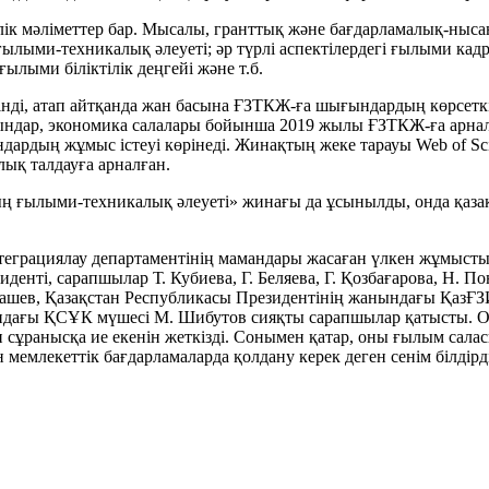
ік мәліметтер бар. Мысалы, гранттық және бағдарламалық-ныс
 ғылыми-техникалық әлеуеті; әр түрлі аспектілердегі ғылыми к
лыми біліктілік деңгейі және т.б.
інді, атап айтқанда жан басына ҒЗТКЖ-ға шығындардың көрсет
дар, экономика салалары бойынша 2019 жылы ҒЗТКЖ-ға арнал
дардың жұмыс істеуі көрінеді. Жинақтың жеке тарауы Web of Scien
ық талдауға арналған.
ың ғылыми-техникалық әлеуеті» жинағы да ұсынылды, онда қаз
рациялау департаментінің мамандары жасаған үлкен жұмыстың
нті, сарапшылар Т. Кубиева, Г. Беляева, Г. Қозбағарова, Н. По
нашев, Қазақстан Республикасы Президентінің жанындағы ҚазҒЗ
ндағы ҚСҰК мүшесі М. Шибутов сияқты сарапшылар қатысты. Ол
н сұранысқа ие екенін жеткізді. Сонымен қатар, оны ғылым сала
емлекеттік бағдарламаларда қолдану керек деген сенім білдірді