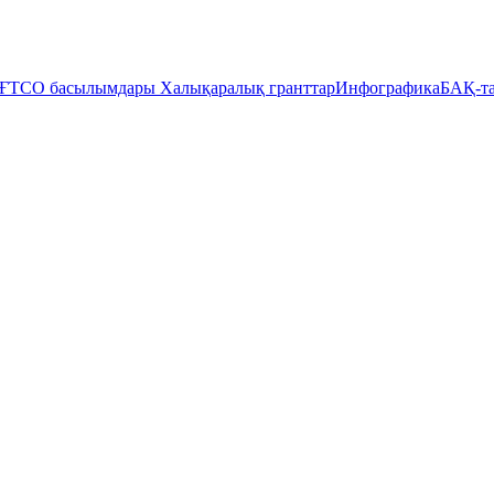
ҒТСО басылымдары
Халықаралық гранттар
Инфографика
БАҚ-та