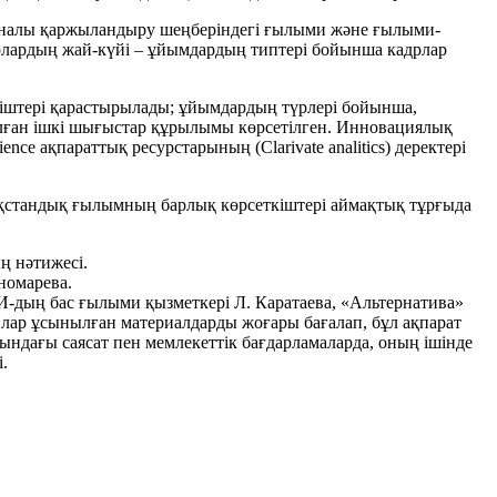
аналы қаржыландыру шеңберіндегі ғылыми және ғылыми-
адрлардың жай-күйі – ұйымдардың типтері бойынша кадрлар
кіштері қарастырылады; ұйымдардың түрлері бойынша,
ған ішкі шығыстар құрылымы көрсетілген. Инновациялық
ce ақпараттық ресурстарының (Clarivate analitics) деректері
ақстандық ғылымның барлық көрсеткіштері аймақтық тұрғыда
 нәтижесі.
номарева.
И-дың бас ғылыми қызметкері Л. Каратаева, «Альтернатива»
ар ұсынылған материалдарды жоғары бағалап, бұл ақпарат
сындағы саясат пен мемлекеттік бағдарламаларда, оның ішінде
.