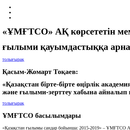
«ҰМҒТСО» АҚ көрсететін мем
ғылыми қауымдастыққа арна
толығырақ
Қасым-Жомарт Тоқаев:
«Қазақстан бірте-бірте өңірлік академ
және ғылыми-зерттеу хабына айналып 
толығырақ
ҰМҒТСО басылымдары
«Қазақстан ғылымы сандар бойынша: 2015-2019» – ҰМҒТСО АҚ 