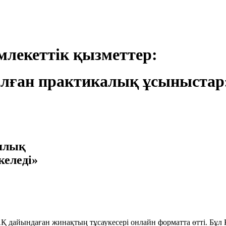
лекеттік қызметтер:
лған практикалық ұсыныстар
иялық
келеді»
дайындаған жинақтың тұсаукесері онлайн форматта өтті. Бұл Қ