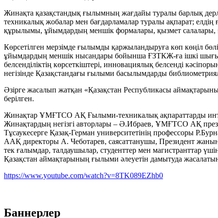
Жинақта қазақстандық ғылымның жағдайы туралы барлық дерл
техникалық жобалар мен бағдарламалар туралы ақпарат; елдің
құрылымы, ұйымдардың меншік формалары, қызмет салалары, ғы
Көрсетілген мерзімде ғылымды қаржыландыруға көп көңіл бөл
ұйымдардың меншік нысандары бойынша ҒЗТКЖ-ға ішкі шығын
белсенділіктің көрсеткіштері, инновациялық белсенді кәсіпорын
негізінде Қазақстандағы ғылыми басылымдарды библиометриял
Әзірге жасалып жатқан «Қазақстан Республикасы аймақтарын
берілген.
Жинақтар ҰМҒТСО АҚ Ғылыми-техникалық ақпараттарды интег
Жинақтардың негізгі авторлары – Ә.Ибраев, ҰМҒТСО АҚ президе
Тұсаукесерге Қазақ-Герман университетінің профессоры Р.Бур
ААҚ директоры А. Чеботарев, саясаттанушы, Президент жаны
тек ғалымдар, талдаушылар, студенттер мен магистранттар үші
Қазақстан аймақтарының ғылыми әлеуетін дамытуда жасалатын м
https://www.youtube.com/watch?v=8TK089EZhb0
Баннерлер