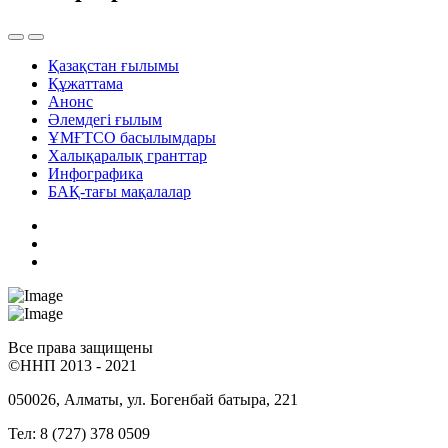
Қазақстан ғылымы
Құжаттама
Анонс
Әлемдегі ғылым
ҰМҒТСО басылымдары
Халықаралық гранттар
Инфографика
БАҚ-тағы мақалалар
Все права защищены
©ННП 2013 - 2021
050026, Алматы, ул. Богенбай батыра, 221
Тел: 8 (727) 378 0509