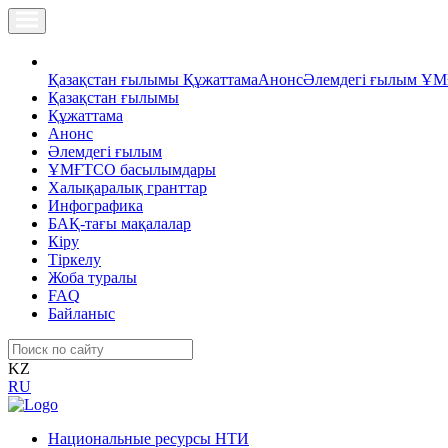
Қазақстан ғылымы
Құжаттама
Анонс
Әлемдегі ғылым
ҰМ
Қазақстан ғылымы
Құжаттама
Анонс
Әлемдегі ғылым
ҰМҒТСО басылымдары
Халықаралық гранттар
Инфографика
БАҚ-тағы мақалалар
Кіру
Тіркелу
Жоба туралы
FAQ
Байланыс
KZ
RU
Национальные ресурсы НТИ