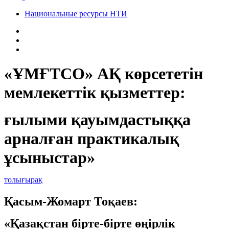
Национальные ресурсы НТИ
«ҰМҒТСО» АҚ көрсететін
мемлекеттік қызметтер:
ғылыми қауымдастыққа
арналған практикалық
ұсыныстар»
толығырақ
Қасым-Жомарт Тоқаев:
«Қазақстан бірте-бірте өңірлік