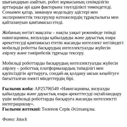
шығындарын азайтып, робот жұмысының сенімділігін
арттырады әрі адам факторына тәуелділікті төмендетеді.
Сонымен қатар, заманауи модельдеу әдістері мен
эксперименттік тексерулер нәтижелердің тұрақтылығы мен
қайталануын қамтамасыз етеді.
Жобаның негізгі мақсаты – нақты уақыт режимінде тиімді
навигацияны, визуалды қабылдауды және дауыстық өзара
әрекеттесуді қамтамасыз ететін жасанды интеллект негізіндегі
мобильді роботты басқарудың интеллектуалды жүйесін
әзірлеу және тәжірибелік тұрғыда тексеру.
Мобильді роботтарды басқарудың интеллектуалды жүйесін
әзірлеу – роботтық платформалардың тиімділігі мен
қауіпсіздігін арттыруға, сондай-ақ қолдану аясын кеңейтуге
бағытталған өзекті міндеттердің бірі.
Ғылыми жоба:
AP25796549 «Навигацияны, визуалды
қабылдауды және дауыстық өзара әрекеттесуді оңтайландыру
үшін мобильді роботтарды басқаруға жасанды интеллектті
интеграциялау».
Ғылыми жетекші:
Төленов Серік Әсілханұлы.
Фото: Istock