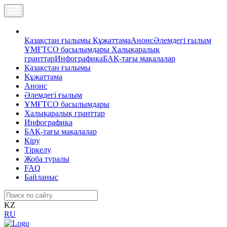
Қазақстан ғылымы
Құжаттама
Анонс
Әлемдегі ғылым
ҰМҒТСО басылымдары
Халықаралық
гранттар
Инфографика
БАҚ-тағы мақалалар
Қазақстан ғылымы
Құжаттама
Анонс
Әлемдегі ғылым
ҰМҒТСО басылымдары
Халықаралық гранттар
Инфографика
БАҚ-тағы мақалалар
Кіру
Тіркелу
Жоба туралы
FAQ
Байланыс
KZ
RU