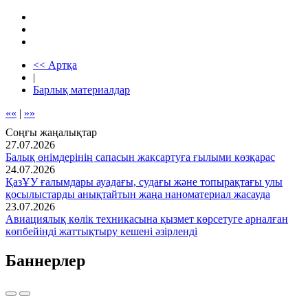
<< Артқа
|
Барлық материалдар
««
|
»»
Соңғы жаңалықтар
27.07.2026
Балық өнімдерінің сапасын жақсартуға ғылыми көзқарас
24.07.2026
ҚазҰУ ғалымдары ауадағы, судағы және топырақтағы улы
қосылыстарды анықтайтын жаңа наноматериал жасауда
23.07.2026
Авиациялық көлік техникасына қызмет көрсетуге арналған
көпбейінді жаттықтыру кешені әзірленді
Баннерлер