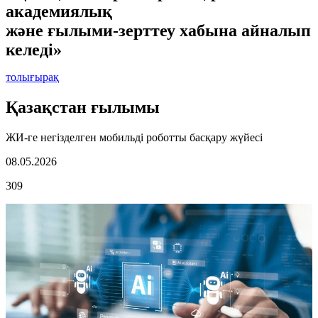
академиялық
және ғылыми-зерттеу хабына айналып
келеді»
толығырақ
Қазақстан ғылымы
ЖИ-ге негізделген мобильді роботты басқару жүйесі
08.05.2026
309