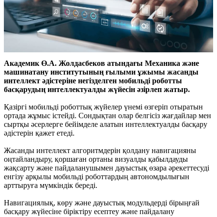
Академик Ө.А. Жолдасбеков атындағы Механика және
машинатану институтының ғылыми ұжымы жасанды
интеллект әдістеріне негізделген мобильді роботты
басқарудың интеллектуалды жүйесін әзірлеп жатыр.
Қазіргі мобильді роботтық жүйелер үнемі өзгеріп отыратын
ортада жұмыс істейді. Сондықтан олар белгісіз жағдайлар мен
сыртқы әсерлерге бейімделе алатын интеллектуалды басқару
әдістерін қажет етеді.
Жасанды интеллект алгоритмдерін қолдану навигацияны
оңтайландыру, қоршаған ортаны визуалды қабылдауды
жақсарту және пайдаланушымен дауыстық өзара әрекеттесуді
енгізу арқылы мобильді роботтардың автономдылығын
арттыруға мүмкіндік береді.
Навигациялық, көру және дауыстық модульдерді бірыңғай
басқару жүйесіне біріктіру есептеу және пайдалану