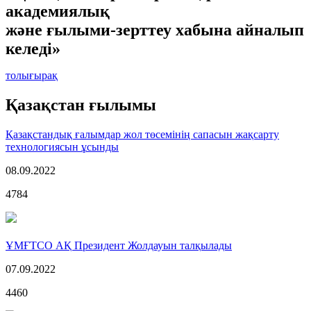
академиялық
және ғылыми-зерттеу хабына айналып
келеді»
толығырақ
Қазақстан ғылымы
Қазақстандық ғалымдар жол төсемінің сапасын жақсарту
технологиясын ұсынды
08.09.2022
4784
ҰМҒТСО АҚ Президент Жолдауын талқылады
07.09.2022
4460