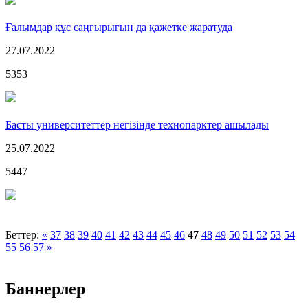
Ғалымдар құс саңғырығын да қажетке жаратуда
27.07.2022
5353
Басты университеттер негізінде технопарктер ашылады
25.07.2022
5447
Беттер:
«
37
38
39
40
41
42
43
44
45
46
47
48
49
50
51
52
53
54
55
56
57
»
Баннерлер