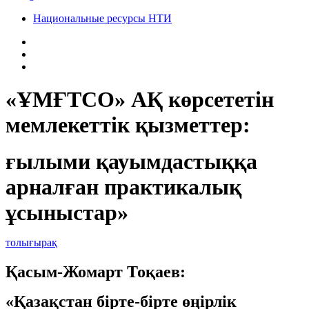
Национальные ресурсы НТИ
«ҰМҒТСО» АҚ көрсететін
мемлекеттік қызметтер:
ғылыми қауымдастыққа
арналған практикалық
ұсыныстар»
толығырақ
Қасым-Жомарт Тоқаев:
«Қазақстан бірте-бірте өңірлік