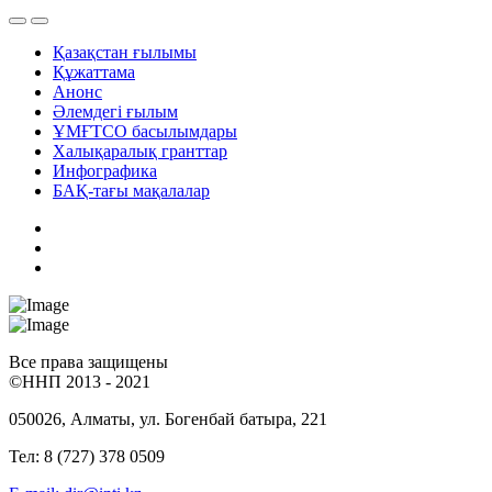
Қазақстан ғылымы
Құжаттама
Анонс
Әлемдегі ғылым
ҰМҒТСО басылымдары
Халықаралық гранттар
Инфографика
БАҚ-тағы мақалалар
Все права защищены
©ННП 2013 - 2021
050026, Алматы, ул. Богенбай батыра, 221
Тел: 8 (727) 378 0509