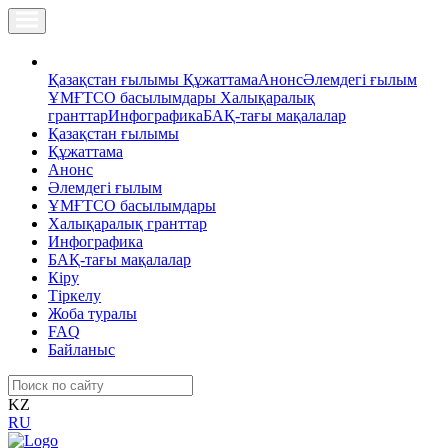
Қазақстан ғылымы
Құжаттама
Анонс
Әлемдегі ғылым
ҰМҒТСО басылымдары
Халықаралық
гранттар
Инфографика
БАҚ-тағы мақалалар
Қазақстан ғылымы
Құжаттама
Анонс
Әлемдегі ғылым
ҰМҒТСО басылымдары
Халықаралық гранттар
Инфографика
БАҚ-тағы мақалалар
Кіру
Тіркелу
Жоба туралы
FAQ
Байланыс
KZ
RU