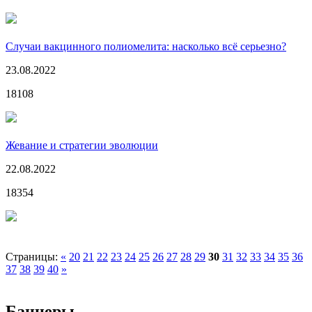
Случаи вакцинного полиомелита: насколько всё серьезно?
23.08.2022
18108
Жевание и стратегии эволюции
22.08.2022
18354
Страницы:
«
20
21
22
23
24
25
26
27
28
29
30
31
32
33
34
35
36
37
38
39
40
»
Баннеры