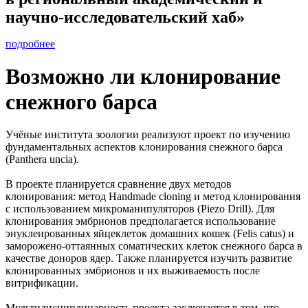
научно-исследовательский хаб»
подробнее
Возможно ли клонирование
снежного барса
Учёные института зоологии реализуют проект по изучению
фундаментальных аспектов клонирования снежного барса
(Panthera uncia).
В проекте планируется сравнение двух методов
клонирования: метод Handmade cloning и метод клонирования
с использованием микроманипуляторов (Piezo Drill). Для
клонирования эмбрионов предполагается использование
энуклеированных яйцеклеток домашних кошек (Felis catus) и
заморожено-оттаянных соматических клеток снежного барса в
качестве доноров ядер. Также планируется изучить развитие
клонированных эмбрионов и их выживаемость после
витрификации.
Мультидисциплинарность проекта заключается в том, что