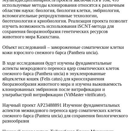
используемые методы клонирования относятся к различным
областям науки: биология, биология клетки, эмбриология,
вспомогательные репродуктивные технологии,
биотехнология и криобиология. Реализация проекта позволит
изучить возможность использования iSCNT-метода для
сохранения биоразнообразия генетических ресурсов
животного мира Казахстана.
Объект исследований – замороженные соматические клетки
кожи взрослого снежного барса (Panthera uncia).
В ходе исследования будут изучены фундаментальные
аспекты межродового переноса ядер соматических клеток
снежного барса (Panthera uncia) в энуклеированные
яйцеклетки кошек (Felis catus) для криосохранения
биоразнообразия животного мира и изучена выживаемость
клонированных эмбрионов после витрификации и
ультрабыстрой витрификации (VitMaster vitrificator).
Научный проект AP23488891 Изучение фундаментальных
аспектов межвидового переноса ядер соматических клеток
снежного барса (Pantera uncia) для сохранения биологического
разнообразия