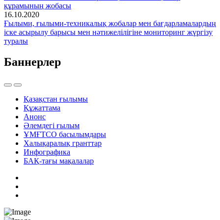
құрамының жобасы
16.10.2020
Ғылыми, ғылыми-техникалық жобалар мен бағдарламалардың
іске асырылу барысы мен нәтижелілігіне мониторинг жүргізу
туралы
Баннерлер
Қазақстан ғылымы
Құжаттама
Анонс
Әлемдегі ғылым
ҰМҒТСО басылымдары
Халықаралық гранттар
Инфографика
БАҚ-тағы мақалалар