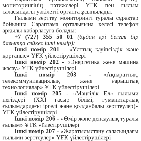
мониторингінің нәтижелері ҰҒК пен ғылым
саласындағы уәкілетті органға ұсынылады.
Ғылыми зерттеу мониторингі туралы сұрақтар
бойынша Сараптама орталығына келесі телефон
арқылы хабарласуға болады:
+7 (727) 355 50 01
(бұдан әрі белгілі бір
бағытқа сәйкес ішкі нөмір):
Ішкі нөмір 201
- «Ұлттық қауіпсіздік және
қорғаныс» ҰҒК үйлестірушілері
Ішкі нөмір 202
- «Энергетика және машина
жасау» ҰҒК үйлестірушілері
Ішкі нөмір 203
- «Ақпараттық,
телекоммуникациялық және ғарыштық
технологиялар» ҰҒК үйлестірушілері
Ішкі нөмір 205
- «Мәңгілік Ел» ғылыми
негіздері (ХХІ ғасыр білімі, гуманитарлық
ғылымдардағы іргелі және қолданбалы зерттеулер)»
ҰҒК үйлестірушілері
Ішкі нөмір 206
- «Өмір және денсаулық туралы
ғылым» ҰТК үйлестірушілері
Ішкі нөмір 207
- «Жаратылыстану саласындағы
ғылыми зерттеулер» ҰҒК үйлестірушілері