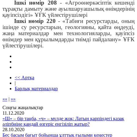
Ішкі нөмір 208
- «Агроөнеркәсіптік кешенді
тұрақты дамыту және ауылшаруашылық өнімдерінің
қауіпсіздігі» ҰҒК үйлестірушілері
Ішкі нөмір 220
- «Табиғи ресурстарды, оның
ішінде су ресурстарын, геологияны, қайта өңдеуді,
жаңа материалдар мен технологияларды, қауіпсіз
өнімдер мен құрылымдарды тиімді пайдалану» ҰҒК
үйлестірушілері.
<< Артқа
|
Барлық материалдар
««
|
»»
Соңғы жаңалықтар
11.12.2020
«Ш» – бір таңба, «ч» – мүлде жоқ: Латын қарпіндегі қазақ
әліпбиіне қандай өзгеріс енгізіліп жатыр?
28.10.2020
Бес басым бағыт бойынша ұлттық ғылыми кеңестер