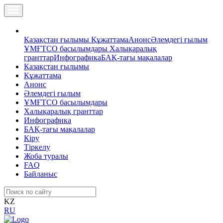
Қазақстан ғылымы
Құжаттама
Анонс
Әлемдегі ғылым
ҰМҒТСО басылымдары
Халықаралық
гранттар
Инфографика
БАҚ-тағы мақалалар
Қазақстан ғылымы
Құжаттама
Анонс
Әлемдегі ғылым
ҰМҒТСО басылымдары
Халықаралық гранттар
Инфографика
БАҚ-тағы мақалалар
Кіру
Тіркелу
Жоба туралы
FAQ
Байланыс
KZ
RU