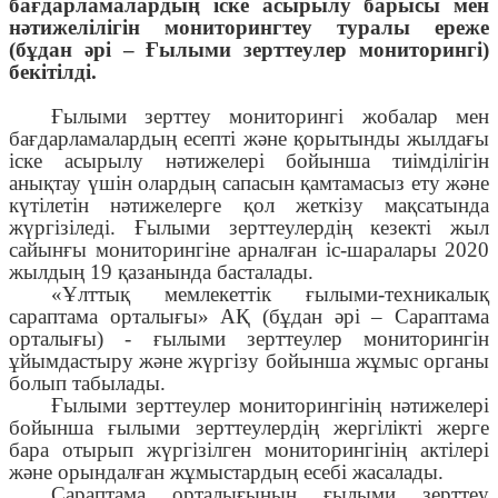
бағдарламалардың іске асырылу барысы мен
нәтижелілігін
мониторингтеу туралы ереже
(бұдан әрі
–
Ғылыми зерттеулер мониторингі)
бекітілді.
Ғылыми
зерттеу мониторингі жобалар мен
бағдарламалардың есепті және қорытынды жылдағы
іске асырылу нәтижелері бойынша тиімділігін
анықтау үшін олардың сапасын қамтамасыз ету және
күтілетін нәтижелерге қол жеткізу мақсатында
жүргізіледі. Ғылыми зерттеулердің
кезекті
жыл
сайынғы мониторингіне арналған іс-шаралар
ы
2020
жылдың 19 қазанында басталады.
«Ұлттық мемлекеттік ғылыми-техникалық
сараптама орталығы» АҚ (бұдан әрі – Сараптама
орталығы) - ғылыми зерттеулер мониторингін
ұйымдастыру және жүргізу бойынша жұмыс органы
болып табылады.
Ғылыми зерттеулер мониторингінің нәтижелері
бойынша ғылыми зерттеулердің жергілікті жерге
бара отырып жүргізілген мониторингінің актілері
және орындалған жұмыстардың есебі жасалады.
Сараптама орталығының ғылыми зерттеу