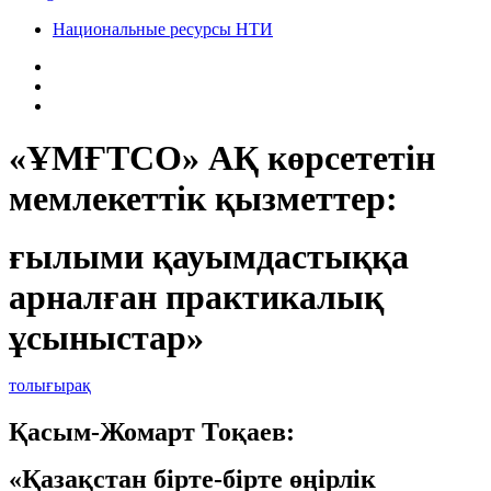
Национальные ресурсы НТИ
«ҰМҒТСО» АҚ көрсететін
мемлекеттік қызметтер:
ғылыми қауымдастыққа
арналған практикалық
ұсыныстар»
толығырақ
Қасым-Жомарт Тоқаев:
«Қазақстан бірте-бірте өңірлік