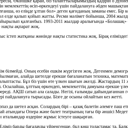
ресің. Өкінішке қарай, біз таланттыларымыздың қадірін о дүние
сін мемлекеттің өсіп-өркендеуі үшін пайдалануға әбден машық­
лғанша, өз еліңде ұлтан бол» деген қа­ғиданың заманы емес. Бір 
сол елде қалып қойып жатты. Ресми мәлімет бойынша, 2004 жылд
а айырылып қалғанбыз. 1993-2011 жылдар аралығында «Болашақ» 
 нақты ақпарат жоқ.
ыс істеп жат­қаны жөнінде нақты статистика жоқ. Бірақ елімізд
 білмейді. Оның есебін ешкім жүргізген жоқ. Дегенмен демогр
қойылмаған, алайда шетелде ерекше бағаланатын техника, математ
қалыптасты. Бұл біз үшін өте үлкен шығын әкелді. Жастардың 1
ініш. Осылайша, ұлттың өркендеп, мемлекеттің дамуына ерекше 
 бе­реді. АҚШ сатып ала салады. Негізі, ға­лым­ды дайындағанна
ері пайдалануға ты­ры­сады. Бізге де осыны ойлайтын кез жетті.
рпаз да шетел асқан. Солардың бірі – қазақ балетін әлемге паш
Абай атындағы Опера және балет театрының тағы бір әншісі Меде
н итальяндар өздеріне жұмыс істеуге шақырған.
Еліміз барды бағалауды үйренгенше, бұл көш толастамас та. Бәлк