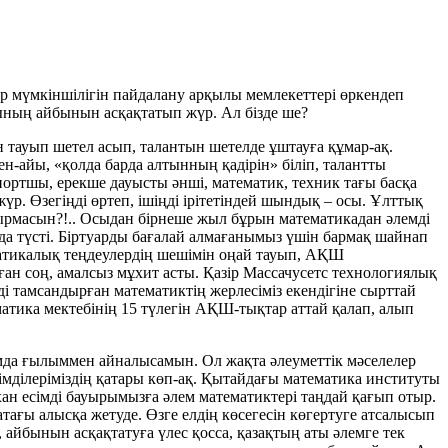
ар мүмкіншілігін пайдалану арқылы мемлекеттері өркендеп
ының айбынын асқақтатып жүр. Ал бізде ше?
н тауып шетел асып, талантын шетелде ұштауға құмар-ақ.
ен-айы, «қолда барда алтынның қадірін» біліп, талантты
портшы, ерекше дауысты әнші, математик, техник тағы басқа
жүр. Өзегіңді өртеп, ішіңді ірітетіндей шындық – осы. Ұлттық
ырмасын?!.. Осыдан бірнеше жыл бұрын математикадан әлемді
а түсті. Біртуарды бағалай алмағанымыз үшін бармақ шайнап
ема­тикалық теңдеулердің шешімін оңай тауып, АҚШ
ан соң, амалсыз мұхит асты. Қазір Массачусетс технологиялық
ді тамсандырған математиктің жерлесіміз екендігіне сырттай
матика мектебінің 15 түлегін АҚШ-тықтар аттай қалап, алып
ымда ғылыммен айналысамын. Ол жақта әлеуметтік мәселелер
мділеріміз­дің қатары көп-ақ. Қытайдағы математика инс­титуты
н есімді бауырымыз­ға әлем математиктері таңдай қағып отыр.
ғы алысқа жетуде. Өзге елдің көсе­гесін көгертуге атсалысып
 айбынын асқақтатуға үлес қосса, қазақтың аты әлемге тек