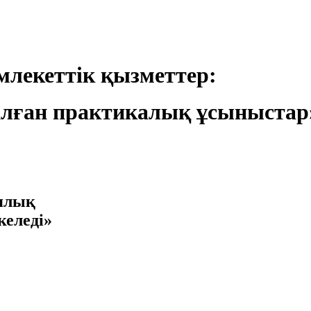
лекеттік қызметтер:
лған практикалық ұсыныстар
иялық
келеді»