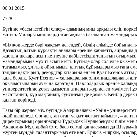
06.01.2015
7728
Бүгінде «басы істейтін елдер» адамның миы арқылы елін көрке
жатыр. Милары миллиардтаған ақшаға бағаланған мамандары м
«Біз жоқ жерде бәрі жақсы» дегендей, біздің елімізде бойында
Қазақтың алтын құрсақты аналары ерекше қабілетті, айрықша да
жастың шекара асып кетпеуіне қабілетсіздік танытып отырмыз.
мамандарымыз мұхит асып кетті. Бүгінде олар сол елге қызмет е
тағамымыз, ұлттық ойынымыз, ұлттық бұйымдарымыз ғана емес 
таңдай қақтырып, рекордтар кітабына енген Қуат Есенов атты
қала бердік. Қуат Есенов – халықаралық олим­пиа­далардағы ал
оқымыстыларын аузына қарат­қан. Павлодарлық өренге халықар
уни­вер­ситетінде ұстаз қызметін атқарып жүр деген мәліметті 
масаттанып, құр мақтанып, сүйсінеміз де қоямыз. Кейбір дере
қалған көрінеді.
Тағы бір жерлесіміз, бүгінде Америка­дағы «Уэйн» университ
оңай шешіледі. Сондықтан оған уақыт жоғалтпаймыз», – депті и
директорының орынбасары Тұр­дыбек Нұрлыбекұлы білімімен мил
Академик Мұхтарбай Өтелбаев есімді қан­дасымыз да Штурм-Ли
жүрген мұн­дай таланттарымыз өте көп. Еріксіз «шіркін, осыла