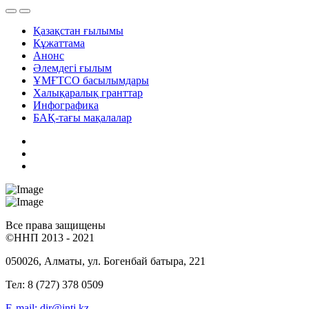
Қазақстан ғылымы
Құжаттама
Анонс
Әлемдегі ғылым
ҰМҒТСО басылымдары
Халықаралық гранттар
Инфографика
БАҚ-тағы мақалалар
Все права защищены
©ННП 2013 - 2021
050026, Алматы, ул. Богенбай батыра, 221
Тел: 8 (727) 378 0509
E-mail: dir@inti.kz