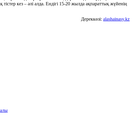
қ тістер кез – әлі алда. Ендігі 15-20 жылда ақпараттық жүйенің
Дереккөзі:
alashainasy.kz
ралы