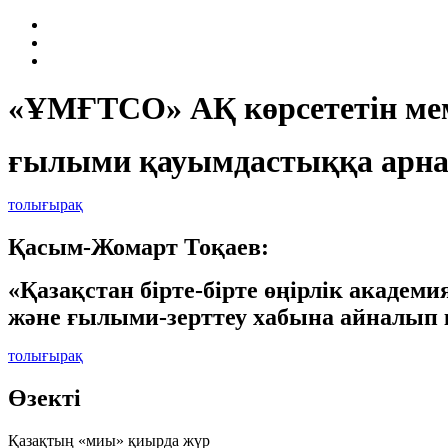
«ҰМҒТСО» АҚ көрсететін мем
ғылыми қауымдастыққа арна
толығырақ
Қасым-Жомарт Тоқаев:
«Қазақстан бірте-бірте өңірлік академ
және ғылыми-зерттеу хабына айналып 
толығырақ
Өзектi
Қазақтың «миы» қиырда жүр