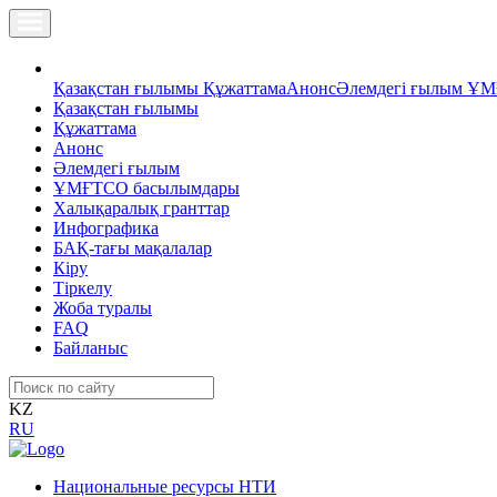
Қазақстан ғылымы
Құжаттама
Анонс
Әлемдегі ғылым
ҰМ
Қазақстан ғылымы
Құжаттама
Анонс
Әлемдегі ғылым
ҰМҒТСО басылымдары
Халықаралық гранттар
Инфографика
БАҚ-тағы мақалалар
Кіру
Тіркелу
Жоба туралы
FAQ
Байланыс
KZ
RU
Национальные ресурсы НТИ