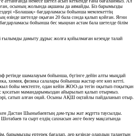
ге аттанғанда немесе шетел асып кеткенде ғана бағалаймыз. Ал
танған, осының жолында ақшаны да аямайды. Біз барымызды
кездері «Бо­лашақ» бағдарламасы бойынша мемле­кет­тің
ың өзінде шетелде оқыған 20 бала сонда қалып қойған. Яғни
бағдарламасы бойынша бес мыңнан астам бала шетелде білім
егі ғылымды дамыту дұрыс жолға қойылмаған кезеңде талай
аф ретінде шамалауым бойынша, бүгінге дейін алты мыңдай
ика, химия, физика салалары бойынша жастар өте көп кетті.
1 жыл бойы мектепте, одан кейін ЖОО-да тегін оқытып-тоқытқан
үлес қосатын мамандарымыздан айырылып қалып отырмыз.
н гөрі, сатып алған оңай. Осыны АҚШ оңтайлы пайдаланып отыр.
 еткен Дастан Шыныбаевтың дәм-тұзы жат жұртта таусылды.
т Шотабаев та сырт елдің сахнасын әнге бөлеу мақсатында
ім, барымызды ертерек баға­лап, дер кезінде олардың талантын