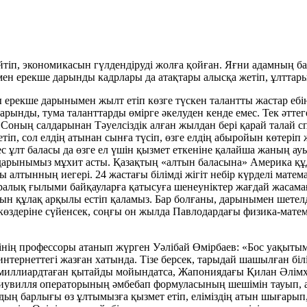
йтіп, экономикасын гүлдендіруді жолға қойған. Яғни адамның б
ен ерекше дарынды кадрлары да атақтары алысқа жетіп, ұлттар
ғы ерекше дарынымен жылт етіп көзге түскен талантты жастар ебі
рынды, тума таланттарды өмірге әкелуден кенде емес. Тек әттег
 Соның салдарынан Тәуелсіздік алған жылдан бері қарай талай с
тіп, сол елдің атынан сынға түсіп, өзге елдің абыройын көтеріп 
ұлт баласы да өзге ел үшін қызмет еткеніне қалайша жаның ау
 дарынымыз мұхит асты. Қазақтың «алтын баласына» Америка құд
ты алтынның иегері. 24 жастағы білімді жігіт небір күрделі мат
алық ғы­лыми байқауларға қатысуға шенеуніктер жағдай жасамағ
ұзын құлақ арқылы ес­тіп қаламыз. Бар болғаны, дарынымен шетел
к көздеріне сүйенсек, соңғы он жылда Павлодардағы физика-мате
етінің профессоры атанып жүрген Уәлібай Өмірбаев: «Бос уақыт
нтернеттегі жазған хатында. Тізе берсек, тарыдай шашылған білі
­лиард­т­аған қытайды мойындатса, Жапо­ния­дағы Қилан Әлімха
увилля операторы­ның әмбебап формуласының шешімін тауып, ата
рдың барлығы өз ұлтымызға қызмет етіп, еліміздің атын шығарып,