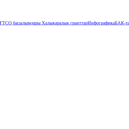
ҒТСО басылымдары
Халықаралық гранттар
Инфографика
БАҚ-та