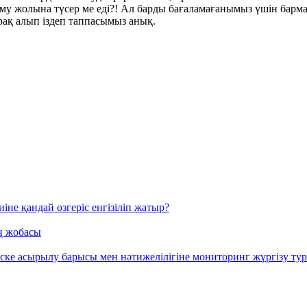
 даму жолына түсер ме еді?! Ал барды бағаламағанымыз үшін барма
ақ алып іздеп таппасымыз анық.
иіне қандай өзгеріс енгізіліп жатыр?
ң жобасы
ке асырылу барысы мен нәтижелілігіне мониторинг жүргізу ту