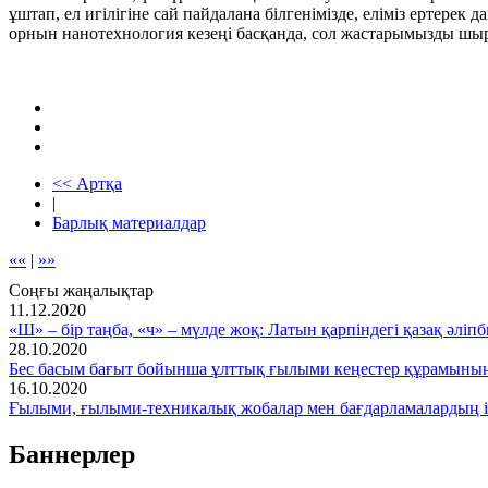
ұштап, ел игілігіне сай пайдалана білгенімізде, еліміз ертерек
орнын нанотехнология кезеңі басқанда, сол жастарымызды шыр
<< Артқа
|
Барлық материалдар
««
|
»»
Соңғы жаңалықтар
11.12.2020
«Ш» – бір таңба, «ч» – мүлде жоқ: Латын қарпіндегі қазақ әліпб
28.10.2020
Бес басым бағыт бойынша ұлттық ғылыми кеңестер құрамыны
16.10.2020
Ғылыми, ғылыми-техникалық жобалар мен бағдарламалардың іс
Баннерлер