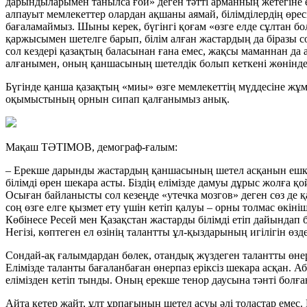
дарындыларымен танылса ғой» деген тәтті арманның жетегіне е
алпауыт мемлекеттер олардан ақшаны аямай, білімділердің өре
бағаламаймыз. Шы­ны керек, бүгінгі қоғам «өзге елде сұл­тан бо
қаржысымен шетелге барып, білім алған жастардың да біразы 
сол кездері қазақтың баласынан ғана емес, жақсы маманнан д
алғанымен, оның қаншасының шетелдік болып кеткені жөнінде
Бүгінде қанша қазақтың «миы» өзге мемлекеттің мүддесіне жұм
оқымыстының орнын сипап қалғанымыз анық.
Мақаш ТӘТІМОВ, демограф-ғалым:
– Ерекше дарынды жастардың қаншасының шетел асқанын ешкім
білімді өрен шекара асты. Біздің елімізде дамуы дұрыс жолға 
Осыған байланысты сол кезеңде «утечка мозгов» деген сөз де 
соң өзге елге қызмет ету үшін кетіп қалуы – орны толмас өк
Көбінесе Ресей мен Қазақстан жастарды білімді етіп дайындап
Негізі, көптеген ел өзінің талантты ұл-қыз­дарының игілігін өзд
Сондай-ақ ғалымдардан бөлек, отан­дық жүздеген талантты өне
Елімізде таланты бағаланбаған өнерпаз еріксіз шекара асқан. 
елімізден кетіп тынды. Оның ерекше тенор даусына тәнті болға
Айта кетер жайт, ұлт ұрпағының шетел асуы әлі толастар емес. 