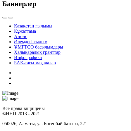
Баннерлер
Қазақстан ғылымы
Құжаттама
Анонс
Әлемдегі ғылым
ҰМҒТСО басылымдары
Халықаралық гранттар
Инфографика
БАҚ-тағы мақалалар
Все права защищены
©ННП 2013 - 2021
050026, Алматы, ул. Богенбай батыра, 221