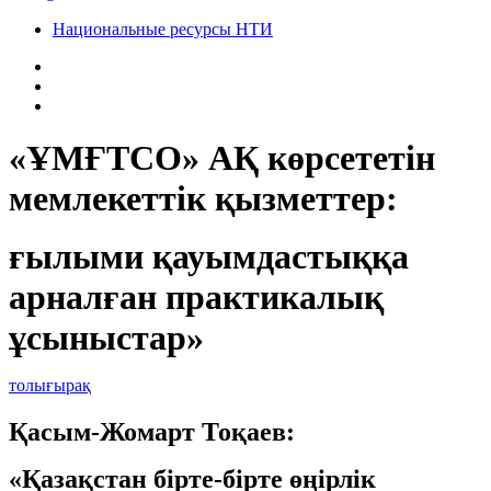
Национальные ресурсы НТИ
«ҰМҒТСО» АҚ көрсететін
мемлекеттік қызметтер:
ғылыми қауымдастыққа
арналған практикалық
ұсыныстар»
толығырақ
Қасым-Жомарт Тоқаев:
«Қазақстан бірте-бірте өңірлік