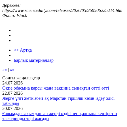
Дереккөз:
https://www.sciencedaily.com/releases/2026/05/260506225214.htm
Фото: Istock
<< Артқа
|
Барлық материалдар
««
|
»»
Соңғы жаңалықтар
24.07.2026
Өкпе обасына қарсы жаңа вакцина сынақтан сәтті өтті
22.07.2026
Жерге үлгі жеткізбей-ақ Марстан тіршілік көзін іздеу әдісі
табылды
20.07.2026
Ғалымдар зақымданған жерді өздігінен қалпына келтіретін
электронды тері жасады