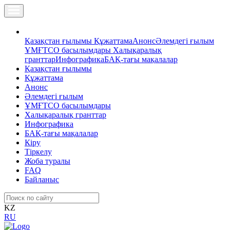
Қазақстан ғылымы
Құжаттама
Анонс
Әлемдегі ғылым
ҰМҒТСО басылымдары
Халықаралық
гранттар
Инфографика
БАҚ-тағы мақалалар
Қазақстан ғылымы
Құжаттама
Анонс
Әлемдегі ғылым
ҰМҒТСО басылымдары
Халықаралық гранттар
Инфографика
БАҚ-тағы мақалалар
Кіру
Тіркелу
Жоба туралы
FAQ
Байланыс
KZ
RU