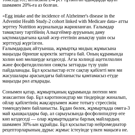
шамамен 20%-ға аз болған.
«Egg intake and the incidence of Alzheimer's disease in the
Adventist Health Study-2 cohort linked with Medicare data» атты
зерттеу Nutrition журналында жарияланған. Ғалымдар
тамақтану тәртібінің Альцгеймер ауруының даму
ықтималдығына қалай әсер ететінін анықтау үшін осы
зерттеуді жүргізген.
Ғалымдардың айтуынша, жұмыртқа мидың жұмысына
маңызды бірнеше қоректік заттарға бай. Оның құрамында
холин көп мөлшерде кездеседі. Ағза холинді ацетилхолин
және фосфатидилхолин сияқты заттарды түзу үшін
пайдаланады. Бұл қосылыстар есте сақтау қабілеті мен ми
жасушалары арасындағы байланысты қамтамасыз етуде
маңызды рөл атқарады.
Сонымен қатар, жұмыртқаның құрамында лютеин мен
зеаксантин бар. Бұл каротиноидтар ми тіндерінде жиналып,
ойлау қабілетінің жақсаруымен және тотығу стрессінің
төмендеуімен байланысты. Бұдан бөлек, жұмыртқада омега-3
май қышқылдары бар, ал сарыуызында фосфолипидтер өте
көп кездеседі — олар жұмыртқадағы барлық майлардың
шамамен 30%-ын құрайды. Бұл қосылыстар нейромедиатор
рецепторларының дұрыс жұмыс істеуінде үлкен маңызға ие.