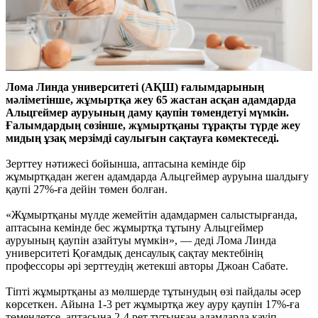
Лома Линда университеті (АҚШ) ғалымдарының
мәліметінше, жұмыртқа жеу 65 жастан асқан адамдарда
Альцгеймер ауруының даму қаупін төмендетуі мүмкін.
Ғалымдардың сөзінше, жұмыртқаны тұрақты түрде жеу
мидың ұзақ мерзімді саулығын сақтауға көмектеседі.
Зерттеу нәтижесі бойынша, аптасына кемінде бір
жұмыртқадан жеген адамдарда Альцгеймер ауруына шалдығу
қаупі 27%-ға дейін төмен болған.
«Жұмыртқаны мүлде жемейтін адамдармен салыстырғанда,
аптасына кемінде бес жұмыртқа тұтыну Альцгеймер
ауруының қаупін азайтуы мүмкін», — деді Лома Линда
университеті Қоғамдық денсаулық сақтау мектебінің
профессоры әрі зерттеудің жетекші авторы Джоан Сабате.
Тіпті жұмыртқаны аз мөлшерде тұтынудың өзі пайдалы әсер
көрсеткен. Айына 1-3 рет жұмыртқа жеу ауру қаупін 17%-ға
төмендетсе, аптасына 2-4 рет тұтынған адамдарда қауіп