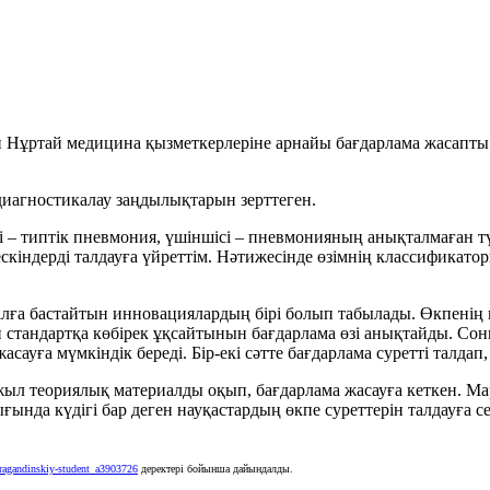
Нұртай медицина қызметкерлеріне арнайы бағдарлама жасапты. О
иагностикалау заңдылықтарын зерттеген.
ісі – типтік пневмония, үшіншісі – пневмонияның анықталмаған т
ескіндерді талдауға үйреттім. Нәтижесінде өзімнің классификато
ға бастайтын инновациялардың бірі болып табылады. Өкпенің кәд
стандартқа көбірек ұқсайтынын бағдарлама өзі анықтайды. Соны
сауға мүмкіндік береді. Бір-екі сәтте бағдарлама суретті талда
ыл теориялық материалды оқып, бағдарлама жасауға кеткен. Марғ
ғында күдігі бар деген науқастардың өкпе суреттерін талдауға се
aragandinskiy-student_a3903726
деректері бойынша дайындалды.