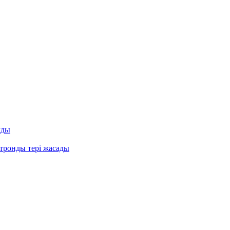
лды
ктронды тері жасады