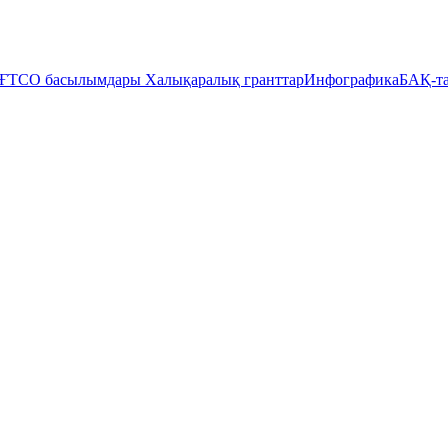
ҒТСО басылымдары
Халықаралық гранттар
Инфографика
БАҚ-та