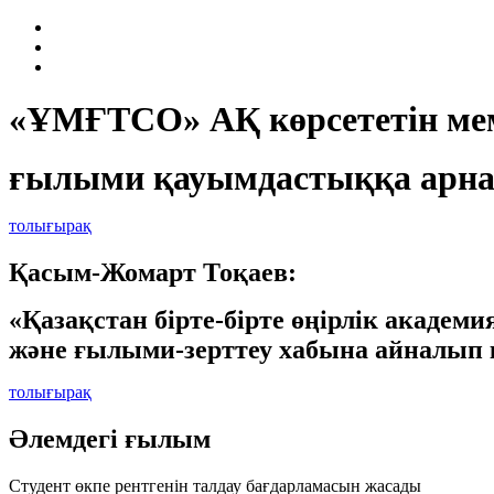
«ҰМҒТСО» АҚ көрсететін мем
ғылыми қауымдастыққа арна
толығырақ
Қасым-Жомарт Тоқаев:
«Қазақстан бірте-бірте өңірлік академ
және ғылыми-зерттеу хабына айналып 
толығырақ
Әлемдегі ғылым
Студент өкпе рентгенін талдау бағдарламасын жасады