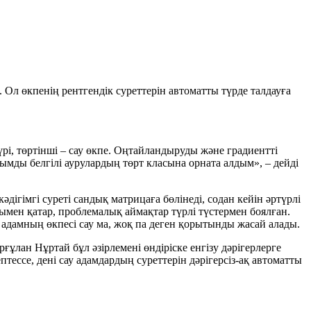
л өкпенің рентгендік суреттерін автоматты түрде талдауға
үрі, төртінші – сау өкпе. Оңтайландыруды және градиентті
рымды белгілі аурулардың төрт класына орната алдым», – дейді
ігімгі суреті сандық матрицаға бөлінеді, содан кейін әртүрлі
мен қатар, проблемалық аймақтар түрлі түстермен боялған.
п, адамның өкпесі сау ма, жоқ па деген қорытынды жасай алады.
ұлан Нұртай бұл әзірлемені өндіріске енгізу дәрігерлерге
птессе, дені сау адамдардың суреттерін дәрігерсіз-ақ автоматты