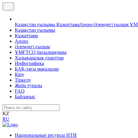
Қазақстан ғылымы
Құжаттама
Анонс
Әлемдегі ғылым
ҰМ
Қазақстан ғылымы
Құжаттама
Анонс
Әлемдегі ғылым
ҰМҒТСО басылымдары
Халықаралық гранттар
Инфографика
БАҚ-тағы мақалалар
Кіру
Тіркелу
Жоба туралы
FAQ
Байланыс
KZ
RU
Национальные ресурсы НТИ