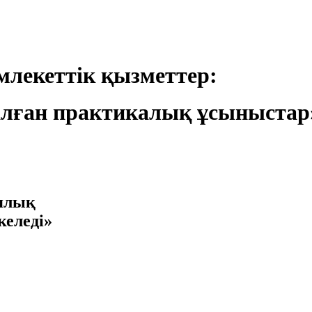
лекеттік қызметтер:
лған практикалық ұсыныстар
иялық
келеді»