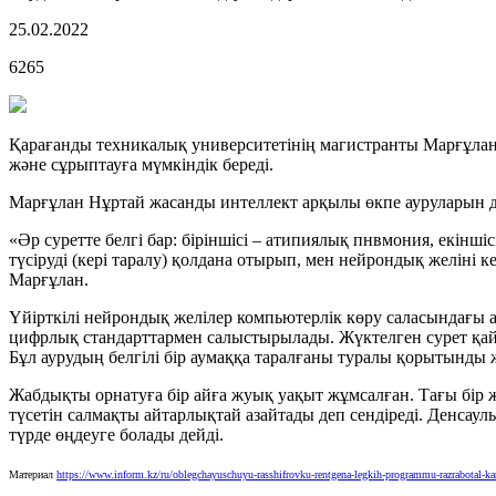
25.02.2022
6265
Қарағанды техникалық университетінің магистранты Марғұлан 
және сұрыптауға мүмкіндік береді.
Марғұлан Нұртай жасанды интеллект арқылы өкпе ауруларын д
«Әр суретте белгі бар: біріншісі – атипиялық пнвмония, екінш
түсіруді (кері таралу) қолдана отырып, мен нейрондық желіні к
Марғұлан.
Үйірткілі нейрондық желілер компьютерлік көру саласындағы ал
цифрлық стандарттармен салыстырылады. Жүктелген сурет қай 
Бұл аурудың белгілі бір аумаққа таралғаны туралы қорытынды жа
Жабдықты орнатуға бір айға жуық уақыт жұмсалған. Тағы бір ж
түсетін салмақты айтарлықтай азайтады деп сендіреді. Денсаулы
түрде өңдеуге болады дейді.
Материал
https://www.inform.kz/ru/oblegchayuschuyu-rasshifrovku-rentgena-legkih-programmu-razrabotal-k