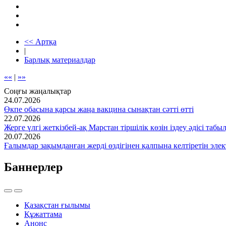
<< Артқа
|
Барлық материалдар
««
|
»»
Соңғы жаңалықтар
24.07.2026
Өкпе обасына қарсы жаңа вакцина сынақтан сәтті өтті
22.07.2026
Жерге үлгі жеткізбей-ақ Марстан тіршілік көзін іздеу әдісі табы
20.07.2026
Ғалымдар зақымданған жерді өздігінен қалпына келтіретін эле
Баннерлер
Қазақстан ғылымы
Құжаттама
Анонс