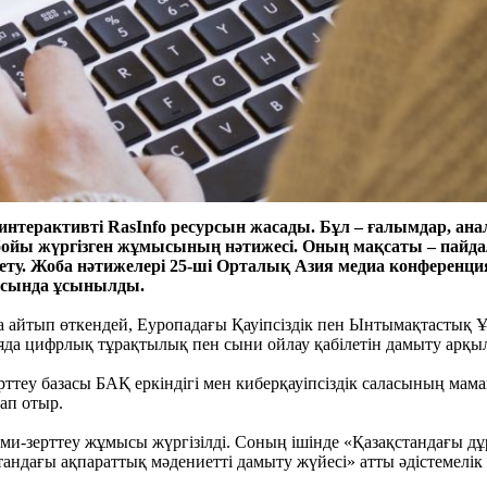
нтерактивті RasInfo ресурсын жасады. Бұл – ғалымдар, ана
ойы жүргізген жұмысының нәтижесі. Оның мақсаты – пай
ету. Жоба нәтижелері 25-ші Орталық Азия медиа конференц
аясында ұсынылды.
айтып өткендей, Еуропадағы Қауіпсіздік пен Ынтымақтастық Ұ
яда цифрлық тұрақтылық пен сыни ойлау қабілетін дамыту арқы
ерттеу базасы БАҚ еркіндігі мен киберқауіпсіздік саласының м
ап отыр.
и-зерттеу жұмысы жүргізілді. Соның ішінде «Қазақстандағы дұр
андағы ақпараттық мәдениетті дамыту жүйесі» атты әдістемелік