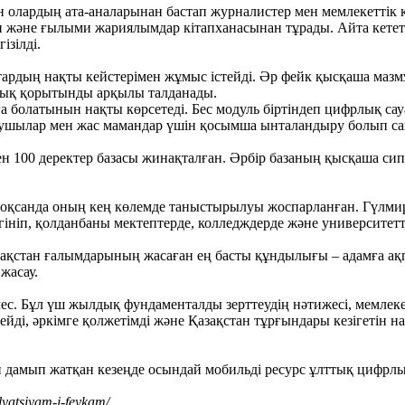
н олардың ата-аналарынан бастап журналистер мен мемлекеттік қ
н және ғылыми жариялымдар кітапханасынан тұрады. Айта кететі
ізілді.
ардың нақты кейстерімен жұмыс істейді. Әр фейк қысқаша мазмұ
алық қорытынды арқылы талданады.
а болатынын нақты көрсетеді. Бес модуль біртіндеп цифрлық сау
оқушылар мен жас мамандар үшін қосымша ынталандыру болып са
н 100 деректер базасы жинақталған. Әрбір базаның қысқаша сип
елтоқсанда оның кең көлемде таныстырылуы жоспарланған. Гүлм
ініп, қолданбаны мектептерде, колледждерде және университетт
қстан ғалымдарының жасаған ең басты құндылығы – адамға ақп
жасау.
с. Бұл үш жылдық фундаменталды зерттеудің нәтижесі, мемлеке
йді, әркімге қолжетімді және Қазақстан тұрғындары кезігетін на
н дамып жатқан кезеңде осындай мобильді ресурс ұлттық цифрлық
lyatsiyam-i-feykam/