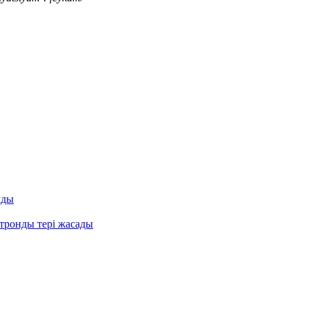
лды
ктронды тері жасады