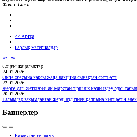
Фото: Istock
<< Артқа
|
Барлық материалдар
««
|
»»
Соңғы жаңалықтар
24.07.2026
Өкпе обасына қарсы жаңа вакцина сынақтан сәтті өтті
22.07.2026
Жерге үлгі жеткізбей-ақ Марстан тіршілік көзін іздеу әдісі табы
20.07.2026
Ғалымдар зақымданған жерді өздігінен қалпына келтіретін эле
Баннерлер
Қазақстан ғылымы