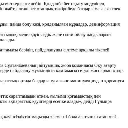
ызметкерлерге дейін. Қолданба бес оқыту модулінен,
н жайт, алғаш рет отандық тәжірибеде бағдарламаға фактчек
ны, пайда болу көзі, қолданылған құралдар, дезинформация
аттылық, медиақауіпсіздік және сыни ойлау дағдыларын
налады.
аттамасы беріліп, пайдаланушы сілтеме арқылы тікелей
ира Сұлтанбаеваның айтуынша, жоба командасы Оқу-ағарту
ерде пайдалану мүмкіндігін қамтамасыз етуді жоспарлап отыр.
араттық ортада бағдарлануға және манипуляциядан қорғануға
ттік сараптамадан өткен, ғылыми қоғамдастық пен
қты ақпараттық қауіптерді есепке алады», дейді Гүлмира
 қауіпсіздіктің маңызды элементі бола алатынын атап өтті.