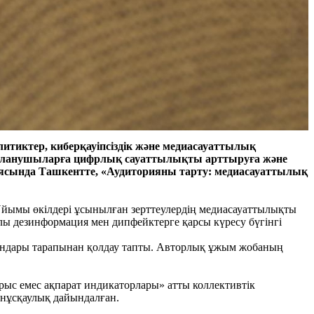
литиктер, киберқауіпсіздік және медиасауаттылық
даланушыларға цифрлық сауаттылықты арттыруға және
иясында Ташкентте, «Аудиторияны тарту: медиасауаттылық
йымы өкілдері ұсынылған зерттеулердің медиасауаттылықты
лы дезинформация мен дипфейктерге қарсы күресу бүгінгі
амандары тарапынан қолдау тапты. Авторлық ұжым жобаның
ыс емес ақпарат индикаторлары» атты коллективтік
 нұсқаулық дайындалған.