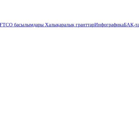
ҒТСО басылымдары
Халықаралық гранттар
Инфографика
БАҚ-та