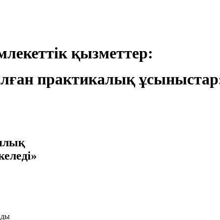
лекеттік қызметтер:
лған практикалық ұсыныстар
иялық
келеді»
ады