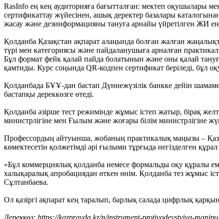
RasInfo ең кең аудиторияға бағытталған: мектеп оқушылары ме
сертификаттау жүйесінен, ашық деректер базалары каталогына
жасау және дезинформацияны тануға арнайы үйретілген ЖИ енг
Қолданба Қазақстан ақпарат алаңында болған жалған жаңалықт
түрі мен категориясы және пайдаланушыға арналған практик
Бұл формат фейк қалай пайда болатынын және оны қалай тануғ
қамтиды. Курс соңында QR-кодпен сертификат беріледі, бұл 
Қолданбада БҰҰ-дан бастап Дүниежүзілік банкке дейін шамаме
бастапқы дереккөзге өтеді.
Қолданба әзірше тест режимінде жұмыс істеп жатыр, бірақ ж
министрлігіне мен Ғылым және жоғары білім министрлігіне жүг
Профессордың айтуынша, жобаның практикалық маңызы – Қаза
көмектесетін қолжетімді әрі ғылыми тұрғыда негізделген құрал 
«Бұл коммерциялық қолданба немесе формальды оқу құралы еме
халықаралық апробациядан өткен өнім. Қолданба тез жұмыс істе
Сұлтанбаева.
Ол қазіргі ақпарат кең таралып, барлық салада цифрлық қарқы
Дереккөз: https://kazpravda.kz/n/instrument-protivodeystviya-manipu