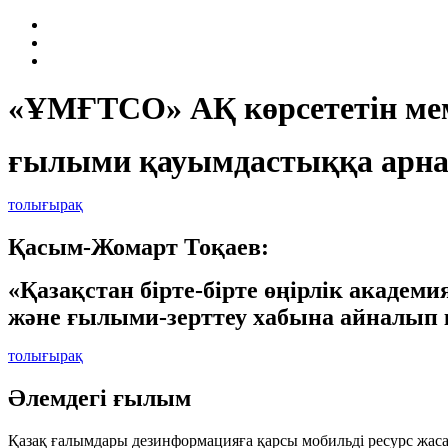
«ҰМҒТСО» АҚ көрсететін мем
ғылыми қауымдастыққа арна
толығырақ
Қасым-Жомарт Тоқаев:
«Қазақстан бірте-бірте өңірлік академ
және ғылыми-зерттеу хабына айналып 
толығырақ
Әлемдегі ғылым
Қазақ ғалымдары дезинформацияға қарсы мобильді ресурс жас