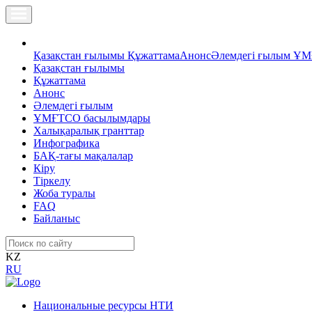
Қазақстан ғылымы
Құжаттама
Анонс
Әлемдегі ғылым
ҰМ
Қазақстан ғылымы
Құжаттама
Анонс
Әлемдегі ғылым
ҰМҒТСО басылымдары
Халықаралық гранттар
Инфографика
БАҚ-тағы мақалалар
Кіру
Тіркелу
Жоба туралы
FAQ
Байланыс
KZ
RU
Национальные ресурсы НТИ