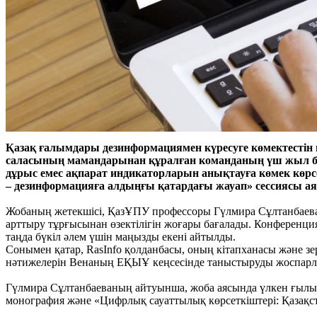
Қазақ ғалымдары дезинформациямен күресуге көмектестін и
саласының мамандарынан құралған команданың үш жыл б
дұрыс емес ақпарат индикаторларын анықтауға көмек көрс
– дезинформацияға алдыңғы қатардағы жауап» сессиясы 
Жобаның жетекшісі, ҚазҰПУ профессоры Гүлмира Сұлтанбаева 
арттыру тұрғысынан өзектілігін жоғары бағалады. Конференци
таңда бүкіл әлем үшін маңызды екені айтылды.
Сонымен қатар, RasInfo қолданбасы, оның кітапханасы және з
нәтижелерін Венаның ЕҚЫҰ кеңсесінде таныстыруды жоспарл
Гүлмира Сұлтанбаеваның айтуынша, жоба аясында үлкен ғылым
монография және «Цифрлық сауаттылық көрсеткіштері: Қазақст