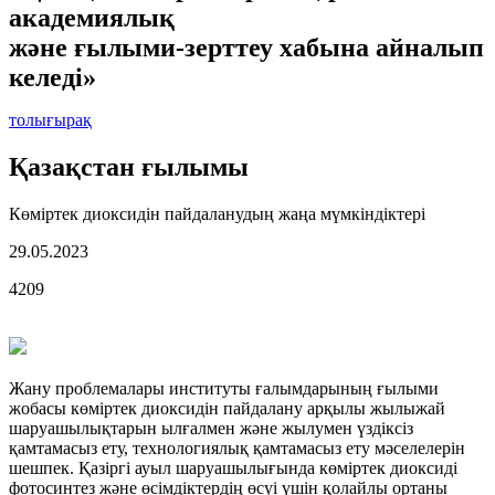
академиялық
және ғылыми-зерттеу хабына айналып
келеді»
толығырақ
Қазақстан ғылымы
Көміртек диоксидін пайдаланудың жаңа мүмкіндіктері
29.05.2023
4209
Жану проблемалары институты ғалымдарының ғылыми
жобасы көміртек диоксидін пайдалану арқылы жылыжай
шаруашылықтарын ылғалмен және жылумен үздіксіз
қамтамасыз ету, технологиялық қамтамасыз ету мәселелерін
шешпек. Қазіргі ауыл шаруашылығында көміртек диоксиді
фотосинтез және өсімдіктердің өсуі үшін қолайлы ортаны