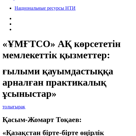
Национальные ресурсы НТИ
«ҰМҒТСО» АҚ көрсететін
мемлекеттік қызметтер:
ғылыми қауымдастыққа
арналған практикалық
ұсыныстар»
толығырақ
Қасым-Жомарт Тоқаев:
«Қазақстан бірте-бірте өңірлік