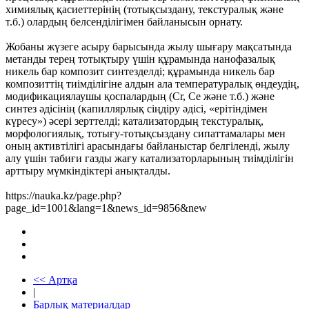
химиялық қасиеттерінің (тотықсыздану, текстуралық және
т.б.) олардың белсенділігімен байланысын орнату.
Жобаны жүзеге асыру барысында жылу шығару мақсатында
метанды терең тотықтыру үшін құрамында нанофазалық
никель бар композит синтезделді; құрамында никель бар
композиттің тиімділігіне алдын ала температуралық өңдеудің,
модификациялаушы қоспалардың (Cr, Ce және т.б.) және
синтез әдісінің (капиллярлық сіңдіру әдісі, «ерітіндімен
күресу») әсері зерттелді; катализатордың текстуралық,
морфологиялық, тотығу-тотықсыздану сипаттамалары мен
оның активтілігі арасындағы байланыстар белгіленді, жылу
алу үшін табиғи газды жағу катализаторларының тиімділігін
арттыру мүмкіндіктері анықталды.
https://nauka.kz/page.php?
page_id=1001&lang=1&news_id=9856&new
<< Артқа
|
Барлық материалдар