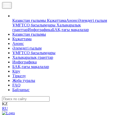
Қазақстан ғылымы
Құжаттама
Анонс
Әлемдегі ғылым
ҰМҒТСО басылымдары
Халықаралық
гранттар
Инфографика
БАҚ-тағы мақалалар
Қазақстан ғылымы
Құжаттама
Анонс
Әлемдегі ғылым
ҰМҒТСО басылымдары
Халықаралық гранттар
Инфографика
БАҚ-тағы мақалалар
Кіру
Тіркелу
Жоба туралы
FAQ
Байланыс
KZ
RU