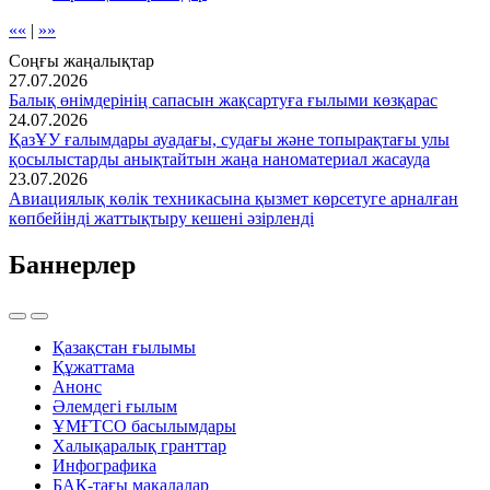
««
|
»»
Соңғы жаңалықтар
27.07.2026
Балық өнімдерінің сапасын жақсартуға ғылыми көзқарас
24.07.2026
ҚазҰУ ғалымдары ауадағы, судағы және топырақтағы улы
қосылыстарды анықтайтын жаңа наноматериал жасауда
23.07.2026
Авиациялық көлік техникасына қызмет көрсетуге арналған
көпбейінді жаттықтыру кешені әзірленді
Баннерлер
Қазақстан ғылымы
Құжаттама
Анонс
Әлемдегі ғылым
ҰМҒТСО басылымдары
Халықаралық гранттар
Инфографика
БАҚ-тағы мақалалар