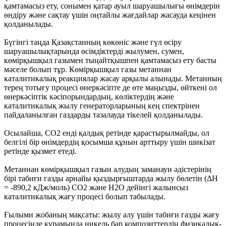
қамтамасыз ету, сонымен қатар ауыл шаруашылығы өнімдерін
өндіру және сақтау үшін оңтайлы жағдайлар жасауда кеңінен
қолданылады.
Бүгінгі таңда Қазақстанның көкөніс және гүл өсіру
шаруашылықтарында өсімдіктерді жылумен, сумен,
көмірқышқыл газымен тыңайтқышпен қамтамасыз ету басты
мәселе болып тұр. Көмірқышқыл газы метаннан
каталитикалық реакциялар жасау арқылы алынады. Метанның
терең тотығу процесі өнеркәсіпте де өте маңызды, өйткені ол
өнеркәсіптік кәсіпорындардың, көліктердің және
каталитикалық жылу генераторларының кең спектрінен
пайдаланылған газдарды тазалауда тікелей қолданылады.
Осылайша, СО2 енді қалдық ретінде қарастырылмайды, ол
белгілі бір өнімдердің қосымша құнын арттыру үшін шикізат
ретінде қызмет етеді.
Метаннан көмірқышқыл газын алудың заманауи әдістерінің
бірі табиғи газды арнайы қыздырғыштарда жылу бөлетін (ΔН
= -890,2 кДж/моль) CO2 және H2O дейінгі жалынсыз
каталитикалық жағу процесі болып табылады.
Ғылыми жобаның мақсаты: жылу алу үшін табиғи газды жағу
процесінде құрамында никель бар композиттердің физикалық-