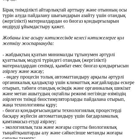
Бірақ тиімділікті айтарлықтай арттыру және отынның осы
түрін алуда пайдалану шығындарын азайту үшін отандық
(жергілікті) материалдардан өз биогаз қондырғыларын
өндіруді ұйымдастыру қажет.
Жобаны іске асыру нәтижесінде келесі нәтижелерге қол
жеткізу жоспарлануда:
- жабдықтың қуатын минималды тұтынумен әртүрлі
қуаттылық модулі түріндегі отандық (жергілікті)
материалдардан сенімді, қымбат емес биогаз қондырғысын
әзірлеу және жасау;
- өңдеу процесін толық автоматтандыру арқылы әртүрлі
органикалық қалдықтар үшін климаттық жағдайларды ескере
отырып, табиғи отандық өсімдік және органикалық шикізат
және метан ашытудың оңтайлы режимі негізінде өзіміздің
әзірлеген тиімді биостимуляторларды пайдалана отырып,
жаңа технологияны құру;
- биогаз қондырғысындағы технологиялық процестерді
басқару жүйесін автоматтандыру үшін бағдарламалық
қамтамасыз етуді әзірлеу;
- экологиялық таза және жоғары сортты биологиялық
тыңайтқыштарды алу және сәйкесінше метанды жоғары
сапалы тазарту;