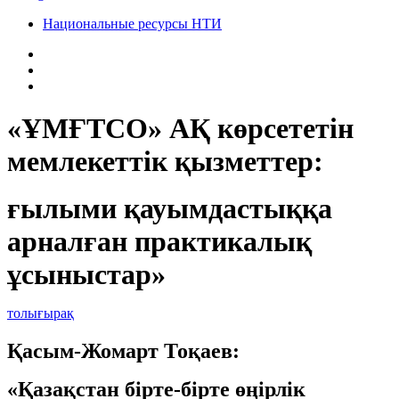
Национальные ресурсы НТИ
«ҰМҒТСО» АҚ көрсететін
мемлекеттік қызметтер:
ғылыми қауымдастыққа
арналған практикалық
ұсыныстар»
толығырақ
Қасым-Жомарт Тоқаев:
«Қазақстан бірте-бірте өңірлік