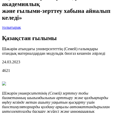
академиялық
және ғылыми-зерттеу хабына айналып
келеді»
толығырақ
Қазақстан ғылымы
Шәкәрім атындағы университеттің (Семей) ғалымдары
отандық материалдардан модульдік биогаз кешенін әзірледі
24.03.2023
4621
Шәкәрім университетінің (Семей) зерттеу тобы
биометанның шығымдылығын арттыру және қалдықтарды
өңдеу кезінде метан ашыту уақытын қысқарту үшін
биостимуляторларды қолдану арқылы автоматтандырылған
интеллектуалды басқару жүйесі және инновациялық