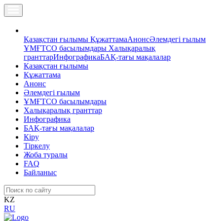
Қазақстан ғылымы
Құжаттама
Анонс
Әлемдегі ғылым
ҰМҒТСО басылымдары
Халықаралық
гранттар
Инфографика
БАҚ-тағы мақалалар
Қазақстан ғылымы
Құжаттама
Анонс
Әлемдегі ғылым
ҰМҒТСО басылымдары
Халықаралық гранттар
Инфографика
БАҚ-тағы мақалалар
Кіру
Тіркелу
Жоба туралы
FAQ
Байланыс
KZ
RU