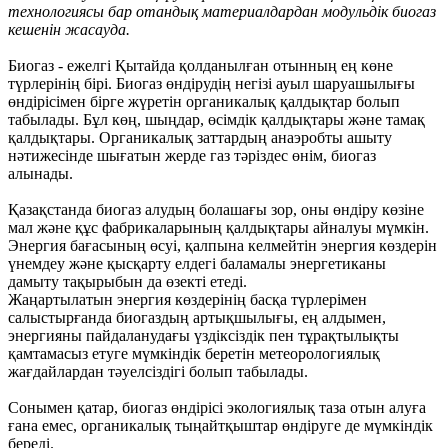
технологиясы бар отандық материалдардан модульдік биогаз
кешенін жасауда.
Биогаз - ежелгі Қытайда қолданылған отынның ең көне
түрлерінің бірі. Биогаз өндірудің негізі ауыл шаруашылығы
өндірісімен бірге жүретін органикалық қалдықтар болып
табылады. Бұл көң, шыңдар, өсімдік қалдықтары және тамақ
қалдықтары. Органикалық заттардың анаэробты ашыту
нәтижесінде шығатын жерде газ тәріздес өнім, биогаз
алынады.
Қазақстанда биогаз алудың болашағы зор, оны өндіру көзіне
мал және құс фабрикаларының қалдықтары айналуы мүмкін.
Энергия бағасының өсуі, қалпына келмейтін энергия көздерін
үнемдеу және қысқарту елдегі баламалы энергетиканы
дамыту тақырыбын да өзекті етеді.
Жаңартылатын энергия көздерінің басқа түрлерімен
салыстырғанда биогаздың артықшылығы, ең алдымен,
энергияны пайдаланудағы үздіксіздік пен тұрақтылықты
қамтамасыз етуге мүмкіндік беретін метеорологиялық
жағдайлардан тәуелсіздігі болып табылады.
Сонымен қатар, биогаз өндірісі экологиялық таза отын алуға
ғана емес, органикалық тыңайтқыштар өндіруге де мүмкіндік
береді.