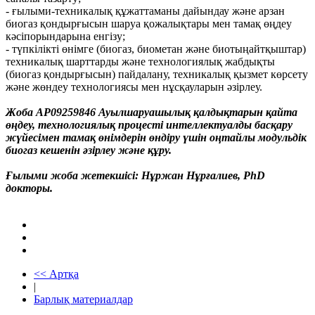
- ғылыми-техникалық құжаттаманы дайындау және арзан
биогаз қондырғысын шаруа қожалықтары мен тамақ өңдеу
кәсіпорындарына енгізу;
- түпкілікті өнімге (биогаз, биометан және биотыңайтқыштар)
техникалық шарттарды және технологиялық жабдықты
(биогаз қондырғысын) пайдалану, техникалық қызмет көрсету
және жөндеу технологиясы мен нұсқауларын әзірлеу.
Жоба АР09259846 Ауылшаруашылық қалдықтарын қайта
өңдеу, технологиялық процесті интеллектуалды басқару
жүйесімен тамақ өнімдерін өндіру үшін оңтайлы модульдік
биогаз кешенін әзірлеу және құру.
Ғылыми жоба жетекшісі: Нұржан Нұрғалиев, PhD
докторы.
<< Артқа
|
Барлық материалдар