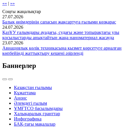
««
|
»»
Соңғы жаңалықтар
27.07.2026
Балық өнімдерінің сапасын жақсартуға ғылыми көзқарас
24.07.2026
ҚазҰУ ғалымдары ауадағы, судағы және топырақтағы улы
қосылыстарды анықтайтын жаңа наноматериал жасауда
23.07.2026
Авиациялық көлік техникасына қызмет көрсетуге арналған
көпбейінді жаттықтыру кешені әзірленді
Баннерлер
Қазақстан ғылымы
Құжаттама
Анонс
Әлемдегі ғылым
ҰМҒТСО басылымдары
Халықаралық гранттар
Инфографика
БАҚ-тағы мақалалар