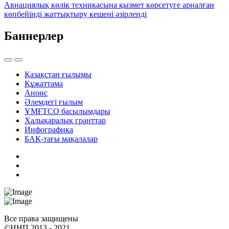
Авиациялық көлік техникасына қызмет көрсетуге арналған
көпбейінді жаттықтыру кешені әзірленді
Баннерлер
Қазақстан ғылымы
Құжаттама
Анонс
Әлемдегі ғылым
ҰМҒТСО басылымдары
Халықаралық гранттар
Инфографика
БАҚ-тағы мақалалар
Все права защищены
©ННП 2013 - 2021