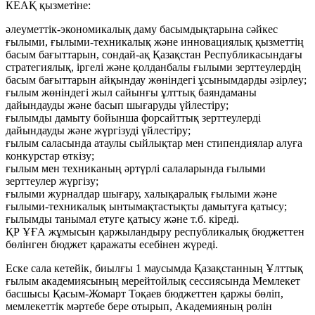
КЕАҚ қызметіне:
әлеуметтік-экономикалық даму басымдықтарына сәйкес
ғылыми, ғылыми-техникалық және инновациялық қызметтің
басым бағыттарын, сондай-ақ Қазақстан Республикасындағы
стратегиялық, іргелі және қолданбалы ғылыми зерттеулердің
басым бағыттарын айқындау жөніндегі ұсынымдарды әзірлеу;
ғылым жөніндегі жыл сайынғы ұлттық баяндаманы
дайындауды және басып шығаруды үйлестіру;
ғылымды дамыту бойынша форсайттық зерттеулерді
дайындауды және жүргізуді үйлестіру;
ғылым саласында атаулы сыйлықтар мен стипендиялар алуға
конкурстар өткізу;
ғылым мен техниканың әртүрлі салаларында ғылыми
зерттеулер жүргізу;
ғылыми журналдар шығару, халықаралық ғылыми және
ғылыми-техникалық ынтымақтастықты дамытуға қатысу;
ғылымды танымал етуге қатысу және т.б. кіреді.
ҚР ҰҒА жұмысын қаржыландыру республикалық бюджеттен
бөлінген бюджет қаражаты есебінен жүреді.
Еске сала кетейік, биылғы 1 маусымда Қазақстанның Ұлттық
ғылым академиясының мерейтойлық сессиясында Мемлекет
басшысы Қасым-Жомарт Тоқаев бюджеттен қаржы бөліп,
мемлекеттік мәртебе бере отырып, Академияның рөлін