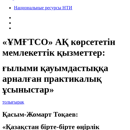
Национальные ресурсы НТИ
«ҰМҒТСО» АҚ көрсететін
мемлекеттік қызметтер:
ғылыми қауымдастыққа
арналған практикалық
ұсыныстар»
толығырақ
Қасым-Жомарт Тоқаев:
«Қазақстан бірте-бірте өңірлік