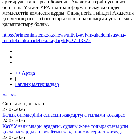
арттыруды тапсырған болатын. Академиктердің ұсынысы
бойынша Үкімет ҰҒА-ны трансформациялау жөніндегі
мемлекеттік комиссия құрды. Оның негізгі міндеті Академия
қызметінің негізгі бағыттары бойынша бірыңғай ұстанымды
қалыптастыру болды.
https://primeminister.kz/kz/news/ulttyk-gylym-akademiyasyna-
memlekettik-martebesi-kaytaryldy-27113322
<< Артқа
|
Барлық материалдар
««
|
»»
Соңғы жаңалықтар
27.07.2026
Балық өнімдерінің сапасын жақсартуға ғылыми көзқарас
24.07.2026
ҚазҰУ ғалымдары ауадағы, судағы және топырақтағы улы
қосылыстарды анықтайтын жаңа наноматериал жасауда
23.07.2026