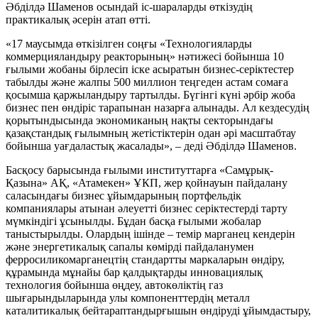
Әбділдә Шаменов осындай іс-шараларды өткізудің
практикалық әсерін атап өтті.
«17 маусымда өткізілген соңғы «Технологияларды
коммерцияландыру реакторының» нәтижесі бойынша 10
ғылыми жобаны бірлесіп іске асыратын бизнес-серіктестер
табылды және жалпы 500 миллион теңгеден астам сомаға
қосымша қаржыландыру тартылды. Бүгінгі күні әрбір жоба
бизнес пен өндіріс тарапынан назарға алынады. Ал кездесудің
қорытындысында экономиканың нақты секторындағы
қазақстандық ғылымның жетістіктерін одан әрі масштабтау
бойынша уағдаластық жасалады», – деді Әбділдә Шаменов.
Басқосу барысында ғылыми институттарға «Самұрық-
Қазына» АҚ, «Атамекен» ҰКП, жер қойнауын пайдалану
саласындағы бизнес ұйымдарының портфельдік
компаниялары атынан әлеуетті бизнес серіктестерді тарту
мүмкіндігі ұсынылды. Бұдан басқа ғылыми жобалар
таныстырылды. Олардың ішінде – темір марганец кендерін
және энергетикалық сапалы көмірді пайдаланумен
ферросиликомарганецтің стандартты маркаларын өндіру,
құрамында мұнайы бар қалдықтарды инновациялық
технология бойынша өңдеу, автокөліктің газ
шығарындыларында улы компоненттердің металл
каталитикалық бейтараптандырғышын өндіруді ұйымдастыру,