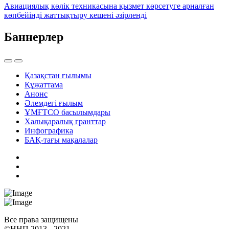
Авиациялық көлік техникасына қызмет көрсетуге арналған
көпбейінді жаттықтыру кешені әзірленді
Баннерлер
Қазақстан ғылымы
Құжаттама
Анонс
Әлемдегі ғылым
ҰМҒТСО басылымдары
Халықаралық гранттар
Инфографика
БАҚ-тағы мақалалар
Все права защищены
©ННП 2013 - 2021