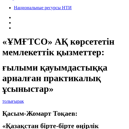
Национальные ресурсы НТИ
«ҰМҒТСО» АҚ көрсететін
мемлекеттік қызметтер:
ғылыми қауымдастыққа
арналған практикалық
ұсыныстар»
толығырақ
Қасым-Жомарт Тоқаев:
«Қазақстан бірте-бірте өңірлік