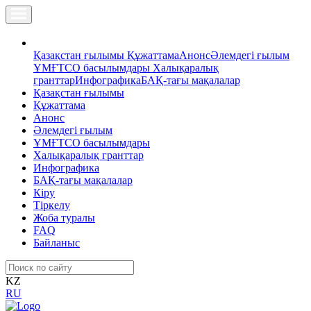
Қазақстан ғылымы
Құжаттама
Анонс
Әлемдегі ғылым
ҰМҒТСО басылымдары
Халықаралық
гранттар
Инфографика
БАҚ-тағы мақалалар
Қазақстан ғылымы
Құжаттама
Анонс
Әлемдегі ғылым
ҰМҒТСО басылымдары
Халықаралық гранттар
Инфографика
БАҚ-тағы мақалалар
Кіру
Тіркелу
Жоба туралы
FAQ
Байланыс
KZ
RU