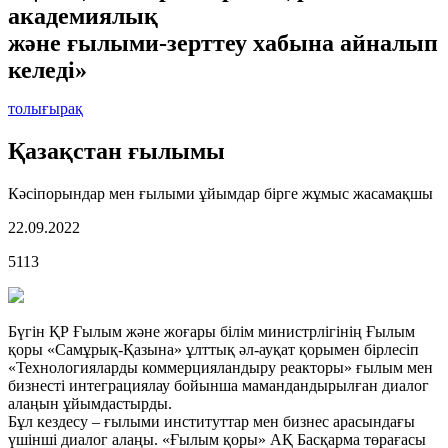
академиялық
және ғылыми-зерттеу хабына айналып
келеді»
толығырақ
Қазақстан ғылымы
Кәсіпорындар мен ғылыми ұйымдар бірге жұмыс жасамақшы
22.09.2022
5113
Бүгін ҚР Ғылым және жоғары білім министрлігінің Ғылым
қоры «Самұрық-Қазына» ұлттық әл-ауқат қорымен бірлесіп
«Технологияларды коммерцияландыру реакторы» ғылым мен
бизнесті интеграциялау бойынша мамандандырылған диалог
алаңын ұйымдастырды.
Бұл кездесу – ғылыми институттар мен бизнес арасындағы
үшінші диалог алаңы. «Ғылым қоры» АҚ Басқарма төрағасы