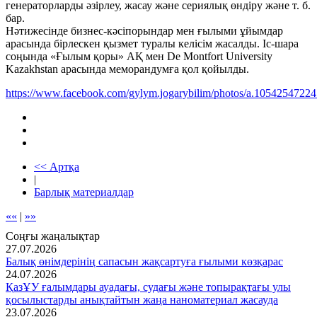
генераторларды әзірлеу, жасау және сериялық өндіру және т. б.
бар.
Нәтижесінде бизнес-кәсіпорындар мен ғылыми ұйымдар
арасында бірлескен қызмет туралы келісім жасалды. Іс-шара
соңында «Ғылым қоры» АҚ мен De Montfort University
Kazakhstan арасында меморандумға қол қойылды.
https://www.facebook.com/gylym.jogarybilim/photos/a.105425472
<< Артқа
|
Барлық материалдар
««
|
»»
Соңғы жаңалықтар
27.07.2026
Балық өнімдерінің сапасын жақсартуға ғылыми көзқарас
24.07.2026
ҚазҰУ ғалымдары ауадағы, судағы және топырақтағы улы
қосылыстарды анықтайтын жаңа наноматериал жасауда
23.07.2026