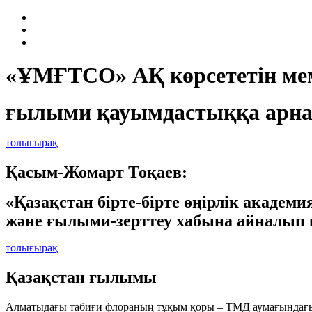
«ҰМҒТСО» АҚ көрсететін мем
ғылыми қауымдастыққа арна
толығырақ
Қасым-Жомарт Тоқаев:
«Қазақстан бірте-бірте өңірлік академ
және ғылыми-зерттеу хабына айналып 
толығырақ
Қазақстан ғылымы
Алматыдағы табиғи флораның тұқым қоры – ТМД аумағындағы