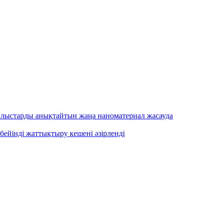
ылыстарды анықтайтын жаңа наноматериал жасауда
бейінді жаттықтыру кешені әзірленді