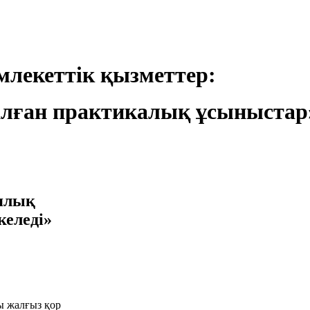
лекеттік қызметтер:
лған практикалық ұсыныстар
иялық
келеді»
 жалғыз қор