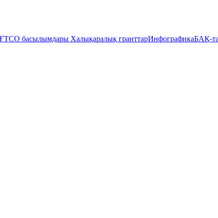
ҒТСО басылымдары
Халықаралық гранттар
Инфографика
БАҚ-та