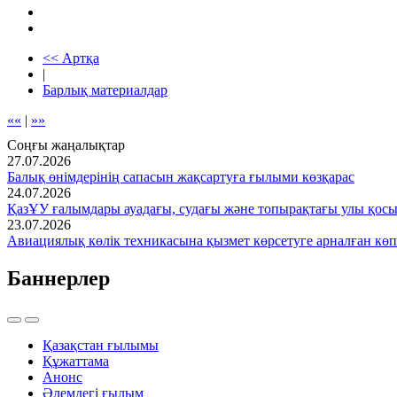
<< Артқа
|
Барлық материалдар
««
|
»»
Соңғы жаңалықтар
27.07.2026
Балық өнімдерінің сапасын жақсартуға ғылыми көзқарас
24.07.2026
ҚазҰУ ғалымдары ауадағы, судағы және топырақтағы улы қос
23.07.2026
Авиациялық көлік техникасына қызмет көрсетуге арналған көп
Баннерлер
Қазақстан ғылымы
Құжаттама
Анонс
Әлемдегі ғылым