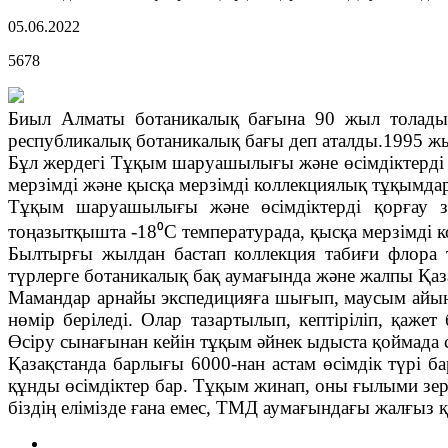
05.06.2022
5678
Биыл Алматы ботаникалық бағына 90 жыл толады
республикалық ботаникалық бағы деп аталды.1995 ж
Бұл жердегі Тұқым шаруашылығы және өсімдіктерді 
мерзімді және қысқа мерзімді коллекциялық тұқымдар
Тұқым шаруашылығы және өсімдіктерді қорғау зе
тоңазытқышта -18⁰С температурада, қысқа мерзімді к
Былтырғы жылдан бастап коллекция табиғи флора т
түрлерге ботаникалық бақ аумағында және жалпы Қаза
Мамандар арнайы экспедицияға шығып, маусым айынан
нөмір беріледі. Олар тазартылып, кептіріліп, қаже
Өсіру сынағынан кейін тұқым әйнек ыдыста қоймада с
Қазақстанда барлығы 6000-нан астам өсімдік түрі бар
құнды өсімдіктер бар. Тұқым жинап, оны ғылыми зе
біздің елімізде ғана емес, ТМД аумағындағы жалғыз қ