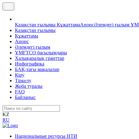
Қазақстан ғылымы
Құжаттама
Анонс
Әлемдегі ғылым
ҰМ
Қазақстан ғылымы
Құжаттама
Анонс
Әлемдегі ғылым
ҰМҒТСО басылымдары
Халықаралық гранттар
Инфографика
БАҚ-тағы мақалалар
Кіру
Тіркелу
Жоба туралы
FAQ
Байланыс
KZ
RU
Национальные ресурсы НТИ