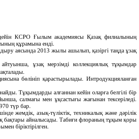
 дейін КСРО Ғылым академиясы Қазақ филиалының
тының құрамына енді.
дыру аясында 2013 жылы ашылып, қазіргі таңда ұзақ
 айтуынша, ұзақ мерзімді коллекциялық тұқымдар
сақталады.
циясына бөлініп қарастырылады. Интродукцияланған
айды. Тұқымдарды алғаннан кейін оларға белгілі бір
ойынша, салмағы мен ұқсастығы жағынан тексеріледі.
970 түр бар.
шінде жемдік, азық-түліктік, техникалық және дәрілік
ық бақтары айналысады. Табиғи флораның тұқым қоры
ымен біріктірілген.