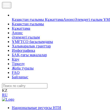
Қазақстан ғылымы
Құжаттама
Анонс
Әлемдегі ғылым
ҰМ
Қазақстан ғылымы
Құжаттама
Анонс
Әлемдегі ғылым
ҰМҒТСО басылымдары
Халықаралық гранттар
Инфографика
БАҚ-тағы мақалалар
Кіру
Тіркелу
Жоба туралы
FAQ
Байланыс
KZ
RU
Национальные ресурсы НТИ