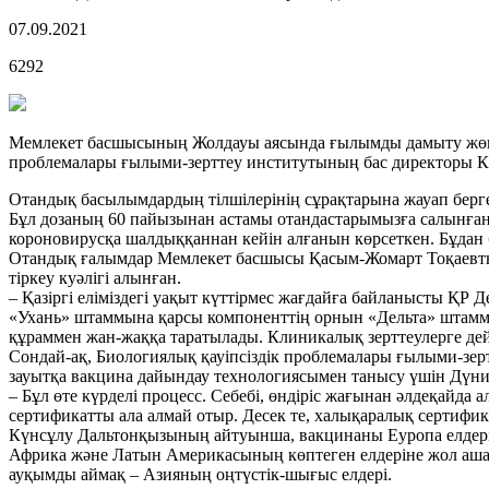
07.09.2021
6292
Мемлекет басшысының Жолдауы аясында ғылымды дамыту жөнін
проблемалары ғылыми-зерттеу институтының бас директоры Кү
Отандық басылымдардың тілшілерінің сұрақтарына жауап берг
Бұл дозаның 60 пайызынан астамы отандастарымызға салынған
короновирусқа шалдыққаннан кейін алғанын көрсеткен. Бұдан б
Отандық ғалымдар Мемлекет басшысы Қасым-Жомарт Тоқаевтың 
тіркеу куәлігі алынған.
– Қазіргі еліміздегі уақыт күттірмес жағдайға байланысты ҚР
«Ухань» штаммына қарсы компоненттің орнын «Дельта» штаммы
құраммен жан-жаққа таратылады. Клиникалық зерттеулерге дейі
Сондай-ақ, Биологиялық қауіпсіздік проблемалары ғылыми-зер
зауытқа вакцина дайындау технологиясымен танысу үшін Дүние
– Бұл өте күрделі процесс. Себебі, өндіріс жағынан әлдеқайда
сертификатты ала алмай отыр. Десек те, халықаралық сертификат
Күнсұлу Дальтонқызының айтуынша, вакцинаны Еуропа елдерінд
Африка және Латын Америкасының көптеген елдеріне жол ашаты
ауқымды аймақ – Азияның оңтүстік-шығыс елдері.