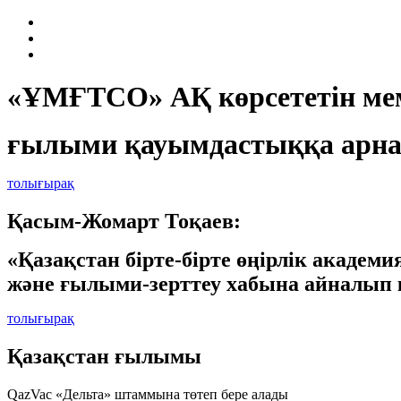
«ҰМҒТСО» АҚ көрсететін мем
ғылыми қауымдастыққа арна
толығырақ
Қасым-Жомарт Тоқаев:
«Қазақстан бірте-бірте өңірлік академ
және ғылыми-зерттеу хабына айналып 
толығырақ
Қазақстан ғылымы
QazVac «Дельта» штаммына төтеп бере алады