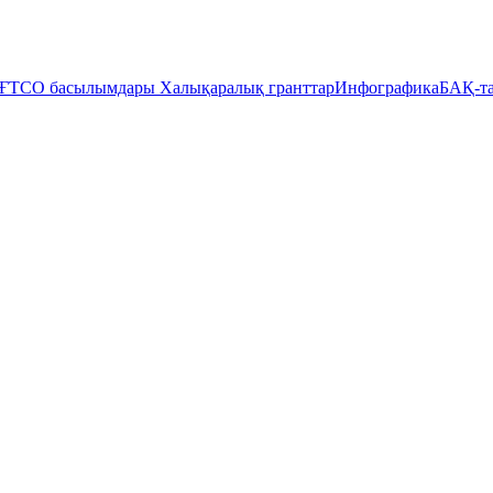
ҒТСО басылымдары
Халықаралық гранттар
Инфографика
БАҚ-та