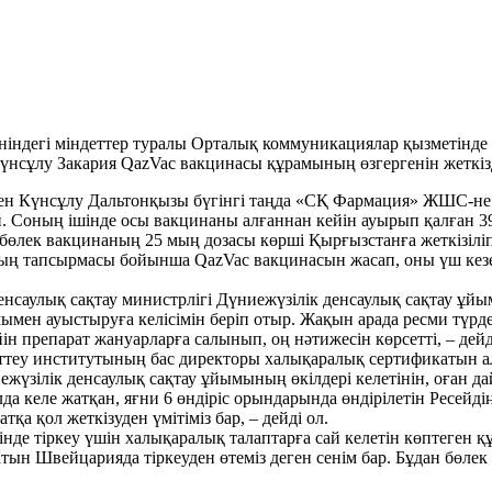
дегі міндеттер туралы Орталық коммуникациялар қызметінде ө
нсұлу Закария QazVac вакцинасы құрамының өзгергенін жеткізд
ен Күнсұлу Дальтонқызы бүгінгі таңда «СҚ Фармация» ЖШС-не 
. Соның ішінде осы вакцинаны алғаннан кейін ауырып қалған 
өлек вакцинаның 25 мың дозасы көрші Қырғызстанға жеткізіліп,
тапсырмасы бойынша QazVac вакцинасын жасап, оны үш кезең б
 Денсаулық сақтау министрлігі Дүниежүзілік денсаулық сақтау ұ
мен ауыстыруға келісімін беріп отыр. Жақын арада ресми түрд
н препарат жануарларға салынып, оң нәтижесін көрсетті, – дейд
ттеу институтының бас директоры халықаралық сертификатын алу
жүзілік денсаулық сақтау ұйымының өкілдері келетінін, оған д
 алда келе жатқан, яғни 6 өндіріс орындарында өндірілетін Ресе
қа қол жеткізуден үмітіміз бар, – дейді ол.
е тіркеу үшін халықаралық талаптарға сай келетін көптеген қ
н Швейцарияда тіркеуден өтеміз деген сенім бар. Бұдан бөлек 