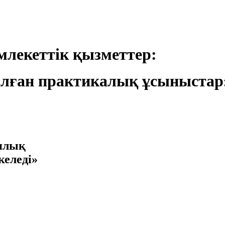
лекеттік қызметтер:
лған практикалық ұсыныстар
иялық
келеді»