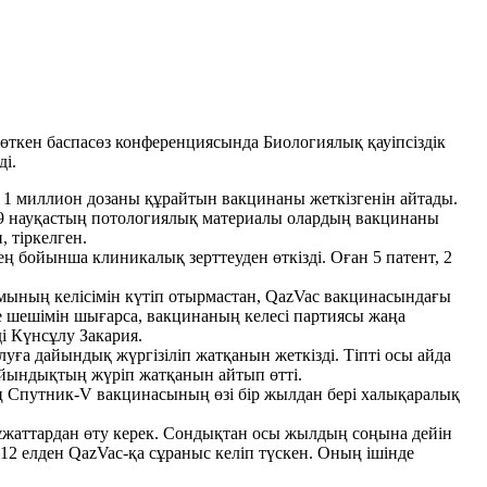
ткен баспасөз конференциясында Биологиялық қауіпсіздік
і.
1 миллион дозаны құрайтын вакцинаны жеткізгенін айтады.
39 науқастың потологиялық материалы олардың вакцинаны
 тіркелген.
ойынша клиникалық зерттеуден өткізді. Оған 5 патент, 2
йымының келісімін күтіп отырмастан, QazVac вакцинасындағы
е шешімін шығарса, вакцинаның келесі партиясы жаңа
і Күнсұлу Закария.
ға дайындық жүргізіліп жатқанын жеткізді. Тіпті осы айда
айындықтың жүріп жатқанын айтып өтті.
йдің Спутник-V вакцинасының өзі бір жылдан бері халықаралық
ұжаттардан өту керек. Сондықтан осы жылдың соңына дейін
12 елден QazVac-қа сұраныс келіп түскен. Оның ішінде