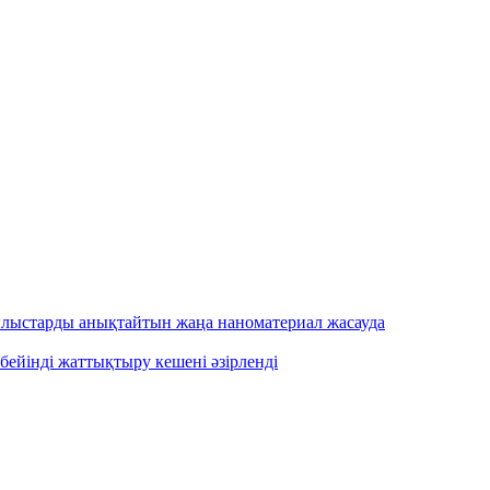
ылыстарды анықтайтын жаңа наноматериал жасауда
бейінді жаттықтыру кешені әзірленді