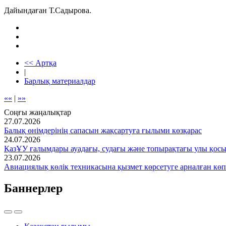
Дайындаған Т.Садырова.
<< Артқа
|
Барлық материалдар
««
|
»»
Соңғы жаңалықтар
27.07.2026
Балық өнімдерінің сапасын жақсартуға ғылыми көзқарас
24.07.2026
ҚазҰУ ғалымдары ауадағы, судағы және топырақтағы улы қос
23.07.2026
Авиациялық көлік техникасына қызмет көрсетуге арналған көп
Баннерлер