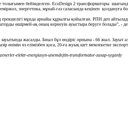
ге толығымен бейімделген. EcoDesign 2 трансформаторы шығынды
міржол, энергетика, мұнай-газ саласында кеңінен қолдануға б
ң ерекшелігі мұнда арнайы құрылғы қойылған. РПН деп айтыла
рматорды өшірмей-ақ оның кернеуін ауыстыра беруге болады”, 
ауытында жасалды. Биыл бұл өндіріс орнына - 66 жыл. Зауыт әл
зір өнімін өз елімізбен қоса, 20-ға жуық шет мемлекетке экспор
nzenerler-elektr-energiasyn-unemdejtin-transformator-zasap-sygardy