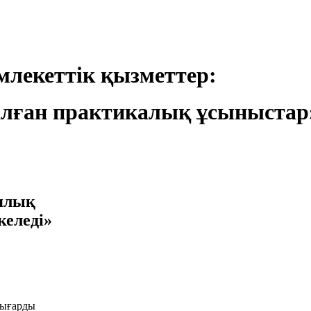
лекеттік қызметтер:
лған практикалық ұсыныстар
иялық
келеді»
шығарды