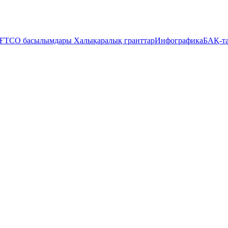
ҒТСО басылымдары
Халықаралық гранттар
Инфографика
БАҚ-та