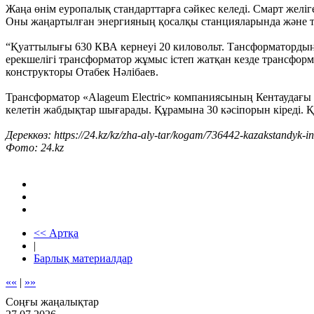
Жаңа өнім еуропалық стандарттарға сәйкес келеді. Смарт желі
Оны жаңартылған энергияның қосалқы станцияларында және те
“Қуаттылығы 630 КВА кернеуі 20 киловольт. Тансформаторды
ерекшелігі трансформатор жұмыс істеп жатқан кезде трансфо
конструкторы Отабек Нәлібаев.
Трансформатор «Alageum Electric» компаниясының Кентаудағы з
келетін жабдықтар шығарады. Құрамына 30 кәсіпорын кіреді. Қа
Дереккөз: https://24.kz/kz/zha-aly-tar/kogam/736442-kazakstandyk-i
Фото: 24.kz
<< Артқа
|
Барлық материалдар
««
|
»»
Соңғы жаңалықтар