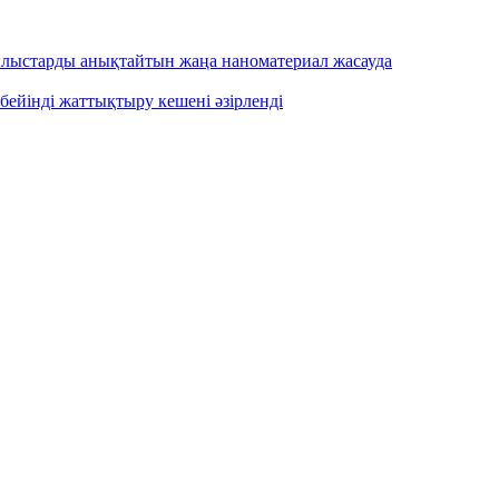
ылыстарды анықтайтын жаңа наноматериал жасауда
бейінді жаттықтыру кешені әзірленді