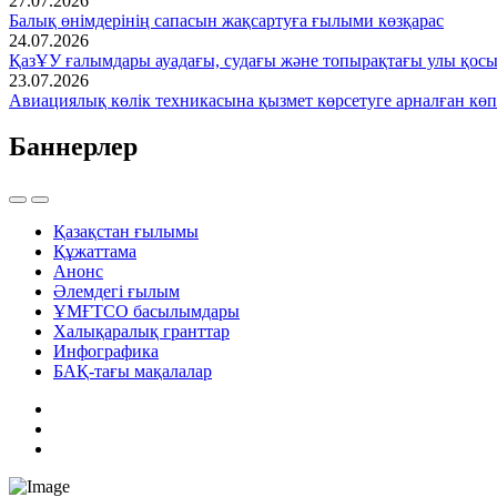
27.07.2026
Балық өнімдерінің сапасын жақсартуға ғылыми көзқарас
24.07.2026
ҚазҰУ ғалымдары ауадағы, судағы және топырақтағы улы қос
23.07.2026
Авиациялық көлік техникасына қызмет көрсетуге арналған көп
Баннерлер
Қазақстан ғылымы
Құжаттама
Анонс
Әлемдегі ғылым
ҰМҒТСО басылымдары
Халықаралық гранттар
Инфографика
БАҚ-тағы мақалалар