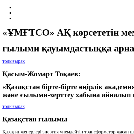
«ҰМҒТСО» АҚ көрсететін мем
ғылыми қауымдастыққа арна
толығырақ
Қасым-Жомарт Тоқаев:
«Қазақстан бірте-бірте өңірлік академ
және ғылыми-зерттеу хабына айналып 
толығырақ
Қазақстан ғылымы
Қазақ инженерлері энергия үнемдейтін трансформатор жасап 