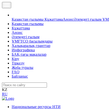
Қазақстан ғылымы
Құжаттама
Анонс
Әлемдегі ғылым
ҰМ
Қазақстан ғылымы
Құжаттама
Анонс
Әлемдегі ғылым
ҰМҒТСО басылымдары
Халықаралық гранттар
Инфографика
БАҚ-тағы мақалалар
Кіру
Тіркелу
Жоба туралы
FAQ
Байланыс
KZ
RU
Национальные ресурсы НТИ