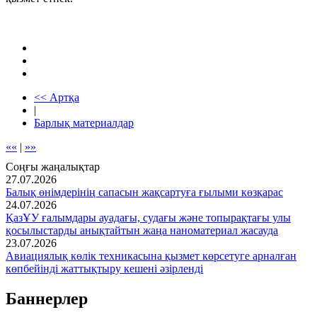
<< Артқа
|
Барлық материалдар
««
|
»»
Соңғы жаңалықтар
27.07.2026
Балық өнімдерінің сапасын жақсартуға ғылыми көзқарас
24.07.2026
ҚазҰУ ғалымдары ауадағы, судағы және топырақтағы улы
қосылыстарды анықтайтын жаңа наноматериал жасауда
23.07.2026
Авиациялық көлік техникасына қызмет көрсетуге арналған
көпбейінді жаттықтыру кешені әзірленді
Баннерлер