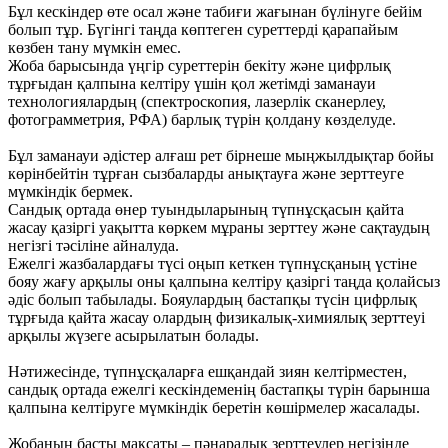
Бұл кескіндер өте осал және табиғи жағынан бүлінуге бейім
болып тұр. Бүгінгі таңда көптеген суреттерді қарапайым
көзбен тану мүмкін емес.
Жоба барысында үңгір суреттерін бекіту және цифрлық
тұрғыдан қалпына келтіру үшін қол жетімді заманауи
технологиялардың (спектроскопия, лазерлік сканерлеу,
фотограмметрия, РФА) барлық түрін қолдану көзделуде.
Бұл заманауи әдістер алғаш рет бірнеше мыңжылдықтар бойы
көрінбейтін тұрған сызбаларды анықтауға және зерттеуге
мүмкіндік бермек.
Сандық ортада өнер туындыларының түпнұсқасын қайта
жасау қазіргі уақытта көркем мұраны зерттеу және сақтаудың
негізгі тәсіліне айналуда.
Ежелгі жазбалардағы түсі оңып кеткен түпнұсқаның үстіне
бояу жағу арқылы оны қалпына келтіру қазіргі таңда қолайсыз
әдіс болып табылады. Бояулардың бастапқы түсін цифрлық
тұрғыда қайта жасау олардың физикалық-химиялық зерттеуі
арқылы жүзеге асырылатын болады.
Нәтижесінде, түпнұсқаларға ешқандай зиян келтірместен,
сандық ортада ежелгі кескіндеменің бастапқы түрін барынша
қалпына келтіруге мүмкіндік беретін көшірмелер жасалады.
Жобаның басты мақсаты – пәнаралық зерттеулер негізінде