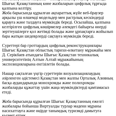
Шығыс Қазақстанның көне жазбаларын цифрлық тұрғыда
қалпына келтіру.
Жоба барысында құрылған ақпараттық жүйе веб-браузер
арқылы үш өлшемді модельдер мен растрлық кескіндерді
қарауға және талдауға мүмкіндік береді. Осылайша, қалпына
келтірілген цифрлық көшірмелер әлемдегі байырғы өнерді
зерттеушілерге қол жетімді болады және ұрпақтарға жойылып
бара жатқан шедеврлерді сақтауға мүмкіндік береді.
Суреттері бар гроттардың цифрлық реконструкциялары
Шығыс Қазақстан облыстық тарихи-өлкетану мұражайы мен
Д. Серікбаев атындағы Шығыс Қазақстан техникалық
университетінің Алтын Алтай мұражайының
экспозицияларына енгізілетін болады.
Нашар сақталған үңгір суреттерін визуализациялаудың
әзірленген әдістемесі Қазақстан мен жалпы Орталық Азияның
басқа аудандарында монохромды және полихромды
жазбаларды құжаттау үшін жаңа мүмкіндіктерді қамтамасыз
етеді.
Жоба барысында құрылған Шығыс Қазақстанның ежелгі
жазбалары бойынша Виртуалды турлар мәдени мұраны
насихаттауға және өңірде танымдық туризмді дамытуға
қызмет етпек.