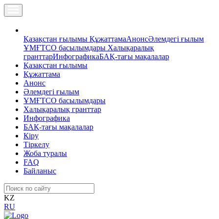
Қазақстан ғылымы
Құжаттама
Анонс
Әлемдегі ғылым
ҰМҒТСО басылымдары
Халықаралық
гранттар
Инфографика
БАҚ-тағы мақалалар
Қазақстан ғылымы
Құжаттама
Анонс
Әлемдегі ғылым
ҰМҒТСО басылымдары
Халықаралық гранттар
Инфографика
БАҚ-тағы мақалалар
Кіру
Тіркелу
Жоба туралы
FAQ
Байланыс
KZ
RU