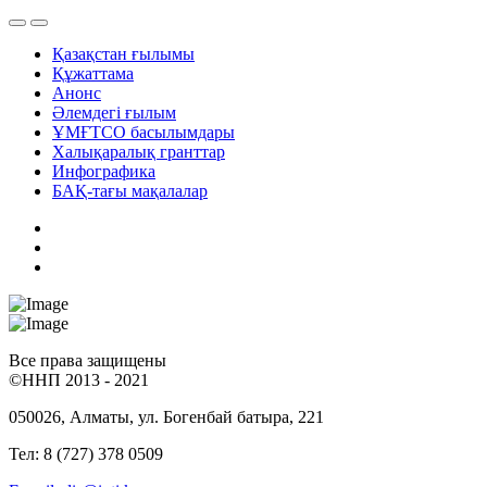
Қазақстан ғылымы
Құжаттама
Анонс
Әлемдегі ғылым
ҰМҒТСО басылымдары
Халықаралық гранттар
Инфографика
БАҚ-тағы мақалалар
Все права защищены
©ННП 2013 - 2021
050026, Алматы, ул. Богенбай батыра, 221
Тел: 8 (727) 378 0509