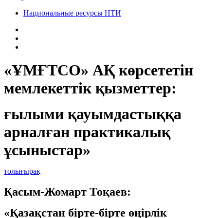
Национальные ресурсы НТИ
«ҰМҒТСО» АҚ көрсететін
мемлекеттік қызметтер:
ғылыми қауымдастыққа
арналған практикалық
ұсыныстар»
толығырақ
Қасым-Жомарт Тоқаев:
«Қазақстан бірте-бірте өңірлік