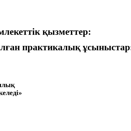
лекеттік қызметтер:
лған практикалық ұсыныстар
иялық
келеді»