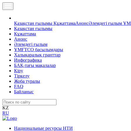
Қазақстан ғылымы
Құжаттама
Анонс
Әлемдегі ғылым
ҰМ
Қазақстан ғылымы
Құжаттама
Анонс
Әлемдегі ғылым
ҰМҒТСО басылымдары
Халықаралық гранттар
Инфографика
БАҚ-тағы мақалалар
Кіру
Тіркелу
Жоба туралы
FAQ
Байланыс
KZ
RU
Национальные ресурсы НТИ