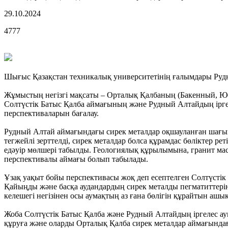
29.10.2024
4777
Шығыс Қазақстан техникалық университетінің ғалымдары Руд
Жұмыстың негізгі мақсаты – Орталық Қалбаның (Бакенный, Юбил
Солтүстік Батыс Қалба аймағының және Рудный Алтайдың ірге
перспективаларын бағалау.
Рудный Алтай аймағындағы сирек металдар оқшауланған шағын
тегжейлі зерттелді, сирек металдар болса құрамдас бөліктер 
едәуір мөлшері табылды. Геологиялық құрылымына, гранит ма
перспективалы аймағы болып табылады.
Ұзақ уақыт бойы перспективасы жоқ деп есептелген Солтүсті
Қайыңды және басқа аудандардың сирек металды пегматиттері
келешегі негізінен осы аумақтың аз ғана бөлігін құрайтын аш
Жоба Солтүстік Батыс Қалба және Рудный Алтайдың іргелес а
құруға және оларды Орталық Қалба сирек металдар аймағында