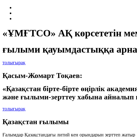
«ҰМҒТСО» АҚ көрсететін мем
ғылыми қауымдастыққа арна
толығырақ
Қасым-Жомарт Тоқаев:
«Қазақстан бірте-бірте өңірлік академ
және ғылыми-зерттеу хабына айналып 
толығырақ
Қазақстан ғылымы
Ғалымдар Қазақстандағы литий кен орындарын зерттеп жатыр