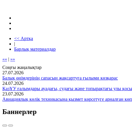
<< Артқа
|
Барлық материалдар
««
|
»»
Соңғы жаңалықтар
27.07.2026
Балық өнімдерінің сапасын жақсартуға ғылыми көзқарас
24.07.2026
ҚазҰУ ғалымдары ауадағы, судағы және топырақтағы улы қос
23.07.2026
Авиациялық көлік техникасына қызмет көрсетуге арналған көп
Баннерлер