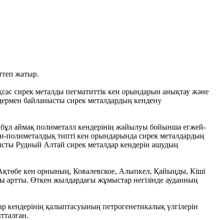
ттеп жатыр.
ұқсас сирек металды пегматиттік кен орындарын анықтау және
дермен байланысты сирек металдардың кендену
 бұл аймақ полиметалл кендерінің жайылуы бойынша егжей-
тын-полиметалдық типті кен орындарында сирек металдардың
ысты Рудный Алтай сирек металдар кендерін ашудың
 Ақтөбе кен орнының, Ковалевское, Алыпкел, Қайыңды, Кіші
ы артты. Өткен жылдардағы жұмыстар негізінде ауданның
р кендерінің қалыптасуының петрогенетикалық үлгілерін
ытталған.