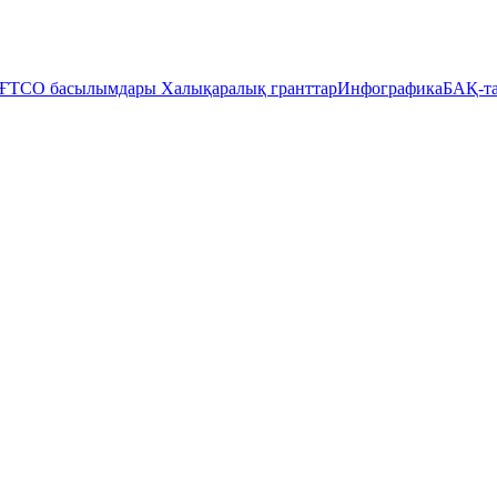
ҒТСО басылымдары
Халықаралық гранттар
Инфографика
БАҚ-та