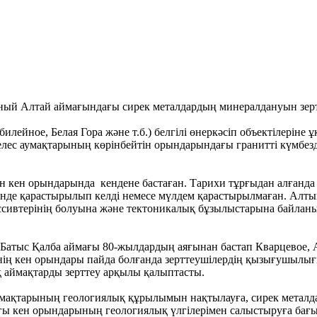
ный Алтай аймағындағы сирек металдардың минералдануын зер
ейное, Белая Гора және т.б.) белгілі өнеркәсіп объектілеріне 
лес аумақтарының көрінбейтін орындарындағы гранитті күмбез
 кен орындарында кендене бастаған. Тарихи тұрғыдан алғанда
ретінде қарастырылып келді немесе мүлдем қарастырылмаған. Ал
ссивтерінің болуына және тектоникалық бұзылыстарына байлан
к Батыс Қалба аймағы 80-жылдардың аяғынан бастап Кварцевое,
нің кен орындары пайда болғанда зерттеушілердің қызығушылығ
ық аймақтарды зерттеу арқылы қалыптасты.
умақтарының геологиялық құрылымын нақтылауға, сирек металда
ғы кен орындарының геологиялық үлгілерімен салыстыруға бағ