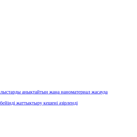
ылыстарды анықтайтын жаңа наноматериал жасауда
бейінді жаттықтыру кешені әзірленді