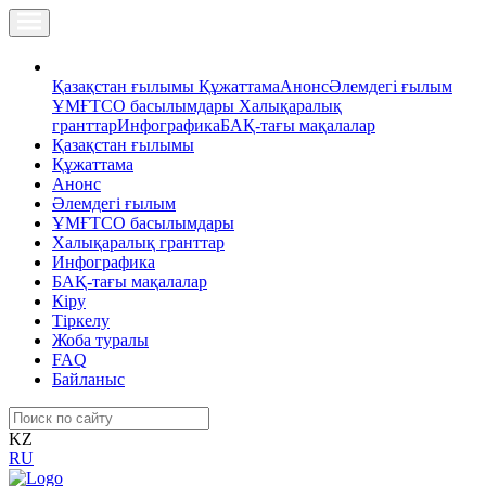
Қазақстан ғылымы
Құжаттама
Анонс
Әлемдегі ғылым
ҰМҒТСО басылымдары
Халықаралық
гранттар
Инфографика
БАҚ-тағы мақалалар
Қазақстан ғылымы
Құжаттама
Анонс
Әлемдегі ғылым
ҰМҒТСО басылымдары
Халықаралық гранттар
Инфографика
БАҚ-тағы мақалалар
Кіру
Тіркелу
Жоба туралы
FAQ
Байланыс
KZ
RU