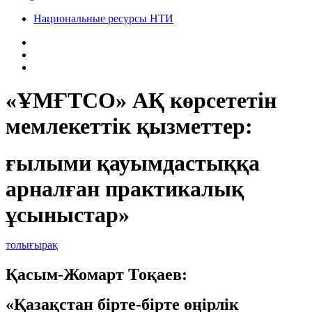
Национальные ресурсы НТИ
«ҰМҒТСО» АҚ көрсететін
мемлекеттік қызметтер:
ғылыми қауымдастыққа
арналған практикалық
ұсыныстар»
толығырақ
Қасым-Жомарт Тоқаев:
«Қазақстан бірте-бірте өңірлік