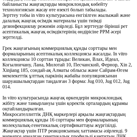
байланысты жаңғақтарды микроклондық көбейту
технологиясын жасау өте өзекті болып табылады.
Зерттеу тобы in vitro культурасына енгізілген жылыжай және
далалық жаңғақ өсімдік материалы үшін тиімді
дезинфекциялау режимін әзірледі. Бұл зерттеуде бірінші рет
асептикалық жаңғақ өсімдіктерінің өндірісіне РРМ әсері
зерттелді.
Грек жаңғағының коммерциялық құнды сорттары мен
формаларының асептикалық коллекциясы жасалды. In vitro
коллекциясы 10 сорттан тұрады: Великан, Влах, Идеал,
Когылничану, Лана, Милотай 10, Песчанский, Фернор, Xin 2,
Xinjiang 185, сондай-ақ Алматы облысы және Сайрам-Өгем
мемлекеттік ұлттық паркінің жабайы популяциясынан
шаруашылықтардан таңдалған 3 форма: Jug 010, Jug 012, Jug
014.
In vitro культурасында жаңғақ өркендерін микроклондық
жібіту және тамырлануы үшін қоректік орталардың құрамы
оңтайландырылған.
Микросателлиттік ДНҚ маркерлері арқылы жаңғақтардың
коммерциялық құнды 16 сорттары мен формаларының
молекулалық-генетикалық сертификаттауы жүргізілді.
Жаңғақтар үшін ПТР реакциясының хаттамасы әзірленді. 9
маркерге арналған генетикалық профильді қамтитын ДНҚ