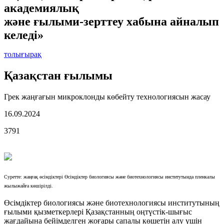
академиялық
және ғылыми-зерттеу хабына айналып
келеді»
толығырақ
Қазақстан ғылымы
Грек жаңғағын микроклонды көбейту технологиясын жасау
16.09.2024
3791
Суретте: жаңғақ өсімдіктері Өсімдіктер биологиясы және биотехнологиясы институтында пленкалы
жылыжайға көшірілді.
Өсімдіктер биологиясы және биотехнологиясы институтының
ғылыми қызметкерлері Қазақстанның оңтүстік-шығыс
жағдайына бейімделген жоғары сапалы көшетін алу үшін