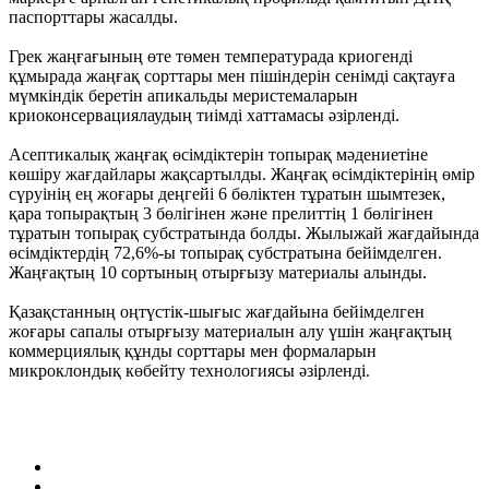
паспорттары жасалды.
Грек жаңғағының өте төмен температурада криогенді
құмырада жаңғақ сорттары мен пішіндерін сенімді сақтауға
мүмкіндік беретін апикальды меристемаларын
криоконсервациялаудың тиімді хаттамасы әзірленді.
Асептикалық жаңғақ өсімдіктерін топырақ мәдениетіне
көшіру жағдайлары жақсартылды. Жаңғақ өсімдіктерінің өмір
сүруінің ең жоғары деңгейі 6 бөліктен тұратын шымтезек,
қара топырақтың 3 бөлігінен және прелиттің 1 бөлігінен
тұратын топырақ субстратында болды. Жылыжай жағдайында
өсімдіктердің 72,6%-ы топырақ субстратына бейімделген.
Жаңғақтың 10 сортының отырғызу материалы алынды.
Қазақстанның оңтүстік-шығыс жағдайына бейімделген
жоғары сапалы отырғызу материалын алу үшін жаңғақтың
коммерциялық құнды сорттары мен формаларын
микроклондық көбейту технологиясы әзірленді.