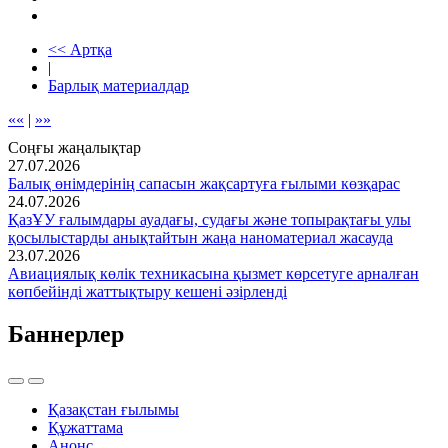
<< Артқа
|
Барлық материалдар
««
|
»»
Соңғы жаңалықтар
27.07.2026
Балық өнімдерінің сапасын жақсартуға ғылыми көзқарас
24.07.2026
ҚазҰУ ғалымдары ауадағы, судағы және топырақтағы улы
қосылыстарды анықтайтын жаңа наноматериал жасауда
23.07.2026
Авиациялық көлік техникасына қызмет көрсетуге арналған
көпбейінді жаттықтыру кешені әзірленді
Баннерлер
Қазақстан ғылымы
Құжаттама
Анонс