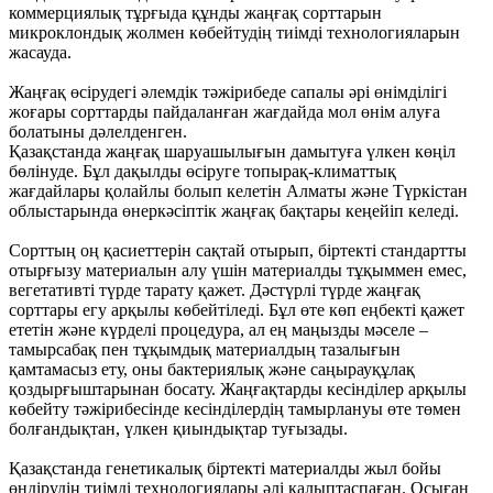
коммерциялық тұрғыда құнды жаңғақ сорттарын
микроклондық жолмен көбейтудің тиімді технологияларын
жасауда.
Жаңғақ өсірудегі әлемдік тәжірибеде сапалы әрі өнімділігі
жоғары сорттарды пайдаланған жағдайда мол өнім алуға
болатыны дәлелденген.
Қазақстанда жаңғақ шаруашылығын дамытуға үлкен көңіл
бөлінуде. Бұл дақылды өсіруге топырақ-климаттық
жағдайлары қолайлы болып келетін Алматы және Түркістан
облыстарында өнеркәсіптік жаңғақ бақтары кеңейіп келеді.
Сорттың оң қасиеттерін сақтай отырып, біртекті стандартты
отырғызу материалын алу үшін материалды тұқыммен емес,
вегетативті түрде тарату қажет. Дәстүрлі түрде жаңғақ
сорттары егу арқылы көбейтіледі. Бұл өте көп еңбекті қажет
ететін және күрделі процедура, ал ең маңызды мәселе –
тамырсабақ пен тұқымдық материалдың тазалығын
қамтамасыз ету, оны бактериялық және саңырауқұлақ
қоздырғыштарынан босату. Жаңғақтарды кесінділер арқылы
көбейту тәжірибесінде кесінділердің тамырлануы өте төмен
болғандықтан, үлкен қиындықтар туғызады.
Қазақстанда генетикалық біртекті материалды жыл бойы
өндірудің тиімді технологиялары әлі қалыптаспаған. Осыған