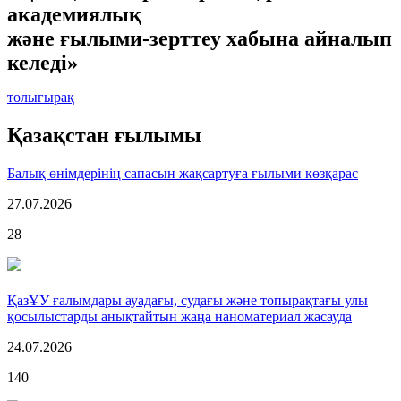
академиялық
және ғылыми-зерттеу хабына айналып
келеді»
толығырақ
Қазақстан ғылымы
Балық өнімдерінің сапасын жақсартуға ғылыми көзқарас
27.07.2026
28
ҚазҰУ ғалымдары ауадағы, судағы және топырақтағы улы
қосылыстарды анықтайтын жаңа наноматериал жасауда
24.07.2026
140