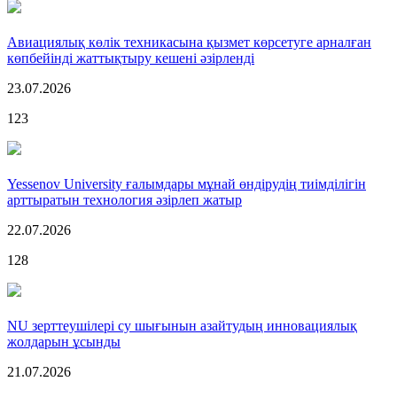
Авиациялық көлік техникасына қызмет көрсетуге арналған
көпбейінді жаттықтыру кешені әзірленді
23.07.2026
123
Yessenov University ғалымдары мұнай өндірудің тиімділігін
арттыратын технология әзірлеп жатыр
22.07.2026
128
NU зерттеушілері су шығынын азайтудың инновациялық
жолдарын ұсынды
21.07.2026