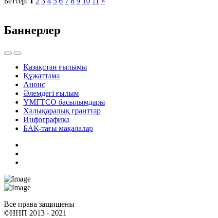
Беттер:
1
2
3
4
5
6
7
8
9
10
11
»
Баннерлер
Қазақстан ғылымы
Құжаттама
Анонс
Әлемдегі ғылым
ҰМҒТСО басылымдары
Халықаралық гранттар
Инфографика
БАҚ-тағы мақалалар
Все права защищены
©ННП 2013 - 2021