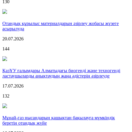
130
Отандық құрылыс материалдарын әзірлеу жобасы жүзеге
асырылуда
20.07.2026
144
ҚазҰУ ғалымдары Алматыдағы биогенді және техногенді
ластаушыларды анықтаудың жаңа әдістерін әзірлеуде
17.07.2026
132
Мұнай-газ нысандарын қашықтан бақылауға мүмкіндік
беретін отандық жүйе