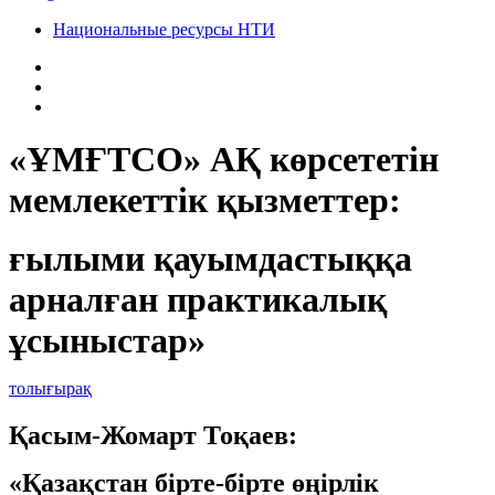
Национальные ресурсы НТИ
«ҰМҒТСО» АҚ көрсететін
мемлекеттік қызметтер:
ғылыми қауымдастыққа
арналған практикалық
ұсыныстар»
толығырақ
Қасым-Жомарт Тоқаев:
«Қазақстан бірте-бірте өңірлік