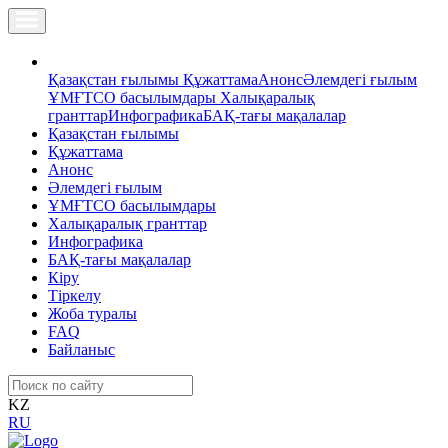
Қазақстан ғылымы
Құжаттама
Анонс
Әлемдегі ғылым
ҰМҒТСО басылымдары
Халықаралық
гранттар
Инфографика
БАҚ-тағы мақалалар
Қазақстан ғылымы
Құжаттама
Анонс
Әлемдегі ғылым
ҰМҒТСО басылымдары
Халықаралық гранттар
Инфографика
БАҚ-тағы мақалалар
Кіру
Тіркелу
Жоба туралы
FAQ
Байланыс
KZ
RU