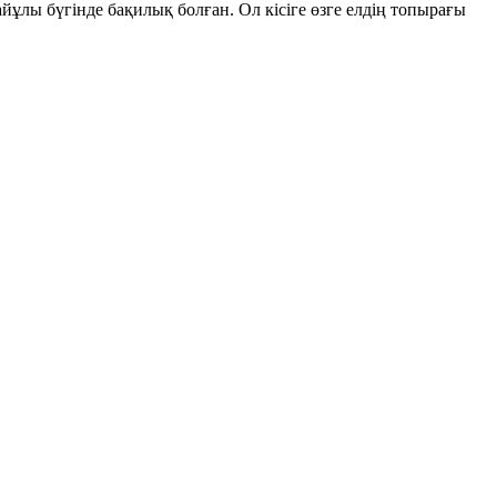
айұлы бүгінде бақилық болған. Ол кісіге өзге елдің топырағы