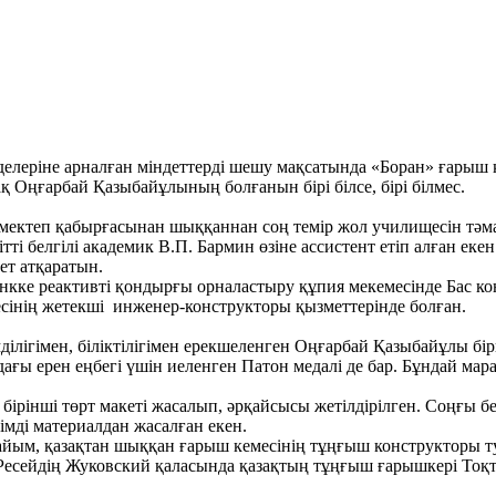
елеріне арналған міндеттерді шешу мақсатында «Боран» ғарыш
 Оңғарбай Қазыбайұлының болғанын бірі білсе, бірі білмес.
 мектеп қабырғасынан шыққаннан соң темір жол училищесін тәм
ітті белгілі академик В.П. Бармин өзіне ассистент етіп алған ек
ет атқаратын.
кке реактивті қондырғы орналастыру құпия мекемесінде Бас ко
сінің жетекші инженер-конструкторы қызметтерінде болған.
ілігімен, біліктілігімен ерекшеленген Оңғарбай Қазыбайұлы бі
ғы ерен еңбегі үшін иеленген Патон медалі де бар. Бұндай мара
нші төрт макеті жасалып, әрқайсысы жетілдірілген. Соңғы бес
імді материалдан жасалған екен.
ым, қазақтан шыққан ғарыш кемесінің тұңғыш конструкторы туға
ан Ресейдің Жуковский қаласында қазақтың тұңғыш ғарышкері Тоқ