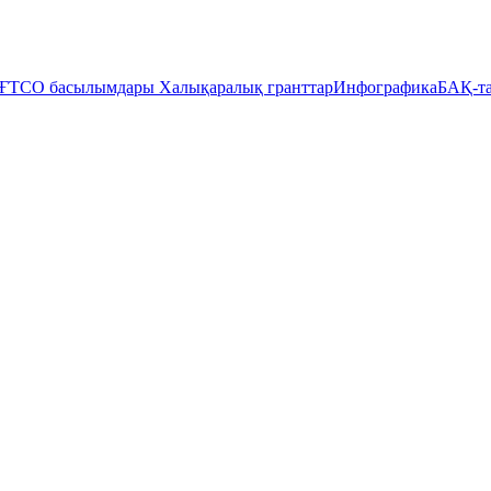
ҒТСО басылымдары
Халықаралық гранттар
Инфографика
БАҚ-та