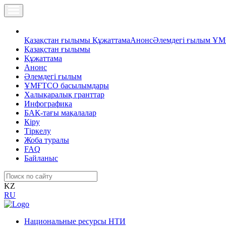
Қазақстан ғылымы
Құжаттама
Анонс
Әлемдегі ғылым
ҰМ
Қазақстан ғылымы
Құжаттама
Анонс
Әлемдегі ғылым
ҰМҒТСО басылымдары
Халықаралық гранттар
Инфографика
БАҚ-тағы мақалалар
Кіру
Тіркелу
Жоба туралы
FAQ
Байланыс
KZ
RU
Национальные ресурсы НТИ