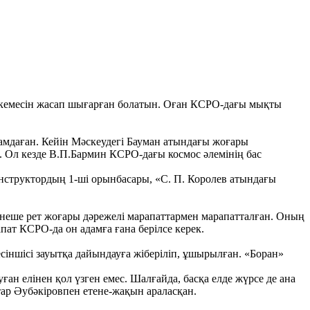
 кемесін жасап шығарған болатын. Оған КСРО-дағы мықты
амдаған. Кейін Мәскеудегі Бауман атындағы жоғары
ен. Ол кезде В.П.Бармин КСРО-дағы космос әлемінің бас
нструктордың 1-ші орынбасары, «С. П. Королев атындағы
рнеше рет жоғары дәрежелі марапаттармен марапатталған. Оның
пат КСРО-да он адамға ғана берілсе керек.
іншісі зауытқа дайындауға жіберіліп, ұшырылған. «Боран»
н елінен қол үзген емес. Шалғайда, басқа елде жүрсе де ана
тар Әубәкіровпен етене-жақын араласқан.