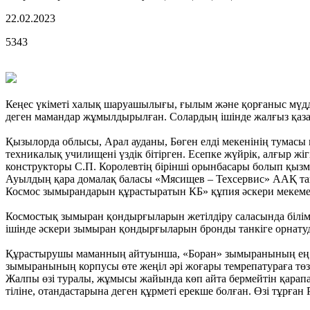
22.02.2023
5343
Кеңес үкіметі халық шаруашылығы, ғылым және қорғаныс мүдд
деген мамандар жұмылдырылған. Солардың ішінде жалғыз қазақ
Қызылорда облысы, Арал ауданы, Бөген елді мекенінің тумасы
техникалық училищені үздік бітірген. Есепке жүйрік, алғыр жіг
конструкторы С.П. Королевтің бірінші орынбасары болып қызм
Ауылдың қара домалақ баласы «Мясищев – Техсервис» ААҚ тан
Космос зымырандарын құрастыратын КБ» құпия әскери мекеме
Космостық зымыран қондырғыларын жетілдіру саласында білімд
ішінде әскери зымыран қондырғыларын бронды танкіге орнатуда
Құрастырушы маманның айтуынша, «Боран» зымыранының ең бірі
зымыранының корпусы өте жеңіл әрі жоғары темрепатураға төз
Жалпы өзі туралы, жұмысы жайында көп айта бермейтін қарапай
тіліне, отандастарына деген құрметі ерекше болған. Өзі тұрғ