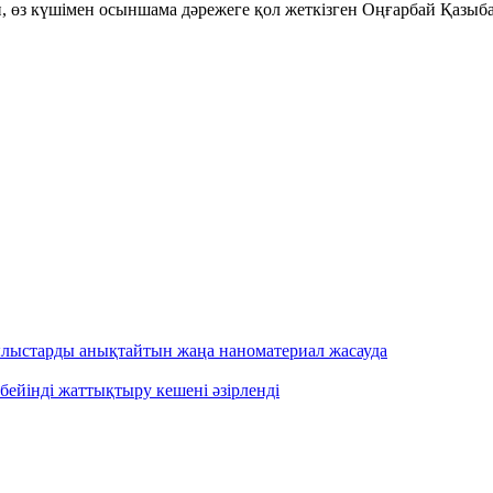
кен, өз күшімен осыншама дәрежеге қол жеткізген Оңғарбай Қазыб
ылыстарды анықтайтын жаңа наноматериал жасауда
бейінді жаттықтыру кешені әзірленді