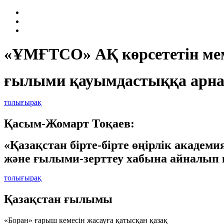
«ҰМҒТСО» АҚ көрсететін мем
ғылыми қауымдастыққа арна
толығырақ
Қасым-Жомарт Тоқаев:
«Қазақстан бірте-бірте өңірлік академ
және ғылыми-зерттеу хабына айналып 
толығырақ
Қазақстан ғылымы
«Боран» ғарыш кемесін жасауға қатысқан қазақ