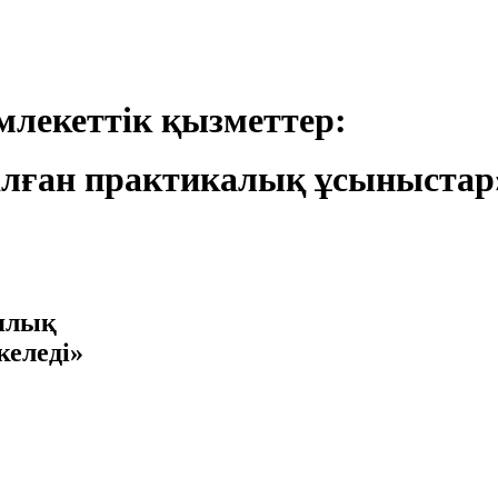
лекеттік қызметтер:
лған практикалық ұсыныстар
иялық
келеді»