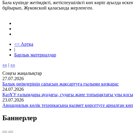
Бала күнінде жетімдікті, жетіспеушілікті көп көріп ауылда өс
бұйырып, Жуковский қаласында жерленген.
<< Артқа
|
Барлық материалдар
««
|
»»
Соңғы жаңалықтар
27.07.2026
Балық өнімдерінің сапасын жақсартуға ғылыми көзқарас
24.07.2026
ҚазҰУ ғалымдары ауадағы, судағы және топырақтағы улы қос
23.07.2026
Авиациялық көлік техникасына қызмет көрсетуге арналған көп
Баннерлер