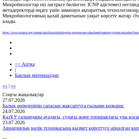
Микробиологтар екі лагерьге бөлінген: ICNP әдістемесі негі
метадеректерді өңдеу үшін заманауи ақпараттық технологияла
Микробиологияның қалай дамитынын уақыт көрсете жатар. Әзір
алады.
https://www.science.org/content/article/microbiologists-propose-new-dna-based-naming-system-micro
<< Артқа
|
Барлық материалдар
««
|
»»
Соңғы жаңалықтар
27.07.2026
Балық өнімдерінің сапасын жақсартуға ғылыми көзқарас
24.07.2026
ҚазҰУ ғалымдары ауадағы, судағы және топырақтағы улы қос
23.07.2026
Авиациялық көлік техникасына қызмет көрсетуге арналған көп