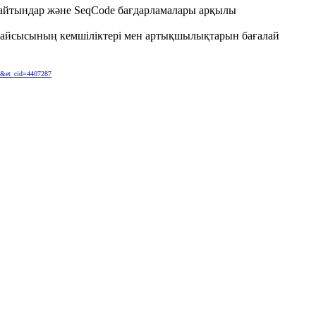
лдайтындар және SeqCode бағдарламалары арқылы
әрқайсысының кемшіліктері мен артықшылықтарын бағалай
30&et_cid=4407287