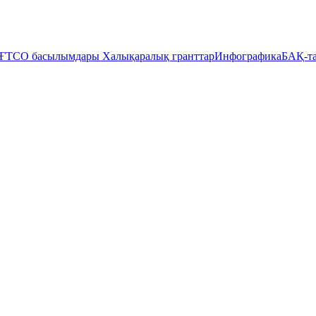
ҒТСО басылымдары
Халықаралық гранттар
Инфографика
БАҚ-та