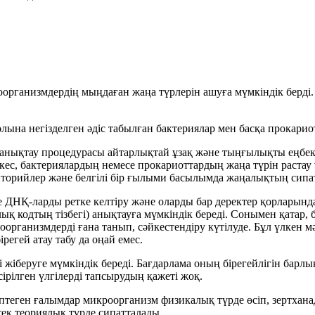
организмдердің мыңдаған жаңа түрлерін ашуға мүмкіндік берді
на негізделген әдіс табылған бактериялар мен басқа прокариотта
 анықтау процедурасы айтарлықтай ұзақ және тыңғылықты еңбект
ес, бактериялардың немесе прокариоттардың жаңа түрін растау ү
озиторийлер және белгілі бір ғылыми басылымда жаңалықтың сип
е ДНҚ-ларды ретке келтіру және оларды бар деректер қорларынд
қ кодтың тізбегі) анықтауға мүмкіндік береді. Сонымен қатар, 
рганизмдерді ғана танып, сәйкестендіру күтілуде. Бұл үлкен мә
регей атау табу да оңай емес.
ді жіберуге мүмкіндік береді. Бағдарлама оның бірегейлігін бар
Өсірілген үлгілерді тапсырудың қажеті жоқ.
птеген ғалымдар микроорганизм физикалық түрде өсіп, зертханад
ек теориялық түрде сипатталады.