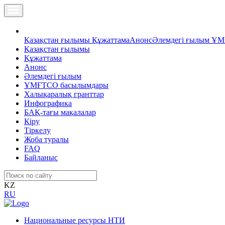
Қазақстан ғылымы
Құжаттама
Анонс
Әлемдегі ғылым
ҰМ
Қазақстан ғылымы
Құжаттама
Анонс
Әлемдегі ғылым
ҰМҒТСО басылымдары
Халықаралық гранттар
Инфографика
БАҚ-тағы мақалалар
Кіру
Тіркелу
Жоба туралы
FAQ
Байланыс
KZ
RU
Национальные ресурсы НТИ