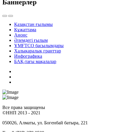
Баннерлер
Қазақстан ғылымы
Құжаттама
Анонс
Әлемдегі ғылым
ҰМҒТСО басылымдары
Халықаралық гранттар
Инфографика
БАҚ-тағы мақалалар
Все права защищены
©ННП 2013 - 2021
050026, Алматы, ул. Богенбай батыра, 221