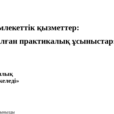
лекеттік қызметтер:
лған практикалық ұсыныстар
иялық
келеді»
ұсынылды