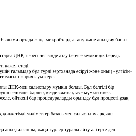
. Ғылыми ортада жаңа микробтарды тану және анықтау басты
рға ДНҚ тізбегі негізінде атау беруге мүмкіндік береді.
і қажет етеді.
шін ғалымдар бұл түрді зертханада өсіруі және оның «үлгісін»
аттамасын жариялауы керек.
ағы ДНҚ-мен салыстыру мүмкін болды. Бұл белгілі бір
бүкіл геномды барлық кезде «жинақтау» мүмкін емес.
селе, өйткені бар процедураларды орындау бұл процесті ұзақ
лық қолжетімді мәліметтер базасымен салыстыру арқылы
а анықталғанша, жаңа түрлер туралы айту әлі ерте деп