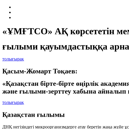
«ҰМҒТСО» АҚ көрсететін мем
ғылыми қауымдастыққа арна
толығырақ
Қасым-Жомарт Тоқаев:
«Қазақстан бірте-бірте өңірлік академ
және ғылыми-зерттеу хабына айналып 
толығырақ
Қазақстан ғылымы
ДНҚ негізіндегі микроорганизмдерге атау беретін жаңа жүйе 