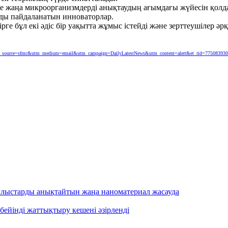
зінде жаңа микроорганизмдерді анықтаудың ағымдағы жүйесін қо
рды пайдаланатын инноваторлар.
ге бұл екі әдіс бір уақытта жұмыс істейді және зерттеушілер 
bes?utm_source=sfmc&utm_medium=email&utm_campaign=DailyLatestNews&utm_content=alert&et_rid=7750839
ылыстарды анықтайтын жаңа наноматериал жасауда
бейінді жаттықтыру кешені әзірленді