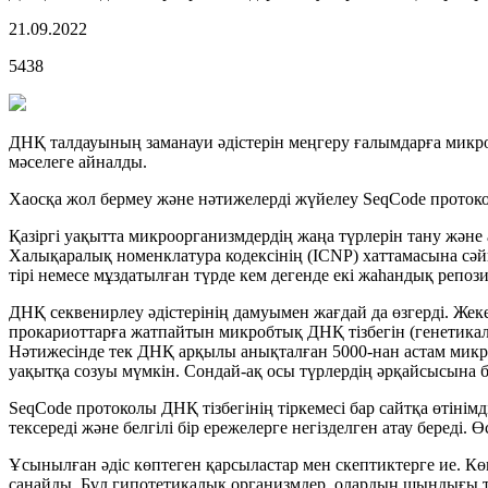
21.09.2022
5438
ДНҚ талдауының заманауи әдістерін меңгеру ғалымдарға микро
мәселеге айналды.
Хаосқа жол бермеу және нәтижелерді жүйелеу SeqCode протоколы
Қазіргі уақытта микроорганизмдердің жаңа түрлерін тану және
Халықаралық номенклатура кодексінің (ICNP) хаттамасына сәйк
тірі немесе мұздатылған түрде кем дегенде екі жаһандық реп
ДНҚ секвенирлеу әдістерінің дамуымен жағдай да өзгерді. Жек
прокариоттарға жатпайтын микробтық ДНҚ тізбегін (генетикалы
Нәтижесінде тек ДНҚ арқылы анықталған 5000-нан астам микроо
уақытқа созуы мүмкін. Сондай-ақ осы түрлердің әрқайсысына бі
SeqCode протоколы ДНҚ тізбегінің тіркемесі бар сайтқа өтінім
тексереді және белгілі бір ережелерге негізделген атау береді. 
Ұсынылған әдіс көптеген қарсыластар мен скептиктерге ие. Кө
санайды. Бұл гипотетикалық организмдер, олардың шындығы т