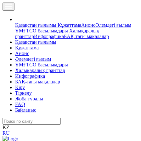
Қазақстан ғылымы
Құжаттама
Анонс
Әлемдегі ғылым
ҰМҒТСО басылымдары
Халықаралық
гранттар
Инфографика
БАҚ-тағы мақалалар
Қазақстан ғылымы
Құжаттама
Анонс
Әлемдегі ғылым
ҰМҒТСО басылымдары
Халықаралық гранттар
Инфографика
БАҚ-тағы мақалалар
Кіру
Тіркелу
Жоба туралы
FAQ
Байланыс
KZ
RU