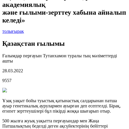
академиялық
және ғылыми-зерттеу хабына айналып
келеді»
толығырақ
Қазақстан ғылымы
Ғалымдар перғауын Тутанхамон туралы тың мәліметтерді
ашты
28.03.2022
9557
Ұзақ уақыт бойы туыстық қатынастық салдарынан патша
ауыр генетикалық аурулармен ауырған деп есептелді. Бірақ,
египет зерттеушілері бұл пікірді жоққа шығарып отыр.
500 жылға жуық уақытта перғауындар мен Жаңа
Патшалықтың беделді деген ақсүйектерінің бейіттері