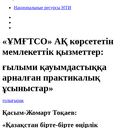
Национальные ресурсы НТИ
«ҰМҒТСО» АҚ көрсететін
мемлекеттік қызметтер:
ғылыми қауымдастыққа
арналған практикалық
ұсыныстар»
толығырақ
Қасым-Жомарт Тоқаев:
«Қазақстан бірте-бірте өңірлік