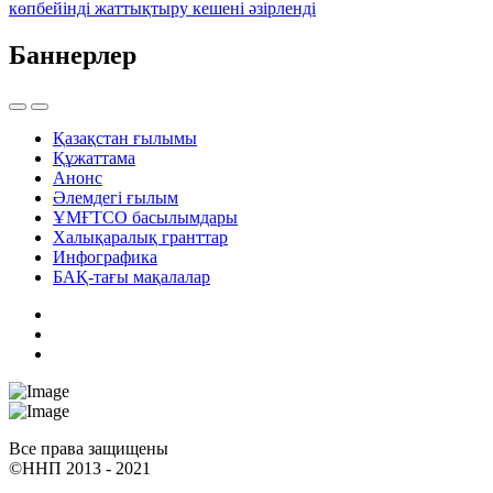
көпбейінді жаттықтыру кешені әзірленді
Баннерлер
Қазақстан ғылымы
Құжаттама
Анонс
Әлемдегі ғылым
ҰМҒТСО басылымдары
Халықаралық гранттар
Инфографика
БАҚ-тағы мақалалар
Все права защищены
©ННП 2013 - 2021