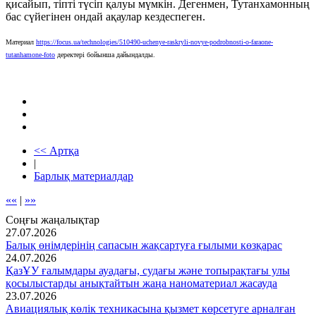
қисайып, тіпті түсіп қалуы мүмкін. Дегенмен, Тутанхамонның
бас сүйегінен ондай ақаулар кездеспеген.
Материал
https://focus.ua/technologies/510490-uchenye-raskryli-novye-podrobnosti-o-faraone-
tutanhamone-foto
деректері бойынша дайындалды.
<< Артқа
|
Барлық материалдар
««
|
»»
Соңғы жаңалықтар
27.07.2026
Балық өнімдерінің сапасын жақсартуға ғылыми көзқарас
24.07.2026
ҚазҰУ ғалымдары ауадағы, судағы және топырақтағы улы
қосылыстарды анықтайтын жаңа наноматериал жасауда
23.07.2026
Авиациялық көлік техникасына қызмет көрсетуге арналған