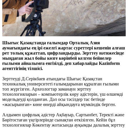
Шығыс Қазақстанда ғалымдар Орталық Азия
аумағындағы ең ірі ежелгі жартас суреттері кешенін алғаш
рет толық құжаттап, цифрландырды. Зерттеу нәтижесінде
мыңдаған жыл бойы көзге көрінбей келген бейнелер
ғылыми айналымға енгізілді, деп хабарлайды Kazinform
агенттігінің тілшісі.
Зерттеуді Д.Серікбаев атындағы Шығыс Қазақстан
техникалық университеті ғалымдарынан құралған ғылыми
топ жүргізген. Археологтар заманауи зерттеу
технологияларын – компьютерлік көру әдістерін, үш өлшемді
модельдеуді қолданған. Дәл осы тәсілдер тас бетінде
«жасырынған» көне өнерді айқындауға мүмкіндік берген.
Алдымен цифрлық әдістер Ақбауыр, Сартынбет, Теректі және
Бөрітостаған үңгірлерінде сынақтан өткізілген. Кейін бұл
технологиялар Көкентау жотасында ауқымды далалық зерттеу