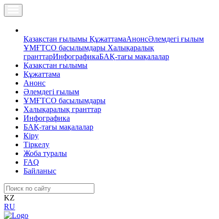
Қазақстан ғылымы
Құжаттама
Анонс
Әлемдегі ғылым
ҰМҒТСО басылымдары
Халықаралық
гранттар
Инфографика
БАҚ-тағы мақалалар
Қазақстан ғылымы
Құжаттама
Анонс
Әлемдегі ғылым
ҰМҒТСО басылымдары
Халықаралық гранттар
Инфографика
БАҚ-тағы мақалалар
Кіру
Тіркелу
Жоба туралы
FAQ
Байланыс
KZ
RU