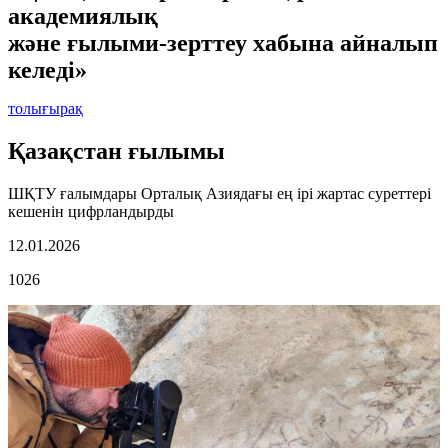
академиялық
және ғылыми-зерттеу хабына айналып
келеді»
толығырақ
Қазақстан ғылымы
ШҚТУ ғалымдары Орталық Азиядағы ең ірі жартас суреттері
кешенін цифрландырды
12.01.2026
1026