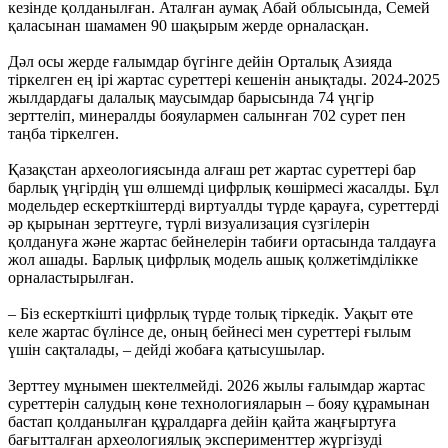
кезінде қолданылған. Аталған аумақ Абай облысында, Семей
қаласынан шамамен 90 шақырым жерде орналасқан.
Дәл осы жерде ғалымдар бүгінге дейін Орталық Азияда
тіркелген ең ірі жартас суреттері кешенін анықтады. 2024-2025
жылдардағы далалық маусымдар барысында 74 үңгір
зерттеліп, минералды бояулармен салынған 702 сурет пен
таңба тіркелген.
Қазақстан археологиясында алғаш рет жартас суреттері бар
барлық үңгірдің үш өлшемді цифрлық көшірмесі жасалды. Бұл
модельдер ескерткіштерді виртуалды түрде қарауға, суреттерді
әр қырынан зерттеуге, түрлі визуализация сүзгілерін
қолдануға және жартас бейнелерін табиғи ортасында талдауға
жол ашады. Барлық цифрлық модель ашық қолжетімділікке
орналастырылған.
– Біз ескерткішті цифрлық түрде толық тіркедік. Уақыт өте
келе жартас бүлінсе де, оның бейнесі мен суреттері ғылым
үшін сақталады, – дейді жобаға қатысушылар.
Зерттеу мұнымен шектелмейді. 2026 жылы ғалымдар жартас
суреттерін салудың көне технологияларын – бояу құрамынан
бастап қолданылған құралдарға дейін қайта жаңғыртуға
бағытталған археологиялық эксперименттер жүргізуді