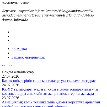
жоспарлап отыр.
Дереккөз: https://kaz.inform.kz/news/shko-galimdari-ortalik-
aziyadagi-en-r-zhartas-suretter-keshenn-tsifrlandirdi-334408/
Фото: Inform.kz
<< Артқа
|
Барлық материалдар
««
|
»»
Соңғы жаңалықтар
27.07.2026
Балық өнімдерінің сапасын жақсартуға ғылыми көзқарас
24.07.2026
ҚазҰУ ғалымдары ауадағы, судағы және топырақтағы улы
қосылыстарды анықтайтын жаңа наноматериал жасауда
23.07.2026
Авиациялық көлік техникасына қызмет көрсетуге арналған
көпбейінді жаттықтыру кешені әзірленді