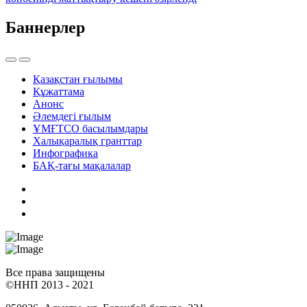
Баннерлер
Қазақстан ғылымы
Құжаттама
Анонс
Әлемдегі ғылым
ҰМҒТСО басылымдары
Халықаралық гранттар
Инфографика
БАҚ-тағы мақалалар
Все права защищены
©ННП 2013 - 2021