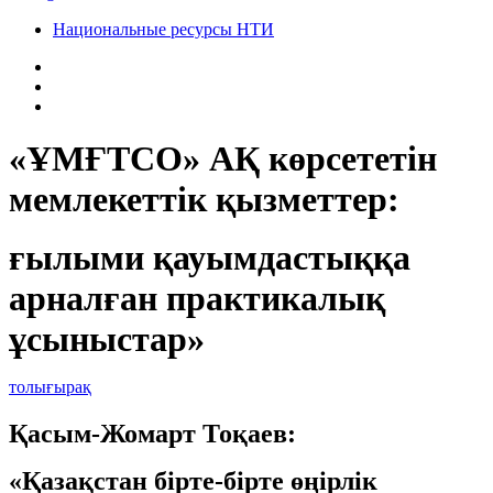
Национальные ресурсы НТИ
«ҰМҒТСО» АҚ көрсететін
мемлекеттік қызметтер:
ғылыми қауымдастыққа
арналған практикалық
ұсыныстар»
толығырақ
Қасым-Жомарт Тоқаев:
«Қазақстан бірте-бірте өңірлік