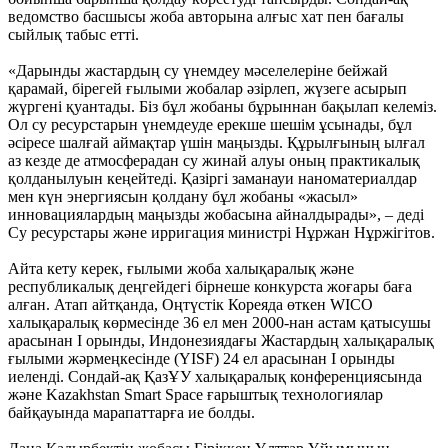
ведомство басшысы жоба авторына алғыс хат пен бағалы
сыйлық табыс етті.
«Дарынды жастардың су үнемдеу мәселелеріне бейжай
қарамай, бірегей ғылыми жобалар әзірлеп, жүзеге асырып
жүргені қуантады. Біз бұл жобаны бұрыннан бақылап келеміз.
Ол су ресурстарын үнемдеуде ерекше шешім ұсынады, бұл
әсіресе шалғай аймақтар үшін маңызды. Құрылғының ылғал
аз кезде де атмосферадан су жинай алуы оның практикалық
қолданылуын кеңейтеді. Қазіргі заманауи наноматериалдар
мен күн энергиясын қолдану бұл жобаны «жасыл»
инновациялардың маңызды жобасына айналдырады», – деді
Су ресурстары және ирригация министрі Нұржан Нұржігітов.
Айта кету керек, ғылыми жоба халықаралық және
республикалық деңгейдегі бірнеше конкурста жоғары баға
алған. Атап айтқанда, Оңтүстік Кореяда өткен WICO
халықаралық көрмесінде 36 ел мен 2000-нан астам қатысушы
арасынан I орынды, Индонезиядағы Жастардың халықаралық
ғылыми жәрмеңкесінде (YISF) 24 ел арасынан I орынды
иеленді. Сондай-ақ ҚазҰУ халықаралық конференциясында
және Kazakhstan Smart Space ғарыштық технологиялар
байқауында марапаттарға ие болды.