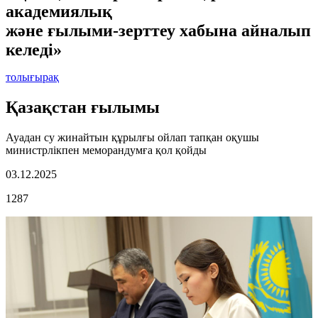
академиялық
және ғылыми-зерттеу хабына айналып
келеді»
толығырақ
Қазақстан ғылымы
Ауадан су жинайтын құрылғы ойлап тапқан оқушы
министрлікпен меморандумға қол қойды
03.12.2025
1287