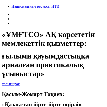
Национальные ресурсы НТИ
«ҰМҒТСО» АҚ көрсететін
мемлекеттік қызметтер:
ғылыми қауымдастыққа
арналған практикалық
ұсыныстар»
толығырақ
Қасым-Жомарт Тоқаев:
«Қазақстан бірте-бірте өңірлік