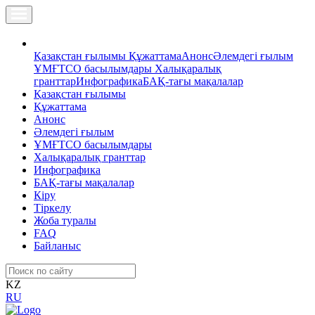
Қазақстан ғылымы
Құжаттама
Анонс
Әлемдегі ғылым
ҰМҒТСО басылымдары
Халықаралық
гранттар
Инфографика
БАҚ-тағы мақалалар
Қазақстан ғылымы
Құжаттама
Анонс
Әлемдегі ғылым
ҰМҒТСО басылымдары
Халықаралық гранттар
Инфографика
БАҚ-тағы мақалалар
Кіру
Тіркелу
Жоба туралы
FAQ
Байланыс
KZ
RU