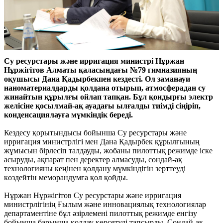
Су ресурстары және ирригация министрі Нұржан
Нұржігітов Алматы қаласындағы №79 гимназияның
оқушысы Дана Қадырбекпен кездесті. Ол заманауи
наноматериалдарды қолдана отырып, атмосферадан су
жинайтын құрылғы ойлап тапқан. Бұл қондырғы электр
желісіне қосылмай-ақ ауадағы ылғалды тиімді сіңіріп,
конденсациялауға мүмкіндік береді.
Кездесу қорытындысы бойынша Су ресурстары және
ирригация министрлігі мен Дана Қадырбек құрылғының
жұмысын бірлесіп талдауды, жобаны пилоттық режимде іске
асыруды, ақпарат пен деректер алмасуды, сондай-ақ
технологияны кеңінен қолдану мүмкіндігін зерттеуді
көздейтін меморандумға қол қойды.
Нұржан Нұржігітов Су ресурстары және ирригация
министрлігінің Ғылым және инновациялық технологиялар
департаментіне бұл әзірлемені пилоттық режимде енгізу
бойынша барынша қолдау көрсетуді тапсырды. Сондай-ақ