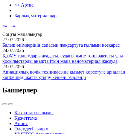
<< Артқа
|
Барлық материалдар
««
|
»»
Соңғы жаңалықтар
27.07.2026
Балық өнімдерінің сапасын жақсартуға ғылыми көзқарас
24.07.2026
ҚазҰУ ғалымдары ауадағы, судағы және топырақтағы улы
қосылыстарды анықтайтын жаңа наноматериал жасауда
23.07.2026
Авиациялық көлік техникасына қызмет көрсетуге арналған
көпбейінді жаттықтыру кешені әзірленді
Баннерлер
Қазақстан ғылымы
Құжаттама
Анонс
Әлемдегі ғылым