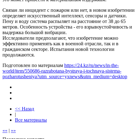
Связан ли инцидент с пожаром или нет, в новом изобретении
определяет искусственный интеллект, сенсоры и датчики.
Пену и воду система распыляет на расстояние от 38 до 65
метров. Особенность устройства - его взрывоустойчивость и
выдержка большой вибрации.
Исследователи предполагают, что изобретение можно
эффективно применять как в военной отрасли, так и в
гражданском секторе. Испытания новой технологии
продолжаются.
Подготовлен по материалам
https://24.kz/ru/news/in-the-
world/item/550686-razrabotana-bystraya-i-tochnaya-sistema-
pozharotusheniya?utm_source=yxnews&utm_medium=desktop
<< Назад
|
Все материалы
««
|
»»