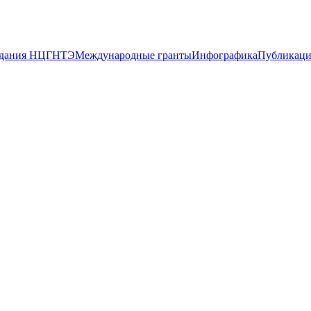
дания НЦГНТЭ
Международные гранты
Инфографика
Публикац