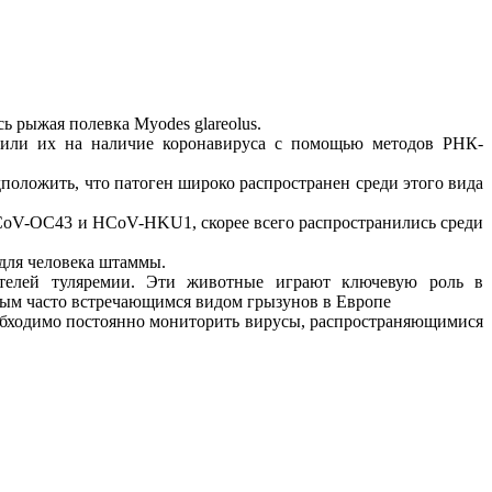
 рыжая полевка Myodes glareolus.
ерили их на наличие коронавируса с помощью методов РНК-
дположить, что патоген широко распространен среди этого вида
CoV-OC43 и HCoV-HKU1, скорее всего распространились среди
 для человека штаммы.
дителей туляремии. Эти животные играют ключевую роль в
мым часто встречающимся видом грызунов в Европе
необходимо постоянно мониторить вирусы, распространяющимися