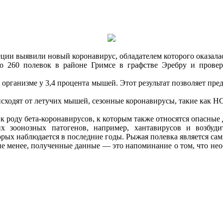
ии выявили новый коронавирус, обладателем которого оказалась
ло 260 полевок в районе Гримсе в графстве Эребру и пров
организме у 3,4 процента мышей. Этот результат позволяет пре
сходят от летучих мышей, сезонные коронавирусы, такие как H
 роду бета-коронавирусов, к которым также относятся опасные
их зоонозных патогенов, например, хантавирусов и возбу
рых наблюдается в последние годы. Рыжая полевка является са
м не менее, полученные данные — это напоминание о том, что 