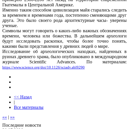
Гватемалы в Центральной Америке.
Именно таким способом цивилизация майя старались следить
за временем и временами года, постепенно сменяющими друг
друга. Это было своего рода архитектурные часы- уверены
ученые.
Символы могут говорить о каких-либо важных обозначениях
времени, человека или божества. В дальнейшем археологи
будут исследовать раскопки, чтобы более точно понять,
какими были представления у древних людей о мире.
Исследование об археологических находках, найденных в
руинах древнего храма, было опубликовано в международном
журнале Scientific Advances. По материалам:
https://www.science.org/doi/10.1126/sciadv.abl9290
<< Назад
|
Все материалы
««
|
»»
Последние новости