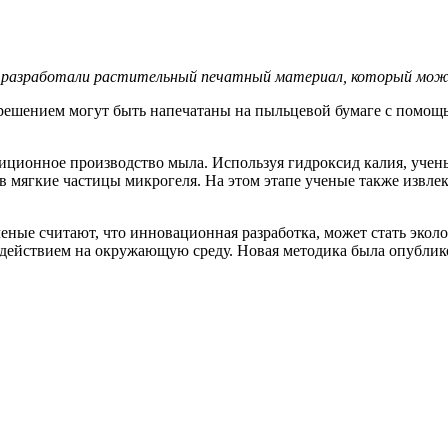
н разработали растительный печатный материал, который мож
решением могут быть напечатаны на пыльцевой бумаге с помощь
иционное производство мыла. Используя гидроксид калия, учен
в мягкие частицы микрогеля. На этом этапе ученые также извле
ченые считают, что инновационная разработка, может стать экол
действием на окружающую среду. Новая методика была опубликов