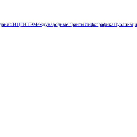
дания НЦГНТЭ
Международные гранты
Инфографика
Публикац