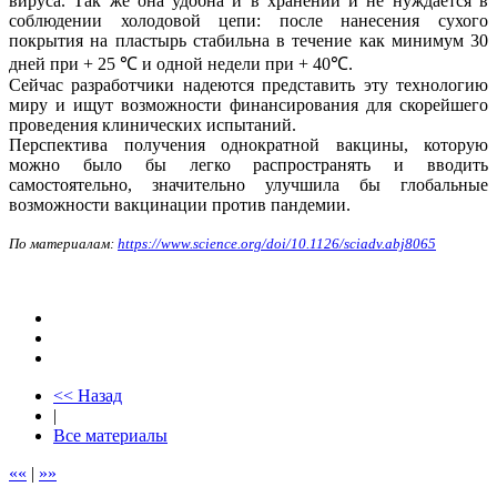
вируса. Так же она удобна и в хранении и не нуждается в
соблюдении холодовой цепи: после нанесения сухого
покрытия на пластырь стабильна в течение как минимум 30
дней при + 25 ℃ и одной недели при + 40℃.
Сейчас разработчики надеются представить эту технологию
миру и ищут возможности финансирования для скорейшего
проведения клинических испытаний.
Перспектива получения однократной вакцины, которую
можно было бы легко распространять и вводить
самостоятельно, значительно улучшила бы глобальные
возможности вакцинации против пандемии.
По материалам:
https://www.science.org/doi/10.1126/sciadv.abj8065
<< Назад
|
Все материалы
««
|
»»