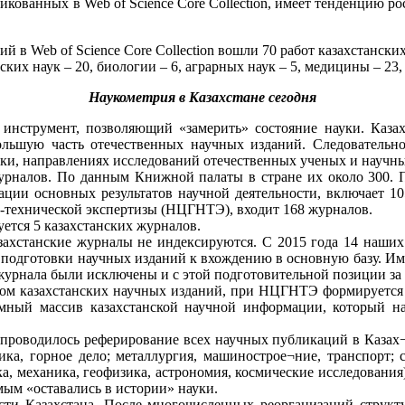
ованных в Web of Science Core Collection, имеет тенденцию роста
 в Web of Science Core Collection вошли 70 работ казахстанск
ких наук – 20, биологии – 6, аграрных наук – 5, медицины – 23,
Наукометрия в Казахстане сегодня
нструмент, позволяющий «замерить» состояние науки. Казах
ольшую часть отечественных научных изданий. Следовательн
уки, направлениях исследований отечественных ученых и научны
 журналов. По данным Книжной палаты в стране их около 300.
ации основных результатов научной деятельности, включает 10
-технической экспертизы (НЦГНТЭ), входит 168 журналов.
ется 5 казахстанских журналов.
казахстанские журналы не индексируются. С 2015 года 14 наши
ля подготовки научных изданий к вхождению в основную базу. Им
 журнала были исключены и с этой подготовительной позиции за
вом казахстанских научных изданий, при НЦГНТЭ формируется К
ромный массив казахстанской научной информации, который на
 проводилось реферирование всех научных публикаций в Казах¬
хника, горное дело; металлургия, машинострое¬ние, транспорт;
ка, механика, геофизика, астрономия, космические исследовани
мым «оставались в истории» науки.
ти Казахстана. После многочисленных реорганизаций структу