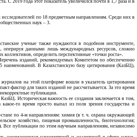
. С 2019 года этот показатель увеличился почти в 1,7 раза и в
их исследователей по 18 предметным направлениям. Среди них в
 общественных наук – 3.
станские ученые также нуждаются в подобном инструменте,
о, оперируя данными лишь международных ресурсов, сложно
х коллективов, определить перспективные «точки роста».
 Перечень изданий, рекомендуемых Комитетом по обеспечению
5 наименований. В Казахстанскую базу цитирования (КазБЦ),
х журналов на этой платформе вошли в указатель цитирования
пакт-фактор для таких изданий не рассчитывается. За это время
 некорректные публикации.
азБЦ. Историческая важность ее создания заключается в том,
 какое-то время просто выпал из поля зрения государства и
стане по 4-м направлениям: химия (в т. ч. охрана окружающей
 сельское хозяйство, пищевая промышленность, биотехнология;
я). Все публикации по этим научным направлениям, независимо
р, занимающихся наукометрией и аналитикой в сфере науки,