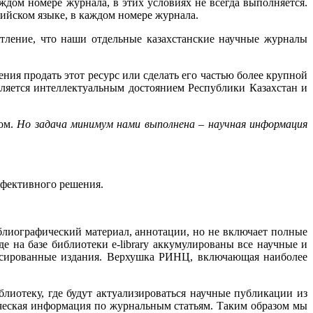
ждом номере журнала, в этих условиях не всегда выполняется.
глийском языке, в каждом номере журнала.
атление, что наши отдельные казахстанские научные журналы
я продать этот ресурс или сделать его частью более крупной
вляется интеллектуальным достоянием Республики Казахстан и
ом.
Но задача минимум нами выполнена – научная информация
ффективного решения.
блиографический материал, аннотации, но не включает полные
де на базе библиотеки e-library аккумулированы все научные и
ксированные издания. Верхушка РИНЦ, включающая наиболее
иотеку, где будут актуализироваться научные публикации из
ческая информация по журнальным статьям. Таким образом мы