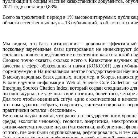
публикаций в общем массиве казахстанских документов, опублик
2021 году составил 0,83%.
Всего за трехлетний период в 1% высокоцитируемых публикаций
области естественных наук – 13 публикаций, в области техничес
Мы видим, что базы цитирования – довольно эффективный и
поскольку зарубежные базы цитирования не индексируют б
составить полное представление о состоянии казахстанской на
Сложно точно сказать, сколько всего в Казахстане научных
качества в сфере образования и науки (КОКСОН) для публик
формируемую в Национальном центре государственной научно
В международных базах данных, например, в Scopus, индексиру
В базе научной информации Web of Science Core Collection 
Emerging Sources Citation Index, который создан специально д
ни один журнал не улучшил свои позиции, более того, четыре
Для того чтобы оценивать ситуа¬цию с количеством и качест
что нам удалось собрать, сохранить, систематизировать ог
практически остался «бесхозным».
Ветераны науки помнят, что ранее на государственном уровне
среды; экология человека); геология, энергетика, электроте
физико-математические науки (математика, кибернетика, физи
от того, где они были опубликованы, реферировались, и тем са
Эти данные хранили информацию о всей научной деятельнос