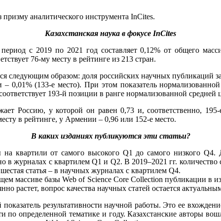
 призму аналитического инструмента InCites.
Казахстанская наука в фокусе InCites
 период с 2019 по 2021 год составляет 0,12% от общего масси
тствует 76-му месту в рейтинге из 213 стран.
ся следующим образом: доля российских научных публикаций за э
ии – 0,01% (133-е место). При этом показатель нормализованно
соответствует 193-й позиции в ранге нормализованной средней ц
ет Россию, у которой он равен 0,73 и, соответственно, 195-е
месту в рейтинге, у Армении – 0,96 или 152-е место.
В каких изданиях публикуются эти статьи?
ны на квартили от самого высокого Q1 до самого низкого Q4.
о в журналах с квартилем Q1 и Q2. В 2019–2021 гг. количество 
шестая статья – в научных журналах с квартилем Q4.
м массиве базы Web of Science Core Collection публикации в и
нно растет, вопрос качества научных статей остается актуальным
ный показатель результативности научной работы. Это ее вхожд
и по определенной тематике и году. Казахстанские авторы вош