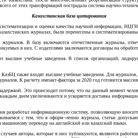
 всего от этих трансформаций пострадала система научно-техни
Казахстанская база цитирования
я, систематизации и оценки качества научной информации, НЦ
казахстанских журналах, были перенесены и систематизированы 
 журналов. В базу включаются отечественные журналы, от
икуемых в них. С издателями заключаются договоры на обработк
ют высшие учебные заведения. В список организаций, лидир
в КазБЦ также входят высшие учебные заведения. Для журналов, 
урналов. К расчету импакт-фактора за 2020 год готовится массив
задержкой. Это происходит потому, что на данный момент челов
с каждым днем увеличиваются и ускоряется доставка информац
я разработал информационную систему, позволяющую вносить н
лкиваемся с тем, что в оформ¬лении журнала, статьи допуска
ся машинному переводу на английский или казахский языки.
 случаев авторы, которые в них публикуются, являются работ