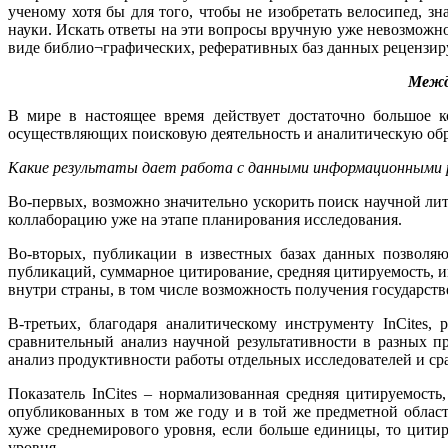
ученому хотя бы для того, чтобы не изобретать велосипед, з
науки. Искать ответы на эти вопросы вручную уже невозмож
виде библио¬графических, реферативных баз данных рецензир
Межд
В мире в настоящее время действует достаточно большое к
осуществляющих поисковую деятельность и аналитическую обра
Какие результаты дает работа с данными информационными 
Во-первых, возможно значительно ускорить поиск научной лит
коллаборацию уже на этапе планирования исследования.
Во-вторых, публикации в известных базах данных позволяют
публикаций, суммарное цитирование, средняя цитируемость, и
внутри страны, в том числе возможность получения государст
В-третьих, благодаря аналитическому инструменту InCites, 
сравнительный анализ научной результативности в разных п
анализ продуктивности работы отдельных исследователей и сра
Показатель InCites – нормализованная средняя цитируемост
опубликованных в том же году и в той же предметной област
хуже среднемирового уровня, если больше единицы, то цити
уровня.