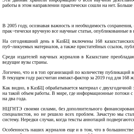
работы в этом направлении практически сошли на нет. Больше
В 2005 году, осознавая важность и необходимость сохранени
прак¬тически вручную все научные статьи, опубликованные в 
На сегодняшний день в КазБЦ включены 168 казахстанских
пуб¬ликуемых материалов, а также пристатейных ссылок, публ
Среди издателей научных журналов в Казахстане преоблада
ведущие вузы страны.
Логично, что и в топ организаций по количеству публикаций 
В текущем году рассчитан импакт-фактор за 2019 год для 168 ж
Как видно, в КазБЦ обрабатывается материал с двухгодичной 
на такой объем работы. В мире, где информационные потоки 
на два года.
НЦГНТЭ своими силами, без дополнительного финансировани
специалистов, но не решило всех проблем. Зачастую мы ста
систему. Нередки случаи, когда тексты аннотаций подвергают
Особенность наших журналов еще и в том, что в большинстве