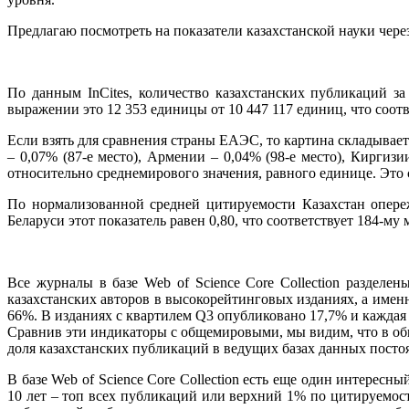
Предлагаю посмотреть на показатели казахстанской науки через
По данным InCites, количество казахстанских публикаций за
выражении это 12 353 единицы от 10 447 117 единиц, что соотве
Если взять для сравнения страны ЕАЭС, то картина складывает
– 0,07% (87-е место), Армении – 0,04% (98-е место), Киргиз
относительно среднемирового значения, равного единице. Это 
По нормализованной средней цитируемости Казахстан опережа
Беларуси этот показатель равен 0,80, что соответствует 184-му 
Все журналы в базе Web of Science Core Collection разделе
казахстанских авторов в высокорейтинговых изданиях, а именн
66%. В изданиях с квартилем Q3 опубликовано 17,7% и каждая 
Сравнив эти индикаторы с общемировыми, мы видим, что в обще
доля казахстанских публикаций в ведущих базах данных постоя
В базе Web of Science Core Collection есть еще один интерес
10 лет – топ всех публикаций или верхний 1% по цитируемост