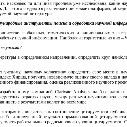
нать, насколько та или иная проблема уже исследована, какие
но. Для этого создаются различные поисковые платформы, объе
уемой научной литературы.
ународные инструменты поиска и обработки научной инфор
оличество глобальных, тематических и национальных элект¬
ботку научной информации. Наиболее авторитетные из них – Web
ресурсами?
ературы в определенном направлении, определить круг наиболе
 ученому, научному коллективу определить свое место в нау
ндекс Хирша, получить независимую оценку своего вклада в наук
венного финансирования, оценка реализованного научного проек
разработанному компанией Clarivate Analytics на базе данных
редметных отраслях науки, между разными научными коллекти
внивать с результатами коллег во всем мире.
ь, которая вычисляется как соотношение цитируемости публик
и. Если полученный результат нормализованной цитируемости 
руемость работы выше среднемирового уровня цитируемости. Со