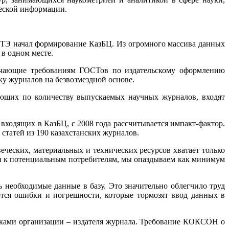
ческой информации.
ГНТЭ начал формирование КазБЦ. Из огромного массива данных
в одном месте.
вечающие требованиям ГОСТов по издательскому оформлению
у журналов на безвозмездной основе.
ующих по количеству выпускаемых научных журналов, входят
входящих в КазБЦ, с 2008 года рассчитывается импакт-фактор.
 статей из 190 казахстанских журналов.
еческих, материальных и технических ресурсов хватает только
ии к потенциальным потребителям, мы опаздываем как минимум
еобходимые данные в базу. Это значительно облегчило труд
ются ошибки и погрешности, которые тормозят ввод данных в
никами организации – издателя журнала. Требование КОКСОН о