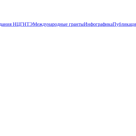
дания НЦГНТЭ
Международные гранты
Инфографика
Публикац