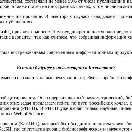
ательством, составляли не менее 50% от числа публикаций в ка
оров, а также статей на иностранных языках, в том числе на ан
заимное цитирование. В некоторых случаях складывается впеч
оих публикациях.
зБЦ проявляют многие. Нам неоднократно поступали предложени
акие варианты, так как считаем, что собранная информация я
 стала востребованным современным информационным продукт
Есть ли будущее у наукометрии в Казахстане?
румента осознается на высшем уровне и требует скорейшего и э
азой цитирования. Она содержит важный наукометрический, би
ния этих задач предлагаем пойти по пути российских коллег, г
итирования (РИНЦ). В РИНЦ уже входят только научные инде
анных Web of Science.
ирования (КазИНЦ), который бы объединил полнотекстовую библ
КазБЦ, где систематизирована библиографическая и наукометри