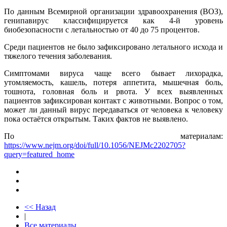
По данным Всемирной организации здравоохранения (ВОЗ),
генипавирус классифицируется как 4-й уровень
биобезопасности с летальностью от 40 до 75 процентов.
Среди пациентов не было зафиксировано летального исхода и
тяжелого течения заболевания.
Симптомами вируса чаще всего бывает лихорадка,
утомляемость, кашель, потеря аппетита, мышечная боль,
тошнота, головная боль и рвота. У всех выявленных
пациентов зафиксирован контакт с животными. Вопрос о том,
может ли данный вирус передаваться от человека к человеку
пока остаётся открытым. Таких фактов не выявлено.
По материалам:
https://www.nejm.org/doi/full/10.1056/NEJMc2202705?
query=featured_home
<< Назад
|
Все материалы