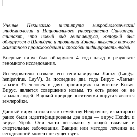
Ученые Пекинского института микробиологической
эпидемиологии и Национального университета Сингапура,
считают, что новый вид генипавируса, который был
обнаружен в Шаньдуне и провинции Хэнань, является вирусом
животного происхождения и способен инфицировать людей
Впервые вирус был обнаружен 4 года назад в результате
геномного исследования.
Исследователи назвали его генипавирусом Ланъя (Langya
henipavirus, LayV). За последние два года Вирус «Ланъя»
заразил 35 человек в двух провинциях на востоке Китая.
Вирус, является совершенно новым, то есть ранее он не
заражал людей. В дикой природе носителями вируса являются
землеройки.
Данный вирус относится к семейству Henipavirus, из которого
ранее были идентифицированы два вида — вирус Hendra и
вирус Nipah. Они часто вызывают у людей тяжелые и
смертельные заболевания. Вакцин или методов лечения на
сегодняшний момент не существует.