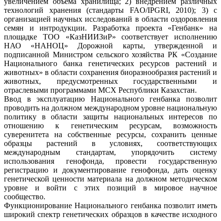
увеличением объема хранилища; 2) внедрением различных
технологий хранения (стандарты FAO/IPGRI, 2010); 3) с
организацией научных исследований в области оздоровления
семян и интродукции. Разработка проекта «Генбанк» на
площадке ТОО «КазНИИЗиР» соответствует исполнению
НАО «НАНОЦ» Дорожной карты, утвержденной и
подписанной Министром сельского хозяйства РК «Создание
Национального банка генетических ресурсов растений и
животных» в области сохранения биоразнообразия растений и
животных, предусмотренных государственными и
отраслевыми программами МСХ Республики Казахстан.
Ввод в эксплуатацию Национального генбанка позволит
проводить на должном международном уровне национальную
политику в области защиты национальных интересов по
отношению к генетическим ресурсам, возможность
суверенитета на собственные ресурсы, сохранить ценные
образцы растений в условиях, соответствующих
международным стандартам, упорядочить систему
использования генофонда, провести государственную
регистрацию и документирование генофонда, дать оценку
генетической ценности материала на должном методическом
уровне и войти с этих позиций в мировое научное
сообщество.
Функционирование Национального генбанка позволит иметь
широкий спектр генетических образцов в качестве исходного