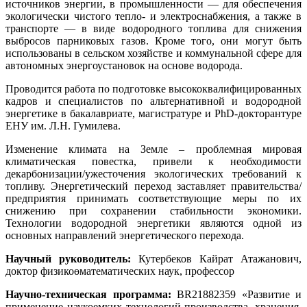
источников энергии, в промышленности — для обеспечения
экологически чистого тепло- и электроснабжения, а также в
транспорте — в виде водородного топлива для снижения
выбросов парниковых газов. Кроме того, они могут быть
использованы в сельском хозяйстве и коммунальной сфере для
автономных энергоустановок на основе водорода.
Проводится работа по подготовке высококвалифицированных
кадров и специалистов по альтернативной и водородной
энергетике в бакалавриате, магистратуре и PhD-докторантуре
ЕНУ им. Л.Н. Гумилева.
Изменение климата на Земле – проблемная мировая
климатическая повестка, привели к необходимости
декарбонизации/ужесточения экологических требований к
топливу. Энергетический переход заставляет правительства/
предприятия принимать соответствующие меры по их
снижению при сохранении стабильности экономики.
Технологии водородной энергетики являются одной из
основных направлений энергетического перехода.
Научный руководитель:
Кутербеков Кайрат Атажанович,
доктор физикоөматематических наук, профессор
Научно-техническая программа:
BR21882359 «Развитие и
применение наукоемких технологий производства, хранения,