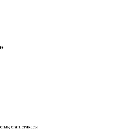
»
стың статистикасы