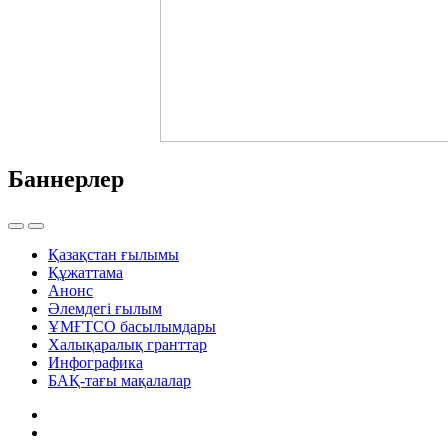
Баннерлер
Қазақстан ғылымы
Құжаттама
Анонс
Әлемдегі ғылым
ҰМҒТСО басылымдары
Халықаралық гранттар
Инфографика
БАҚ-тағы мақалалар