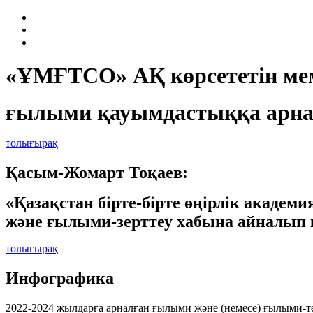
«ҰМҒТСО» АҚ көрсететін мем
ғылыми қауымдастыққа арна
толығырақ
Қасым-Жомарт Тоқаев:
«Қазақстан бірте-бірте өңірлік академ
және ғылыми-зерттеу хабына айналып 
толығырақ
Инфографика
2022-2024 жылдарға арналған ғылыми және (немесе) ғылыми-