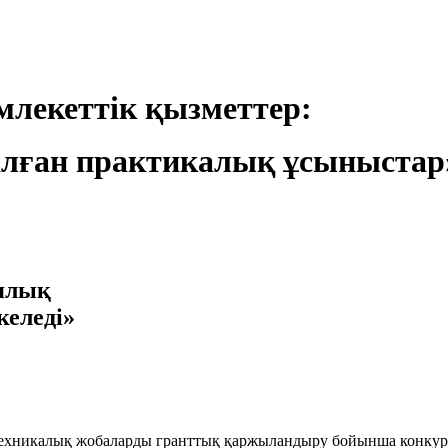
лекеттік қызметтер:
лған практикалық ұсыныстар
иялық
келеді»
техникалық жобаларды гранттық қаржыландыру бойынша конкур