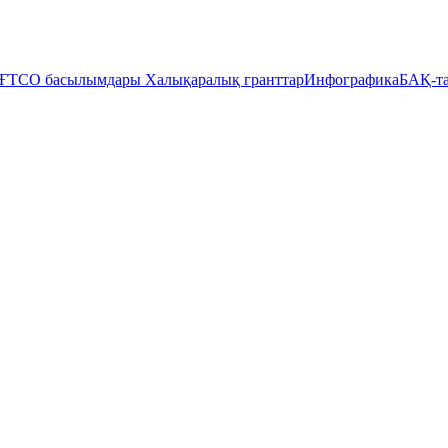
ҒТСО басылымдары
Халықаралық гранттар
Инфографика
БАҚ-та