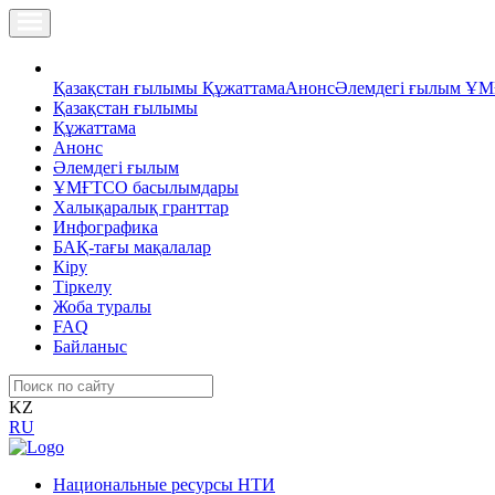
Қазақстан ғылымы
Құжаттама
Анонс
Әлемдегі ғылым
ҰМ
Қазақстан ғылымы
Құжаттама
Анонс
Әлемдегі ғылым
ҰМҒТСО басылымдары
Халықаралық гранттар
Инфографика
БАҚ-тағы мақалалар
Кіру
Тіркелу
Жоба туралы
FAQ
Байланыс
KZ
RU
Национальные ресурсы НТИ