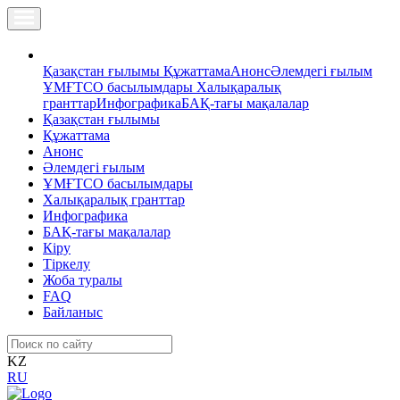
Қазақстан ғылымы
Құжаттама
Анонс
Әлемдегі ғылым
ҰМҒТСО басылымдары
Халықаралық
гранттар
Инфографика
БАҚ-тағы мақалалар
Қазақстан ғылымы
Құжаттама
Анонс
Әлемдегі ғылым
ҰМҒТСО басылымдары
Халықаралық гранттар
Инфографика
БАҚ-тағы мақалалар
Кіру
Тіркелу
Жоба туралы
FAQ
Байланыс
KZ
RU