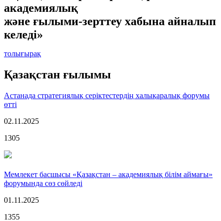
академиялық
және ғылыми-зерттеу хабына айналып
келеді»
толығырақ
Қазақстан ғылымы
Астанада стратегиялық серіктестердің халықаралық форумы
өтті
02.11.2025
1305
Мемлекет басшысы «Қазақстан – академиялық білім аймағы»
форумында сөз сөйледі
01.11.2025
1355