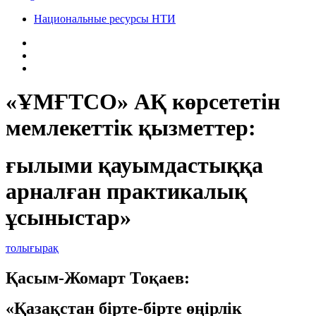
Национальные ресурсы НТИ
«ҰМҒТСО» АҚ көрсететін
мемлекеттік қызметтер:
ғылыми қауымдастыққа
арналған практикалық
ұсыныстар»
толығырақ
Қасым-Жомарт Тоқаев:
«Қазақстан бірте-бірте өңірлік