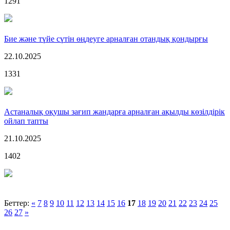
1291
Бие және түйе сүтін өңдеуге арналған отандық қондырғы
22.10.2025
1331
Астаналық оқушы зағип жандарға арналған ақылды көзілдірік
ойлап тапты
21.10.2025
1402
Беттер:
«
7
8
9
10
11
12
13
14
15
16
17
18
19
20
21
22
23
24
25
26
27
»