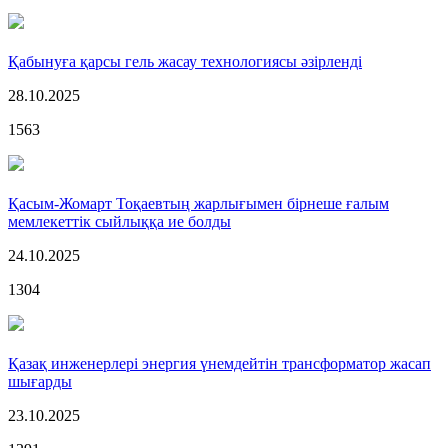
Қабынуға қарсы гель жасау технологиясы әзірленді
28.10.2025
1563
Қасым-Жомарт Тоқаевтың жарлығымен бірнеше ғалым
мемлекеттік сыйлыққа ие болды
24.10.2025
1304
Қазақ инженерлері энергия үнемдейтін трансформатор жасап
шығарды
23.10.2025