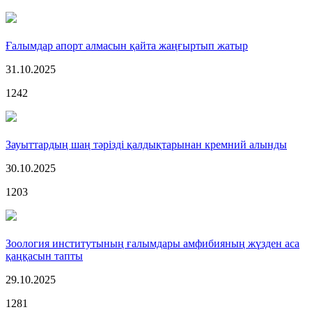
Ғалымдар апорт алмасын қайта жаңғыртып жатыр
31.10.2025
1242
Зауыттардың шаң тәрізді қалдықтарынан кремний алынды
30.10.2025
1203
Зоология институтының ғалымдары амфибияның жүзден аса
қаңқасын тапты
29.10.2025
1281