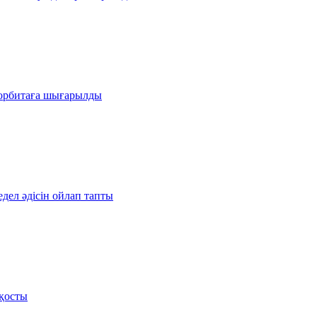
 орбитаға шығарылды
дел әдісін ойлап тапты
 қосты