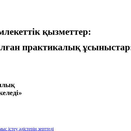
лекеттік қызметтер:
лған практикалық ұсыныстар
иялық
келеді»
с істеу әдістерін зерттеді