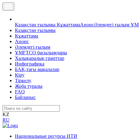
Қазақстан ғылымы
Құжаттама
Анонс
Әлемдегі ғылым
ҰМ
Қазақстан ғылымы
Құжаттама
Анонс
Әлемдегі ғылым
ҰМҒТСО басылымдары
Халықаралық гранттар
Инфографика
БАҚ-тағы мақалалар
Кіру
Тіркелу
Жоба туралы
FAQ
Байланыс
KZ
RU
Национальные ресурсы НТИ