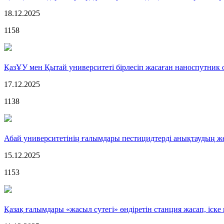
18.12.2025
1158
ҚазҰУ мен Қытай университеті бірлесіп жасаған наноспутник
17.12.2025
1138
Абай университетінің ғалымдары пестицидтерді анықтаудың же
15.12.2025
1153
Қазақ ғалымдары «жасыл сутегі» өндіретін станция жасап, іске