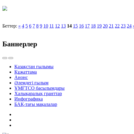
Беттер:
«
4
5
6
7
8
9
10
11
12
13
14
15
16
17
18
19
20
21
22
23
24
Баннерлер
Қазақстан ғылымы
Құжаттама
Анонс
Әлемдегі ғылым
ҰМҒТСО басылымдары
Халықаралық гранттар
Инфографика
БАҚ-тағы мақалалар