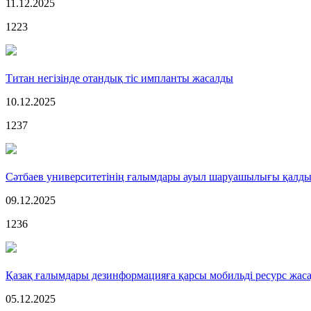
11.12.2025
1223
Титан негізінде отандық тіс импланты жасалды
10.12.2025
1237
Сәтбаев университетінің ғалымдары ауыл шаруашылығы қалды
09.12.2025
1236
Қазақ ғалымдары дезинформацияға қарсы мобильді ресурс жас
05.12.2025