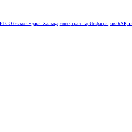
ҒТСО басылымдары
Халықаралық гранттар
Инфографика
БАҚ-та