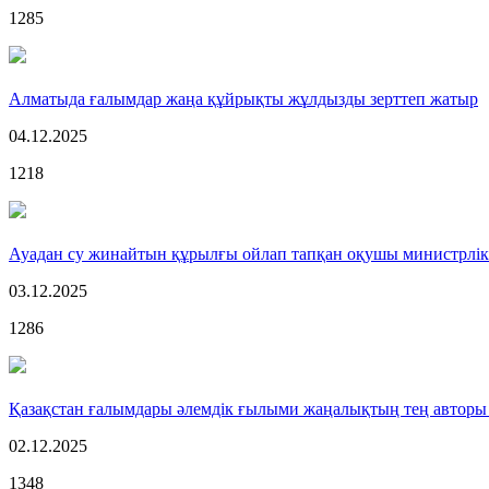
1285
Алматыда ғалымдар жаңа құйрықты жұлдызды зерттеп жатыр
04.12.2025
1218
Ауадан су жинайтын құрылғы ойлап тапқан оқушы министрлік
03.12.2025
1286
Қазақстан ғалымдары әлемдік ғылыми жаңалықтың тең авторы
02.12.2025
1348