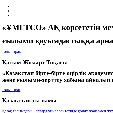
«ҰМҒТСО» АҚ көрсететін мем
ғылыми қауымдастыққа арна
толығырақ
Қасым-Жомарт Тоқаев:
«Қазақстан бірте-бірте өңірлік академ
және ғылыми-зерттеу хабына айналып 
толығырақ
Қазақстан ғылымы
Қазақ ғалымдары Гарвард университетінде қолжазбалармен жұмы