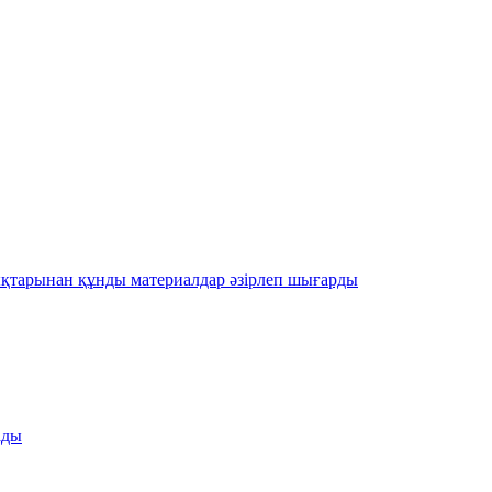
қтарынан құнды материалдар әзірлеп шығарды
ады