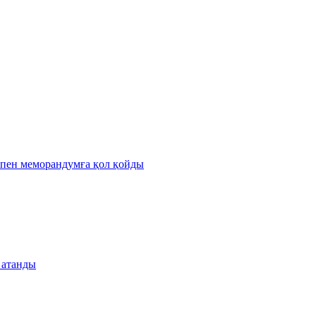
пен меморандумға қол қойды
 атанды