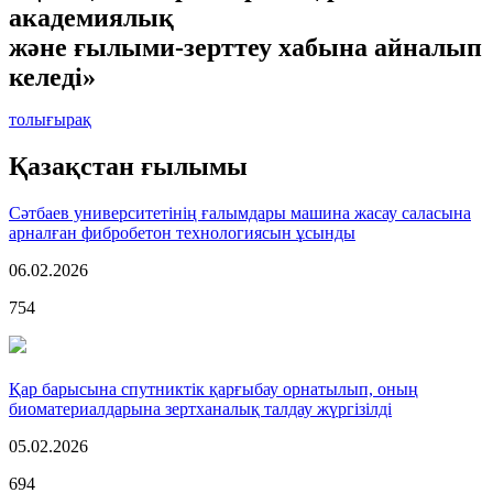
академиялық
және ғылыми-зерттеу хабына айналып
келеді»
толығырақ
Қазақстан ғылымы
Сәтбаев университетінің ғалымдары машина жасау саласына
арналған фибробетон технологиясын ұсынды
06.02.2026
754
Қар барысына спутниктік қарғыбау орнатылып, оның
биоматериалдарына зертханалық талдау жүргізілді
05.02.2026
694