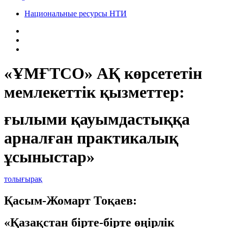
Национальные ресурсы НТИ
«ҰМҒТСО» АҚ көрсететін
мемлекеттік қызметтер:
ғылыми қауымдастыққа
арналған практикалық
ұсыныстар»
толығырақ
Қасым-Жомарт Тоқаев:
«Қазақстан бірте-бірте өңірлік