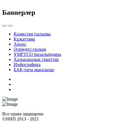
Баннерлер
Қазақстан ғылымы
Құжаттама
Анонс
Әлемдегі ғылым
ҰМҒТСО басылымдары
Халықаралық гранттар
Инфографика
БАҚ-тағы мақалалар
Все права защищены
©ННП 2013 - 2021