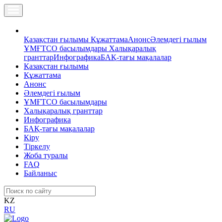
Қазақстан ғылымы
Құжаттама
Анонс
Әлемдегі ғылым
ҰМҒТСО басылымдары
Халықаралық
гранттар
Инфографика
БАҚ-тағы мақалалар
Қазақстан ғылымы
Құжаттама
Анонс
Әлемдегі ғылым
ҰМҒТСО басылымдары
Халықаралық гранттар
Инфографика
БАҚ-тағы мақалалар
Кіру
Тіркелу
Жоба туралы
FAQ
Байланыс
KZ
RU