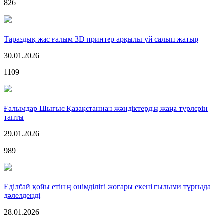
826
Тараздық жас ғалым 3D принтер арқылы үй салып жатыр
30.01.2026
1109
Ғалымдар Шығыс Қазақстаннан жәндіктердің жаңа түрлерін
тапты
29.01.2026
989
Еділбай қойы етінің өнімділігі жоғары екені ғылыми тұрғыда
дәлелденді
28.01.2026