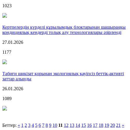
1023
Кертпелердің күрделі құрылымдық блоктарынан шашыраңқы
кондициялық кендерді толық алу технологиялары әзірленді
27.01.2026
1177
Табиғи шикізат қорынан экологиялық қауіпсіз беттік-активті
заттар алынды
26.01.2026
1089
Беттер:
«
1
2
3
4
5
6
7
8
9
10
11
12
13
14
15
16
17
18
19
20
21
»