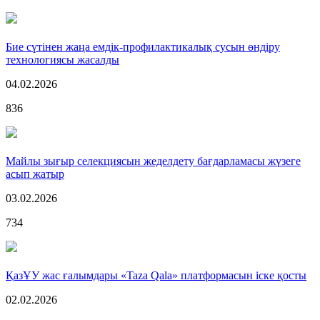
Бие сүтінен жаңа емдік-профилактикалық сусын өндіру
технологиясы жасалды
04.02.2026
836
Майлы зығыр селекциясын жеделдету бағдарламасы жүзеге
асып жатыр
03.02.2026
734
ҚазҰУ жас ғалымдары «Taza Qala» платформасын іске қосты
02.02.2026