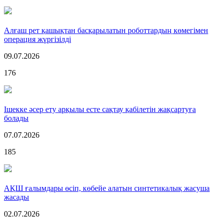
Алғаш рет қашықтан басқарылатын роботтардың көмегімен
операция жүргізілді
09.07.2026
176
Ішекке әсер ету арқылы есте сақтау қабілетін жақсартуға
болады
07.07.2026
185
АҚШ ғалымдары өсіп, көбейе алатын синтетикалық жасуша
жасады
02.07.2026