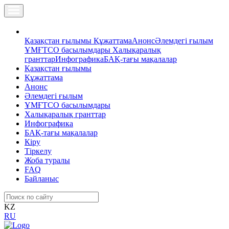
Қазақстан ғылымы
Құжаттама
Анонс
Әлемдегі ғылым
ҰМҒТСО басылымдары
Халықаралық
гранттар
Инфографика
БАҚ-тағы мақалалар
Қазақстан ғылымы
Құжаттама
Анонс
Әлемдегі ғылым
ҰМҒТСО басылымдары
Халықаралық гранттар
Инфографика
БАҚ-тағы мақалалар
Кіру
Тіркелу
Жоба туралы
FAQ
Байланыс
KZ
RU