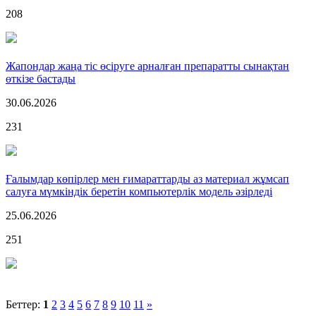
208
Жапондар жаңа тіс өсіруге арналған препаратты сынақтан
өткізе бастады
30.06.2026
231
Ғалымдар көпірлер мен ғимараттарды аз материал жұмсап
салуға мүмкіндік беретін компьютерлік модель әзірледі
25.06.2026
251
Беттер:
1
2
3
4
5
6
7
8
9
10
11
»