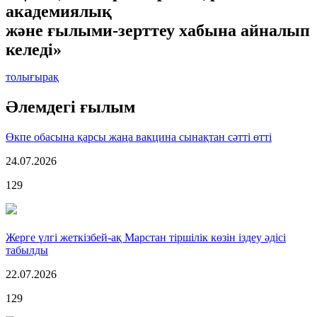
академиялық
және ғылыми-зерттеу хабына айналып
келеді»
толығырақ
Әлемдегі ғылым
Өкпе обасына қарсы жаңа вакцина сынақтан сәтті өтті
24.07.2026
129
Жерге үлгі жеткізбей-ақ Марстан тіршілік көзін іздеу әдісі
табылды
22.07.2026
129