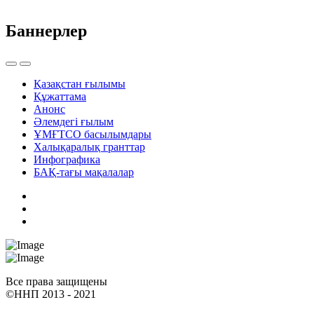
Баннерлер
Қазақстан ғылымы
Құжаттама
Анонс
Әлемдегі ғылым
ҰМҒТСО басылымдары
Халықаралық гранттар
Инфографика
БАҚ-тағы мақалалар
Все права защищены
©ННП 2013 - 2021