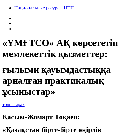
Национальные ресурсы НТИ
«ҰМҒТСО» АҚ көрсететін
мемлекеттік қызметтер:
ғылыми қауымдастыққа
арналған практикалық
ұсыныстар»
толығырақ
Қасым-Жомарт Тоқаев:
«Қазақстан бірте-бірте өңірлік