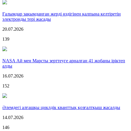
Ғалымдар зақымданған жерді өздігінен қалпына келтіретін
электронды тері жасады
20.07.2026
139
NASA Ай мен Марсты зерттеуге арналған 41 жобаны іріктеп
алды
16.07.2026
152
Әлемдегі алғашқы циклдік кванттық қозғалтқыш жасалды
14.07.2026
146