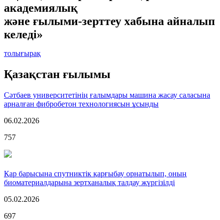
академиялық
және ғылыми-зерттеу хабына айналып
келеді»
толығырақ
Қазақстан ғылымы
Сәтбаев университетінің ғалымдары машина жасау саласына
арналған фибробетон технологиясын ұсынды
06.02.2026
757
Қар барысына спутниктік қарғыбау орнатылып, оның
биоматериалдарына зертханалық талдау жүргізілді
05.02.2026
697