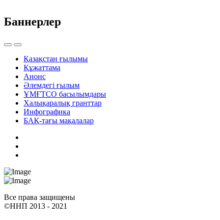
Баннерлер
Қазақстан ғылымы
Құжаттама
Анонс
Әлемдегі ғылым
ҰМҒТСО басылымдары
Халықаралық гранттар
Инфографика
БАҚ-тағы мақалалар
Все права защищены
©ННП 2013 - 2021