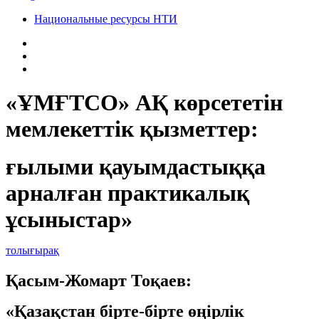
Национальные ресурсы НТИ
«ҰМҒТСО» АҚ көрсететін
мемлекеттік қызметтер:
ғылыми қауымдастыққа
арналған практикалық
ұсыныстар»
толығырақ
Қасым-Жомарт Тоқаев:
«Қазақстан бірте-бірте өңірлік