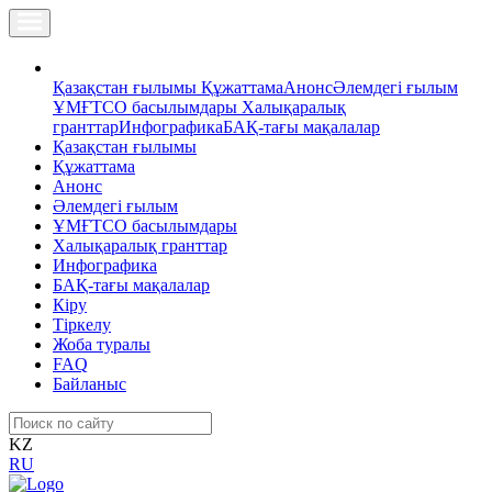
Қазақстан ғылымы
Құжаттама
Анонс
Әлемдегі ғылым
ҰМҒТСО басылымдары
Халықаралық
гранттар
Инфографика
БАҚ-тағы мақалалар
Қазақстан ғылымы
Құжаттама
Анонс
Әлемдегі ғылым
ҰМҒТСО басылымдары
Халықаралық гранттар
Инфографика
БАҚ-тағы мақалалар
Кіру
Тіркелу
Жоба туралы
FAQ
Байланыс
KZ
RU