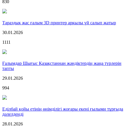
830
Тараздық жас ғалым 3D принтер арқылы үй салып жатыр
30.01.2026
1111
Ғалымдар Шығыс Қазақстаннан жәндіктердің жаңа түрлерін
тапты
29.01.2026
994
Еділбай қойы етінің өнімділігі жоғары екені ғылыми тұрғыда
дәлелденді
28.01.2026