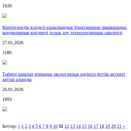
1026
Кертпелердің күрделі құрылымдық блоктарынан шашыраңқы
кондициялық кендерді толық алу технологиялары әзірленді
27.01.2026
1180
Табиғи шикізат қорынан экологиялық қауіпсіз беттік-активті
заттар алынды
26.01.2026
1093
Беттер:
«
1
2
3
4
5
6
7
8
9
10
11
12
13
14
15
16
17
18
19
20
21
»