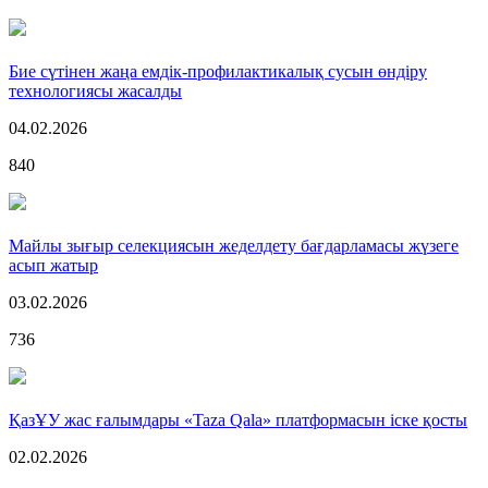
Бие сүтінен жаңа емдік-профилактикалық сусын өндіру
технологиясы жасалды
04.02.2026
840
Майлы зығыр селекциясын жеделдету бағдарламасы жүзеге
асып жатыр
03.02.2026
736
ҚазҰУ жас ғалымдары «Taza Qala» платформасын іске қосты
02.02.2026