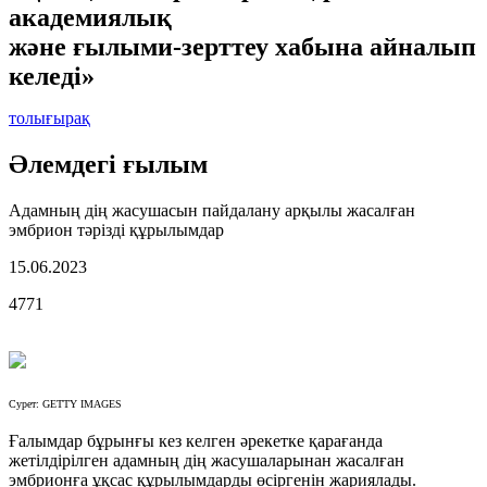
академиялық
және ғылыми-зерттеу хабына айналып
келеді»
толығырақ
Әлемдегі ғылым
Адамның дің жасушасын пайдалану арқылы жасалған
эмбрион тәрізді құрылымдар
15.06.2023
4771
Сурет: GETTY IMAGES
Ғалымдар бұрынғы кез келген әрекетке қарағанда
жетілдірілген адамның дің жасушаларынан жасалған
эмбрионға ұқсас құрылымдарды өсіргенін жариялады.