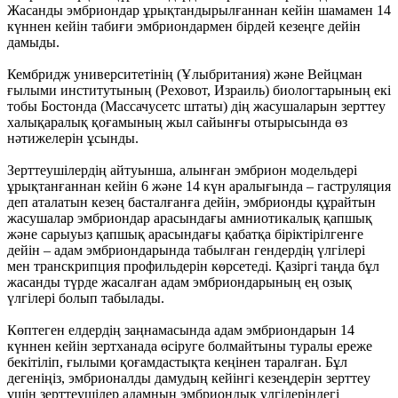
Жасанды эмбриондар ұрықтандырылғаннан кейін шамамен 14
күннен кейін табиғи эмбриондармен бірдей кезеңге дейін
дамыды.
Кембридж университетінің (Ұлыбритания) және Вейцман
ғылыми институтының (Реховот, Израиль) биологтарының екі
тобы Бостонда (Массачусетс штаты) дің жасушаларын зерттеу
халықаралық қоғамының жыл сайынғы отырысында өз
нәтижелерін ұсынды.
Зерттеушілердің айтуынша, алынған эмбрион модельдері
ұрықтанғаннан кейін 6 және 14 күн аралығында – гаструляция
деп аталатын кезең басталғанға дейін, эмбрионды құрайтын
жасушалар эмбриондар арасындағы амниотикалық қапшық
және сарыуыз қапшық арасындағы қабатқа біріктірілгенге
дейін – адам эмбриондарында табылған гендердің үлгілері
мен транскрипция профильдерін көрсетеді. Қазіргі таңда бұл
жасанды түрде жасалған адам эмбриондарының ең озық
үлгілері болып табылады.
Көптеген елдердің заңнамасында адам эмбриондарын 14
күннен кейін зертханада өсіруге болмайтыны туралы ереже
бекітіліп, ғылыми қоғамдастықта кеңінен таралған. Бұл
дегеніңіз, эмбрионалды дамудың кейінгі кезеңдерін зерттеу
үшін зерттеушілер адамның эмбриондық үлгілеріндегі