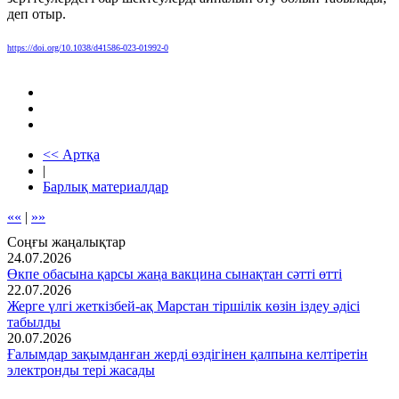
деп отыр.
https://doi.org/10.1038/d41586-023-01992-0
<< Артқа
|
Барлық материалдар
««
|
»»
Соңғы жаңалықтар
24.07.2026
Өкпе обасына қарсы жаңа вакцина сынақтан сәтті өтті
22.07.2026
Жерге үлгі жеткізбей-ақ Марстан тіршілік көзін іздеу әдісі
табылды
20.07.2026
Ғалымдар зақымданған жерді өздігінен қалпына келтіретін
электронды тері жасады