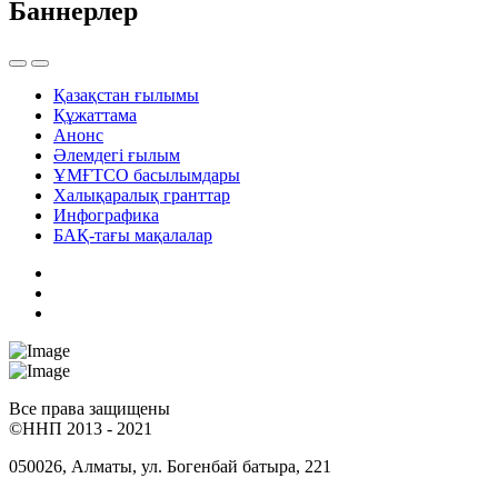
Баннерлер
Қазақстан ғылымы
Құжаттама
Анонс
Әлемдегі ғылым
ҰМҒТСО басылымдары
Халықаралық гранттар
Инфографика
БАҚ-тағы мақалалар
Все права защищены
©ННП 2013 - 2021
050026, Алматы, ул. Богенбай батыра, 221