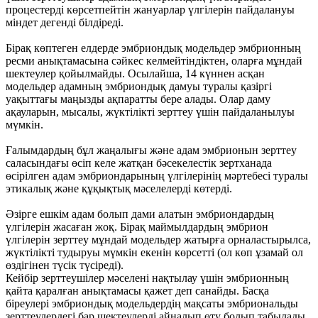
процестерді көрсетпейтін жануарлар үлгілерін пайдалануы
міндет дегенді білдіреді.
Бірақ көптеген елдерде эмбриондық модельдер эмбрионның
ресми анықтамасына сәйкес келмейтіндіктен, оларға мұндай
шектеулер қойылмайды. Осылайша, 14 күннен асқан
модельдер адамның эмбриондық дамуы туралы қазіргі
уақыттағы маңызды ақпаратты бере алады. Олар даму
ақауларын, мысалы, жүктілікті зерттеу үшін пайдаланылуы
мүмкін.
Ғалымдардың бұл жаңалығы және адам эмбрионын зерттеу
саласындағы өсіп келе жатқан бәсекелестік зертханада
өсірілген адам эмбриондарының үлгілерінің мәртебесі туралы
этикалық және құқықтық мәселелерді көтерді.
Әзірге ешкім адам болып дами алатын эмбриондардың
үлгілерін жасаған жоқ. Бірақ маймылдардың эмбрион
үлгілерін зерттеу мұндай модельдер жатырға орналастырылса,
жүктілікті тудыруы мүмкін екенін көрсетті (ол көп ұзамай ол
өздігінен түсік түсіреді).
Кейбір зерттеушілер мәселені нақтылау үшін эмбрионның
қайта қаралған анықтамасы қажет деп санайды. Басқа
біреулері эмбриондық модельдердің мақсаты эмбриональды
зерттеулердегі бар шектеулерді айналып өту болып табылады,