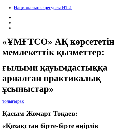
Национальные ресурсы НТИ
«ҰМҒТСО» АҚ көрсететін
мемлекеттік қызметтер:
ғылыми қауымдастыққа
арналған практикалық
ұсыныстар»
толығырақ
Қасым-Жомарт Тоқаев:
«Қазақстан бірте-бірте өңірлік