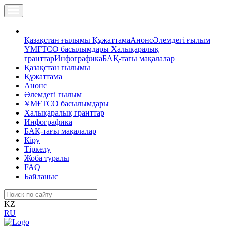
Қазақстан ғылымы
Құжаттама
Анонс
Әлемдегі ғылым
ҰМҒТСО басылымдары
Халықаралық
гранттар
Инфографика
БАҚ-тағы мақалалар
Қазақстан ғылымы
Құжаттама
Анонс
Әлемдегі ғылым
ҰМҒТСО басылымдары
Халықаралық гранттар
Инфографика
БАҚ-тағы мақалалар
Кіру
Тіркелу
Жоба туралы
FAQ
Байланыс
KZ
RU