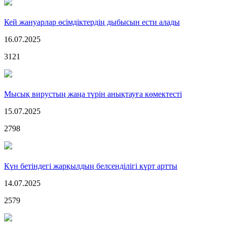
Кей жануарлар өсімдіктердің дыбысын ести алады
16.07.2025
3121
Мысық вирустың жаңа түрін анықтауға көмектесті
15.07.2025
2798
Күн бетіндегі жарқылдың белсенділігі күрт артты
14.07.2025
2579