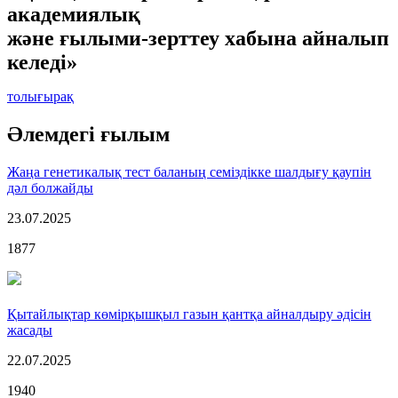
академиялық
және ғылыми-зерттеу хабына айналып
келеді»
толығырақ
Әлемдегі ғылым
Жаңа генетикалық тест баланың семіздікке шалдығу қаупін
дәл болжайды
23.07.2025
1877
Қытайлықтар көмірқышқыл газын қантқа айналдыру әдісін
жасады
22.07.2025
1940