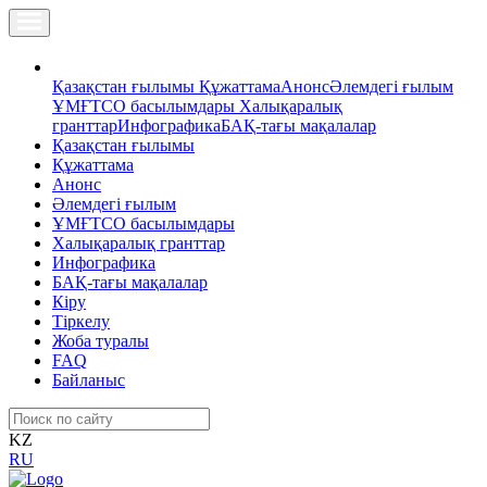
Қазақстан ғылымы
Құжаттама
Анонс
Әлемдегі ғылым
ҰМҒТСО басылымдары
Халықаралық
гранттар
Инфографика
БАҚ-тағы мақалалар
Қазақстан ғылымы
Құжаттама
Анонс
Әлемдегі ғылым
ҰМҒТСО басылымдары
Халықаралық гранттар
Инфографика
БАҚ-тағы мақалалар
Кіру
Тіркелу
Жоба туралы
FAQ
Байланыс
KZ
RU