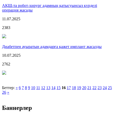
АҚШ-та робот-хирург адамның қатысуынсыз күрделі
операция жасады
11.07.2025
2383
Диабетпен ауыратын адамдарға қажет имплант жасалды
10.07.2025
2762
Беттер:
«
6
7
8
9
10
11
12
13
14
15
16
17
18
19
20
21
22
23
24
25
26
»
Баннерлер