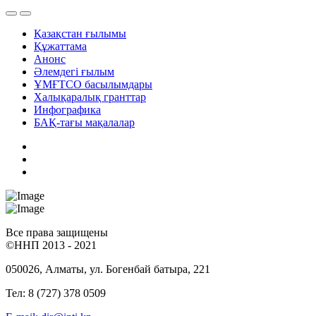
Қазақстан ғылымы
Құжаттама
Анонс
Әлемдегі ғылым
ҰМҒТСО басылымдары
Халықаралық гранттар
Инфографика
БАҚ-тағы мақалалар
Все права защищены
©ННП 2013 - 2021
050026, Алматы, ул. Богенбай батыра, 221
Тел: 8 (727) 378 0509