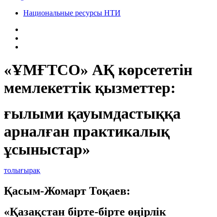
Национальные ресурсы НТИ
«ҰМҒТСО» АҚ көрсететін
мемлекеттік қызметтер:
ғылыми қауымдастыққа
арналған практикалық
ұсыныстар»
толығырақ
Қасым-Жомарт Тоқаев:
«Қазақстан бірте-бірте өңірлік