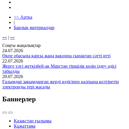
<< Артқа
|
Барлық материалдар
««
|
»»
Соңғы жаңалықтар
24.07.2026
Өкпе обасына қарсы жаңа вакцина сынақтан сәтті өтті
22.07.2026
Жерге үлгі жеткізбей-ақ Марстан тіршілік көзін іздеу әдісі
табылды
20.07.2026
Ғалымдар зақымданған жерді өздігінен қалпына келтіретін
электронды тері жасады
Баннерлер
Қазақстан ғылымы
Құжаттама