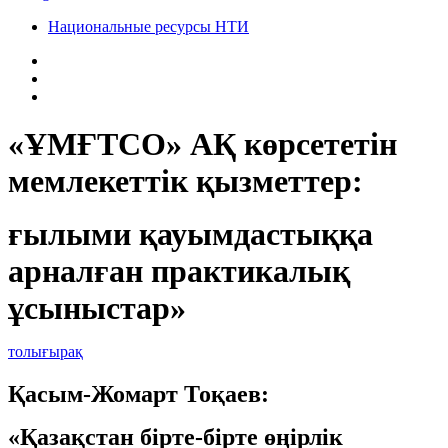
Национальные ресурсы НТИ
«ҰМҒТСО» АҚ көрсететін
мемлекеттік қызметтер:
ғылыми қауымдастыққа
арналған практикалық
ұсыныстар»
толығырақ
Қасым-Жомарт Тоқаев:
«Қазақстан бірте-бірте өңірлік