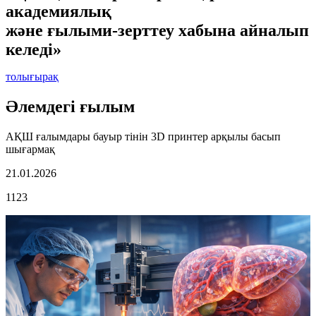
академиялық
және ғылыми-зерттеу хабына айналып
келеді»
толығырақ
Әлемдегі ғылым
АҚШ ғалымдары бауыр тінін 3D принтер арқылы басып
шығармақ
21.01.2026
1123