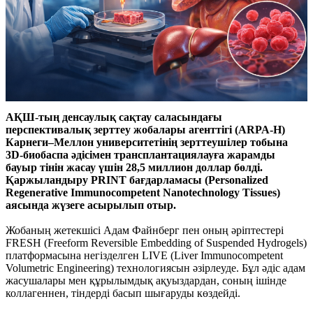
АҚШ-тың денсаулық сақтау саласындағы
перспективалық зерттеу жобалары агенттігі (ARPA-H)
Карнеги–Меллон университетінің зерттеушілер тобына
3D-биобаспа әдісімен трансплантациялауға жарамды
бауыр тінін жасау үшін 28,5 миллион доллар бөлді.
Қаржыландыру PRINT бағдарламасы (Personalized
Regenerative Immunocompetent Nanotechnology Tissues)
аясында жүзеге асырылып отыр.
Жобаның жетекшісі Адам Файнберг пен оның әріптестері
FRESH (Freeform Reversible Embedding of Suspended Hydrogels)
платформасына негізделген LIVE (Liver Immunocompetent
Volumetric Engineering) технологиясын әзірлеуде. Бұл әдіс адам
жасушалары мен құрылымдық ақуыздардан, соның ішінде
коллагеннен, тіндерді басып шығаруды көздейді.