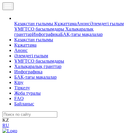
Қазақстан ғылымы
Құжаттама
Анонс
Әлемдегі ғылым
ҰМҒТСО басылымдары
Халықаралық
гранттар
Инфографика
БАҚ-тағы мақалалар
Қазақстан ғылымы
Құжаттама
Анонс
Әлемдегі ғылым
ҰМҒТСО басылымдары
Халықаралық гранттар
Инфографика
БАҚ-тағы мақалалар
Кіру
Тіркелу
Жоба туралы
FAQ
Байланыс
KZ
RU