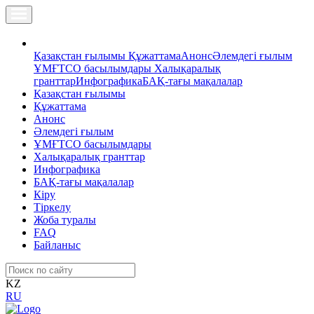
Қазақстан ғылымы
Құжаттама
Анонс
Әлемдегі ғылым
ҰМҒТСО басылымдары
Халықаралық
гранттар
Инфографика
БАҚ-тағы мақалалар
Қазақстан ғылымы
Құжаттама
Анонс
Әлемдегі ғылым
ҰМҒТСО басылымдары
Халықаралық гранттар
Инфографика
БАҚ-тағы мақалалар
Кіру
Тіркелу
Жоба туралы
FAQ
Байланыс
KZ
RU