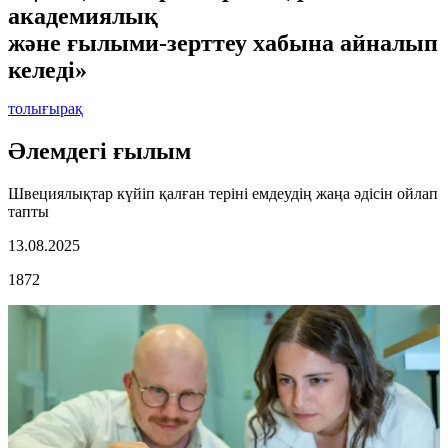
академиялық
және ғылыми-зерттеу хабына айналып
келеді»
толығырақ
Әлемдегі ғылым
Швециялықтар күйіп қалған теріні емдеудің жаңа әдісін ойлап
тапты
13.08.2025
1872