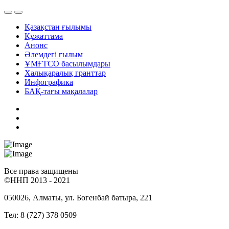
Қазақстан ғылымы
Құжаттама
Анонс
Әлемдегі ғылым
ҰМҒТСО басылымдары
Халықаралық гранттар
Инфографика
БАҚ-тағы мақалалар
Все права защищены
©ННП 2013 - 2021
050026, Алматы, ул. Богенбай батыра, 221
Тел: 8 (727) 378 0509