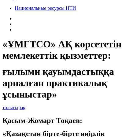
Национальные ресурсы НТИ
«ҰМҒТСО» АҚ көрсететін
мемлекеттік қызметтер:
ғылыми қауымдастыққа
арналған практикалық
ұсыныстар»
толығырақ
Қасым-Жомарт Тоқаев:
«Қазақстан бірте-бірте өңірлік