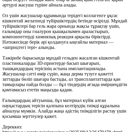
әртүрлі жасуша түріне айнала алады.
Ол үшін жасушалар құрамында терідегі коллагенге ұқсас
кішкентай желатинді түйіршіктердің бетінде өсірілді. Мұндай
түйіршіктері бар гель жара орнында жақсы тұрақтау үшін,
ғалымдар оны гиалурон қышқылымен араластырып,
компоненттерді химиялық реакция арқылы біріктірді.
Нәтижесінде берік әрі қолдануға ыңғайлы материал —
«шприцтегі тері» алынды.
Тәжірибе барысында мұндай гельден жасалған кішкентай
пластинкаларды 3D-принтерде басып шығарып,
тышқандардың терісінің астына имплантациялады.
Жасушалар сәтті өмір сүріп, жаңа дерма түзуге қажетті
заттарды бөліп шығара бастады, ал трансплантаттарда қан
тамырлары пайда болды — бұл тіндердің ағзада өміршеңдігін
қамтамасыз ететін маңызды қадам.
Ғалымдардың айтуынша, бұл материал күйік алған
науқастардың терісін қалпына келтірудің тиімді құралына
айналуы мүмкін. Алайда жаңа әдістің тиімділігін растау үшін
қосымша зерттеулер қажет.
Дереккөз: