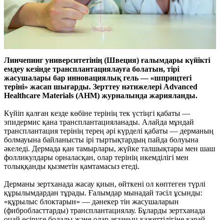
Линчепинг университетінің (Швеция) ғалымдары күйікті
емдеу кезінде трансплантациялауға болатын, тірі
жасушалары бар инновациялық гель — «шприцтегі
теріні» жасап шығарды. Зерттеу нәтижелері Advanced
Healthcare Materials (AHM) журналында жарияланды.
Күйіп қалған кезде көбіне терінің тек үстіңгі қабаты —
эпидермис қана трансплантацияланады. Алайда мұндай
трансплантация терінің терең әрі күрделі қабаты — дерманың
болмауына байланысты ірі тыртықтардың пайда болуына
әкеледі. Дермада қан тамырлары, жүйке талшықтары мен шаш
фолликулдары орналасқан, олар терінің икемділігі мен
толыққанды қызметін қамтамасыз етеді.
Дерманы зертханада жасау қиын, өйткені ол көптеген түрлі
құрылымдардан тұрады. Ғалымдар мынадай тәсіл ұсынды:
«құрылыс блоктарын» — дәнекер тін жасушаларын
(фибробласттарды) трансплантациялау. Бұларды зертханада
оңай өсіруге болады және олар ағзаның қажеттілігіне қарай