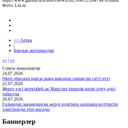
https://www.gazeta.ru/science/news/2025/08/12/26479478.shtml
Фото: Liu.se
<< Артқа
|
Барлық материалдар
««
|
»»
Соңғы жаңалықтар
24.07.2026
Өкпе обасына қарсы жаңа вакцина сынақтан сәтті өтті
22.07.2026
Жерге үлгі жеткізбей-ақ Марстан тіршілік көзін іздеу әдісі
табылды
20.07.2026
Ғалымдар зақымданған жерді өздігінен қалпына келтіретін
электронды тері жасады
Баннерлер