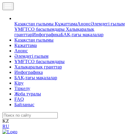
Қазақстан ғылымы
Құжаттама
Анонс
Әлемдегі ғылым
ҰМҒТСО басылымдары
Халықаралық
гранттар
Инфографика
БАҚ-тағы мақалалар
Қазақстан ғылымы
Құжаттама
Анонс
Әлемдегі ғылым
ҰМҒТСО басылымдары
Халықаралық гранттар
Инфографика
БАҚ-тағы мақалалар
Кіру
Тіркелу
Жоба туралы
FAQ
Байланыс
KZ
RU