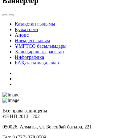
Баннерлер
Қазақстан ғылымы
Құжаттама
Анонс
Әлемдегі ғылым
ҰМҒТСО басылымдары
Халықаралық гранттар
Инфографика
БАҚ-тағы мақалалар
Все права защищены
©ННП 2013 - 2021
050026, Алматы, ул. Богенбай батыра, 221
Тел: 8 (727) 378 0509