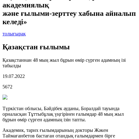
академиялық
және ғылыми-зерттеу хабына айналып
келеді»
толығырақ
Қазақстан ғылымы
Қазақстаннан 48 мың жыл бұрын өмір сүрген адамның ізі
табылды
19.07.2022
5672
Түркістан облысы, Бәйдібек ауданы, Боралдай тауында
орналасқан Тұттыбұлақ үңгірінен ғалымдар 48 мың жыл
бұрын өмір сүрген адамның ізін тапты.
Академик, тарих ғылымдарының докторы Жәкен
Таймағанбетов бастаған отандық ғалымдармен бірге