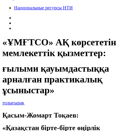
Национальные ресурсы НТИ
«ҰМҒТСО» АҚ көрсететін
мемлекеттік қызметтер:
ғылыми қауымдастыққа
арналған практикалық
ұсыныстар»
толығырақ
Қасым-Жомарт Тоқаев:
«Қазақстан бірте-бірте өңірлік