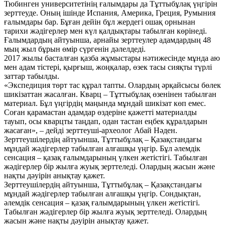
Тюбинген университетінің ғалымдары да Тұттыбұлақ үңгірін
зерттеуде. Оның ішінде Испания, Америка, Греция, Румыния
ғалымдары бар. Бұған дейін бұл жердегі ошақ орнынан
тарихи жәдігерлер мен күл қалдықтары табылған көрінеді.
Ғалымдардың айтуынша, арнайы зерттеулер адамдардың 48
мың жыл бұрын өмір сүргенін дәлелдеді.
2017 жылы басталған қазба жұмыстары нәтижесінде мұнда аю
мен адам тістері, қырғыш, жоңқалар, өзек тасы сияқты түрлі
заттар табылды.
«Экспедиция төрт тас құрал тапты. Олардың әрқайсысы бөлек
шикізаттан жасалған. Кварц – Тұттыбұлақ өзенінен табылған
материал. Бұл үңгірдің маңында мұндай шикізат көп емес.
Соған қарамастан адамдар өздеріне қажетті материалды
тауып, осы кварцты таңдап, одан тастан еңбек құралдарын
жасаған», – дейді зерттеуші-археолог Абай Нәден.
Зерттеушілердің айтуынша, Тұттыбұлақ – Қазақстандағы
мұндай жәдігерлер табылған алғашқы үңгір. Бұл әлемдік
сенсация – қазақ ғалымдарының үлкен жетістігі. Табылған
жәдігерлер бір жылға жуық зерттеледі. Олардың жасын және
нақты дәуірін анықтау қажет.
Зерттеушілердің айтуынша, Тұттыбұлақ – Қазақстандағы
мұндай жәдігерлер табылған алғашқы үңгір. Сондықтан,
әлемдік сенсация – қазақ ғалымдарының үлкен жетістігі.
Табылған жәдігерлер бір жылға жуық зерттеледі. Олардың
жасын және нақты дәуірін анықтау қажет.