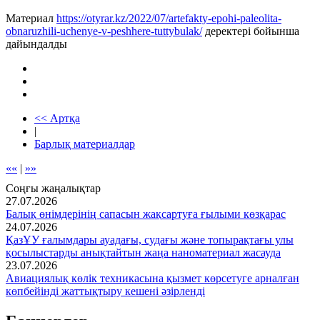
Материал
https://otyrar.kz/2022/07/artefakty-epohi-paleolita-
obnaruzhili-uchenye-v-peshhere-tuttybulak/
деректері бойынша
дайындалды
<< Артқа
|
Барлық материалдар
««
|
»»
Соңғы жаңалықтар
27.07.2026
Балық өнімдерінің сапасын жақсартуға ғылыми көзқарас
24.07.2026
ҚазҰУ ғалымдары ауадағы, судағы және топырақтағы улы
қосылыстарды анықтайтын жаңа наноматериал жасауда
23.07.2026
Авиациялық көлік техникасына қызмет көрсетуге арналған
көпбейінді жаттықтыру кешені әзірленді