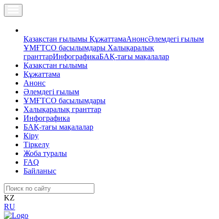
Қазақстан ғылымы
Құжаттама
Анонс
Әлемдегі ғылым
ҰМҒТСО басылымдары
Халықаралық
гранттар
Инфографика
БАҚ-тағы мақалалар
Қазақстан ғылымы
Құжаттама
Анонс
Әлемдегі ғылым
ҰМҒТСО басылымдары
Халықаралық гранттар
Инфографика
БАҚ-тағы мақалалар
Кіру
Тіркелу
Жоба туралы
FAQ
Байланыс
KZ
RU