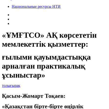
Национальные ресурсы НТИ
«ҰМҒТСО» АҚ көрсететін
мемлекеттік қызметтер:
ғылыми қауымдастыққа
арналған практикалық
ұсыныстар»
толығырақ
Қасым-Жомарт Тоқаев:
«Қазақстан бірте-бірте өңірлік