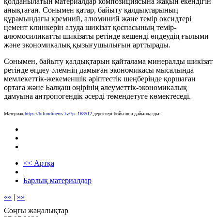
қолданылатын материалдар композициясына жақын екендігін
анықтаған. Сонымен қатар, байыту қалдықтарының
құрамындағы кремний, алюминий және темір оксидтері
цемент клинкерін алуда шикізат қоспасының темір-
алюмосиликатты шикізаты ретінде кешенді өңдеудің ғылыми
және экономикалық қызығушылығын арттырады.
Сонымен, байыту қалдықтарын қайталама минералды шикізат
ретінде өңдеу әлемнің дамыған экономикасы мысалында
мемлекеттік-жекеменшік әріптестік шеңберінде қоршаған
ортаға және Балқаш өңірінің әлеуметтік-экономикалық
дамуына антропогендік әсерді төмендетуге көмектеседі.
Материал
https://bilimdinews.kz/?p=168512
деректері бойынша дайындалды.
<< Артқа
|
Барлық материалдар
««
|
»»
Соңғы жаңалықтар