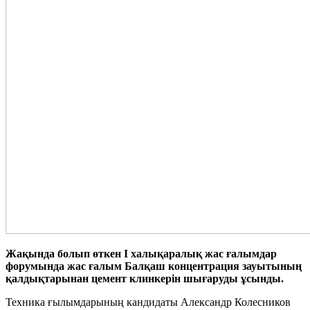
Жақында болып өткен І халықаралық жас ғалымдар
форумында жас ғалым Балқаш концентрация зауытының
қалдықтарынан цемент клинкерін шығаруды ұсынды.
Техника ғылымдарының кандидаты Александр Колесников