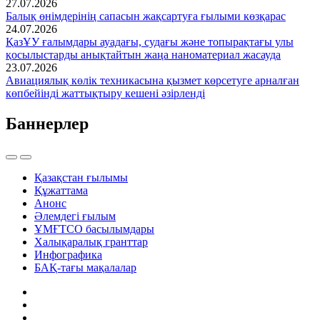
27.07.2026
Балық өнімдерінің сапасын жақсартуға ғылыми көзқарас
24.07.2026
ҚазҰУ ғалымдары ауадағы, судағы және топырақтағы улы
қосылыстарды анықтайтын жаңа наноматериал жасауда
23.07.2026
Авиациялық көлік техникасына қызмет көрсетуге арналған
көпбейінді жаттықтыру кешені әзірленді
Баннерлер
Қазақстан ғылымы
Құжаттама
Анонс
Әлемдегі ғылым
ҰМҒТСО басылымдары
Халықаралық гранттар
Инфографика
БАҚ-тағы мақалалар