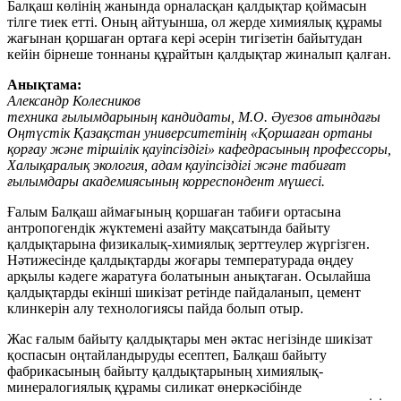
Балқаш көлінің жанында орналасқан қалдықтар қоймасын
тілге тиек етті. Оның айтуынша, ол жерде химиялық құрамы
жағынан қоршаған ортаға кері әсерін тигізетін байытудан
кейін бірнеше тоннаны құрайтын қалдықтар жиналып қалған.
Анықтама:
Александр Колесников
техника ғылымдарының кандидаты, М.О. Әуезов атындағы
Оңтүстік Қазақстан университетінің «Қоршаған ортаны
қорғау және тіршілік қауіпсіздігі» кафедрасының профессоры,
Халықаралық экология, адам қауіпсіздігі және табиғат
ғылымдары академиясының корреспондент мүшесі.
Ғалым Балқаш аймағының қоршаған табиғи ортасына
антропогендік жүктемені азайту мақсатында байыту
қалдықтарына физикалық-химиялық зерттеулер жүргізген.
Нәтижесінде қалдықтарды жоғары температурада өңдеу
арқылы кәдеге жаратуға болатынын анықтаған. Осылайша
қалдықтарды екінші шикізат ретінде пайдаланып, цемент
клинкерін алу технологиясы пайда болып отыр.
Жас ғалым байыту қалдықтары мен әктас негізінде шикізат
қоспасын оңтайландыруды есептеп, Балқаш байыту
фабрикасының байыту қалдықтарының химиялық-
минералогиялық құрамы силикат өнеркәсібінде