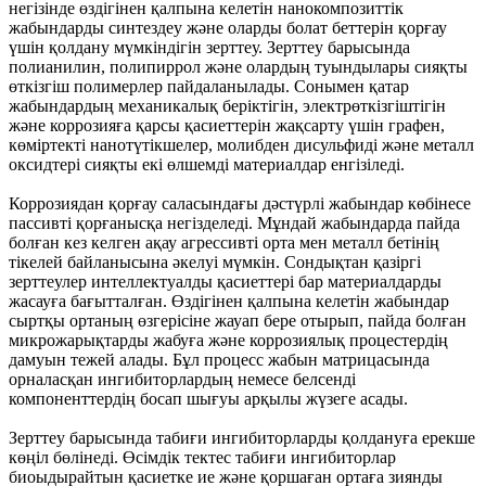
негізінде өздігінен қалпына келетін нанокомпозиттік
жабындарды синтездеу және оларды болат беттерін қорғау
үшін қолдану мүмкіндігін зерттеу. Зерттеу барысында
полианилин, полипиррол және олардың туындылары сияқты
өткізгіш полимерлер пайдаланылады. Сонымен қатар
жабындардың механикалық беріктігін, электрөткізгіштігін
және коррозияға қарсы қасиеттерін жақсарту үшін графен,
көміртекті нанотүтікшелер, молибден дисульфиді және металл
оксидтері сияқты екі өлшемді материалдар енгізіледі.
Коррозиядан қорғау саласындағы дәстүрлі жабындар көбінесе
пассивті қорғанысқа негізделеді. Мұндай жабындарда пайда
болған кез келген ақау агрессивті орта мен металл бетінің
тікелей байланысына әкелуі мүмкін. Сондықтан қазіргі
зерттеулер интеллектуалды қасиеттері бар материалдарды
жасауға бағытталған. Өздігінен қалпына келетін жабындар
сыртқы ортаның өзгерісіне жауап бере отырып, пайда болған
микрожарықтарды жабуға және коррозиялық процестердің
дамуын тежей алады. Бұл процесс жабын матрицасында
орналасқан ингибиторлардың немесе белсенді
компоненттердің босап шығуы арқылы жүзеге асады.
Зерттеу барысында табиғи ингибиторларды қолдануға ерекше
көңіл бөлінеді. Өсімдік тектес табиғи ингибиторлар
биоыдырайтын қасиетке ие және қоршаған ортаға зиянды