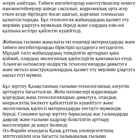
әсерін азайтады. Табиғи ингибиторлар нанотүтікшелер немесе
наноконтейнерлер ішінде сақталып, коррозиялық орта әсер
еткен кезде біртіндеп босап шығып, қорғаныс пленкасын
қалыптастырады. Бұл технология жабындардың қызмет ету
мерзімін ұзартуға мүмкіндік береді және олардың өзін-өзі
қалпына келтіру қабілетін күшейтеді.
Жобаның ғылыми жаңалығы екі өлшемді материалдарды және
табиғи ингибиторларды біріктіріп қолдануға негізделген.
Мұндай тәсіл жабындардың тиімділігін арттырып қана
қоймай, олардың экологиялық қауіпсіздігін қамтамасыз етеді.
Алынған нәтижелер өндірістік технологияларды дамытуға
және металл конструкциялардың қызмет ету мерзімін ұзартуға
ықпал етуі мүмкін.
Бұл зерттеу Қазақстанның ғылыми-технологиялық әлеуетін
арттыруға бағытталған. Жоба нәтижелері коррозиядан
қорғаудың жаңа технологияларын дамытуға, отандық
өнеркәсіптің бәсекеге қабілеттілігін күшейтуге және
экологиялық қауіпсіз материалдарды енгізуге мүмкіндік
береді. Сонымен қатар зерттеу барысында жас ғалымдарды
даярлау және ғылыми кадрлар біліктілігін арттыру
мәселелеріне де көңіл бөлінеді.
Әл-Фараби атындағы Қазақ ұлттық университетінің
зерттеушілері осы бағытта халықаралық ғылыми