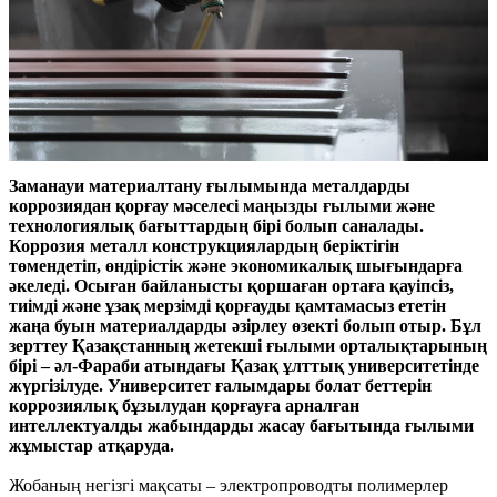
Заманауи материалтану ғылымында металдарды
коррозиядан қорғау мәселесі маңызды ғылыми және
технологиялық бағыттардың бірі болып саналады.
Коррозия металл конструкциялардың беріктігін
төмендетіп, өндірістік және экономикалық шығындарға
әкеледі. Осыған байланысты қоршаған ортаға қауіпсіз,
тиімді және ұзақ мерзімді қорғауды қамтамасыз ететін
жаңа буын материалдарды әзірлеу өзекті болып отыр. Бұл
зерттеу Қазақстанның жетекші ғылыми орталықтарының
бірі – әл-Фараби атындағы Қазақ ұлттық университетінде
жүргізілуде. Университет ғалымдары болат беттерін
коррозиялық бұзылудан қорғауға арналған
интеллектуалды жабындарды жасау бағытында ғылыми
жұмыстар атқаруда.
Жобаның негізгі мақсаты – электропроводты полимерлер