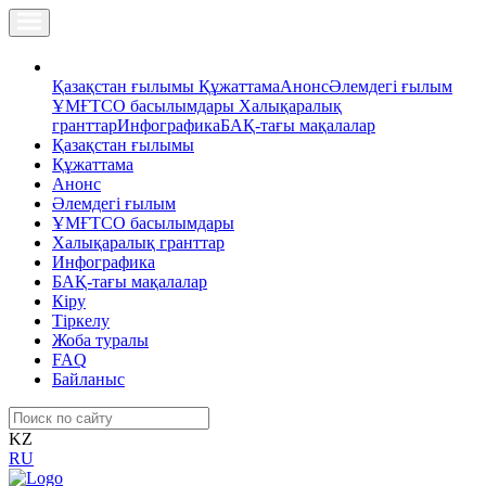
Қазақстан ғылымы
Құжаттама
Анонс
Әлемдегі ғылым
ҰМҒТСО басылымдары
Халықаралық
гранттар
Инфографика
БАҚ-тағы мақалалар
Қазақстан ғылымы
Құжаттама
Анонс
Әлемдегі ғылым
ҰМҒТСО басылымдары
Халықаралық гранттар
Инфографика
БАҚ-тағы мақалалар
Кіру
Тіркелу
Жоба туралы
FAQ
Байланыс
KZ
RU