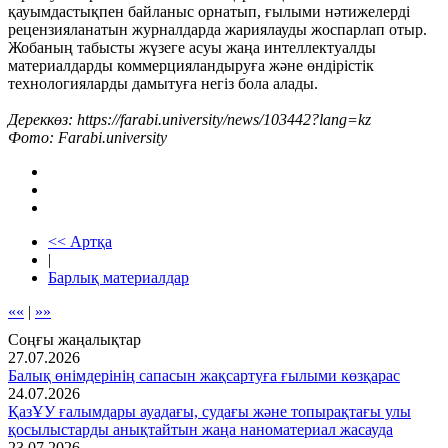
қауымдастықпен байланыс орнатып, ғылыми нәтижелерді
рецензияланатын журналдарда жариялауды жоспарлап отыр.
Жобаның табысты жүзеге асуы жаңа интеллектуалды
материалдарды коммерцияландыруға және өндірістік
технологияларды дамытуға негіз бола алады.
Дереккөз: https://farabi.university/news/103442?lang=kz
Фото: Farabi.university
<< Артқа
|
Барлық материалдар
««
|
»»
Соңғы жаңалықтар
27.07.2026
Балық өнімдерінің сапасын жақсартуға ғылыми көзқарас
24.07.2026
ҚазҰУ ғалымдары ауадағы, судағы және топырақтағы улы
қосылыстарды анықтайтын жаңа наноматериал жасауда
23.07.2026