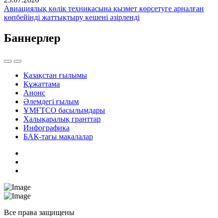
Авиациялық көлік техникасына қызмет көрсетуге арналған
көпбейінді жаттықтыру кешені әзірленді
Баннерлер
Қазақстан ғылымы
Құжаттама
Анонс
Әлемдегі ғылым
ҰМҒТСО басылымдары
Халықаралық гранттар
Инфографика
БАҚ-тағы мақалалар
Все права защищены