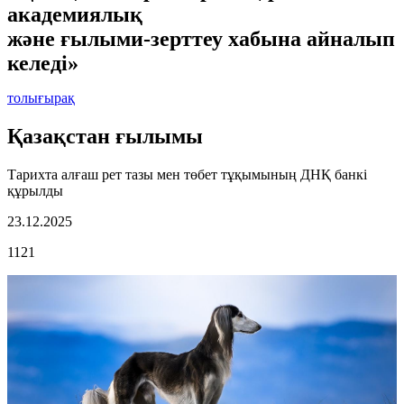
академиялық
және ғылыми-зерттеу хабына айналып
келеді»
толығырақ
Қазақстан ғылымы
Тарихта алғаш рет тазы мен төбет тұқымының ДНҚ банкі
құрылды
23.12.2025
1121