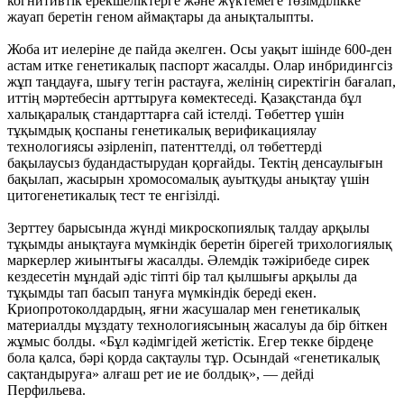
когнитивтік ерекшеліктерге және жүктемеге төзімділікке
жауап беретін геном аймақтары да анықталыпты.
Жоба ит иелеріне де пайда әкелген. Осы уақыт ішінде 600-ден
астам итке генетикалық паспорт жасалды. Олар инбридингсіз
жұп таңдауға, шығу тегін растауға, желінің сиректігін бағалап,
иттің мәртебесін арттыруға көмектеседі. Қазақстанда бұл
халықаралық стандарттарға сай істелді. Төбеттер үшін
тұқымдық қоспаны генетикалық верификациялау
технологиясы әзірленіп, патенттелді, ол төбеттерді
бақылаусыз будандастырудан қорғайды. Тектің денсаулығын
бақылап, жасырын хромосомалық ауытқуды анықтау үшін
цитогенетикалық тест те енгізілді.
Зерттеу барысында жүнді микроскопиялық талдау арқылы
тұқымды анықтауға мүмкіндік беретін бірегей трихологиялық
маркерлер жиынтығы жасалды. Әлемдік тәжірибеде сирек
кездесетін мұндай әдіс тіпті бір тал қылшығы арқылы да
тұқымды тап басып тануға мүмкіндік береді екен.
Криопротоколдардың, яғни жасушалар мен генетикалық
материалды мұздату технологиясының жасалуы да бір біткен
жұмыс болды. «Бұл кәдімгідей жетістік. Егер текке бірдеңе
бола қалса, бәрі қорда сақтаулы тұр. Осындай «генетикалық
сақтандыруға» алғаш рет ие ие болдық», — дейді
Перфильева.