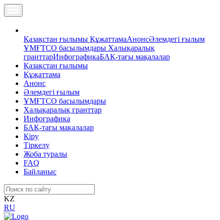
Қазақстан ғылымы
Құжаттама
Анонс
Әлемдегі ғылым
ҰМҒТСО басылымдары
Халықаралық
гранттар
Инфографика
БАҚ-тағы мақалалар
Қазақстан ғылымы
Құжаттама
Анонс
Әлемдегі ғылым
ҰМҒТСО басылымдары
Халықаралық гранттар
Инфографика
БАҚ-тағы мақалалар
Кіру
Тіркелу
Жоба туралы
FAQ
Байланыс
KZ
RU