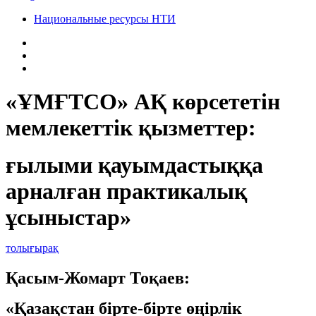
Национальные ресурсы НТИ
«ҰМҒТСО» АҚ көрсететін
мемлекеттік қызметтер:
ғылыми қауымдастыққа
арналған практикалық
ұсыныстар»
толығырақ
Қасым-Жомарт Тоқаев:
«Қазақстан бірте-бірте өңірлік