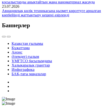
қосылыстарды анықтайтын жаңа наноматериал жасауда
23.07.2026
Авиациялық көлік техникасына қызмет көрсетуге арналған
көпбейінді жаттықтыру кешені әзірленді
Баннерлер
Қазақстан ғылымы
Құжаттама
Анонс
Әлемдегі ғылым
ҰМҒТСО басылымдары
Халықаралық гранттар
Инфографика
БАҚ-тағы мақалалар