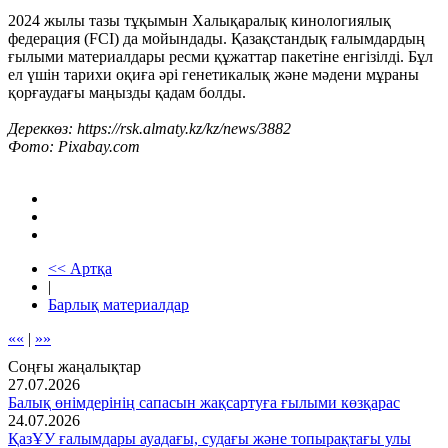
2024 жылы тазы тұқымын Халықаралық кинологиялық
федерация (FCI) да мойындады. Қазақстандық ғалымдардың
ғылыми материалдары ресми құжаттар пакетіне енгізілді. Бұл
ел үшін тарихи оқиға әрі генетикалық және мәдени мұраны
қорғаудағы маңызды қадам болды.
Дереккөз: https://rsk.almaty.kz/kz/news/3882
Фото: Pixabay.com
<< Артқа
|
Барлық материалдар
««
|
»»
Соңғы жаңалықтар
27.07.2026
Балық өнімдерінің сапасын жақсартуға ғылыми көзқарас
24.07.2026
ҚазҰУ ғалымдары ауадағы, судағы және топырақтағы улы