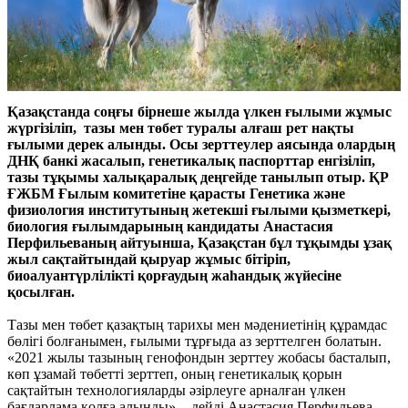
Қазақстанда соңғы бірнеше жылда үлкен ғылыми жұмыс
жүргізіліп, тазы мен төбет туралы алғаш рет нақты
ғылыми дерек алынды. Осы зерттеулер аясында олардың
ДНҚ банкі жасалып, генетикалық паспорттар енгізіліп,
тазы тұқымы халықаралық деңгейде танылып отыр. ҚР
ҒЖБМ Ғылым комитетіне қарасты Генетика және
физиология институтының жетекші ғылыми қызметкері,
биология ғылымдарының кандидаты Анастасия
Перфильеваның айтуынша, Қазақстан бұл тұқымды ұзақ
жыл сақтайтындай қыруар жұмыс бітіріп,
биоалуантүрлілікті қорғаудың жаһандық жүйесіне
қосылған.
Тазы мен төбет қазақтың тарихы мен мәдениетінің құрамдас
бөлігі болғанымен, ғылыми тұрғыда аз зерттелген болатын.
«2021 жылы тазының генофондын зерттеу жобасы басталып,
көп ұзамай төбетті зерттеп, оның генетикалық қорын
сақтайтын технологияларды әзірлеуге арналған үлкен
бағдарлама қолға алынды», - дейді Анастасия Перфильева.