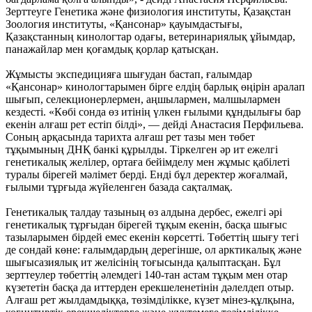
Зерттеуге Генетика және физиология институты, Қазақстан
Зоология институты, «Қансонар» қауымдастығы,
Қазақстанның кинологтар одағы, ветеринариялық ұйымдар,
панажайлар мен қоғамдық қорлар қатысқан.
Жұмысты экспедицияға шығудан бастап, ғалымдар
«Қансонар» кинологтарымен бірге елдің барлық өңірін аралап
шығып, селекционерлермен, аңшылармен, малшылармен
кездесті. «Көбі сонда өз итінің үлкен ғылыми құндылығы бар
екенін алғаш рет естіп білді», — дейді Анастасия Перфильева.
Соның арқасында тарихта алғаш рет тазы мен төбет
тұқымының ДНҚ банкі құрылды. Тіркелген әр ит ежелгі
генетикалық желілер, ортаға бейімделу мен жұмыс қабілеті
туралы бірегей мәлімет берді. Енді бұл деректер жоғалмай,
ғылыми тұрғыда жүйеленген базада сақталмақ.
Генетикалық талдау тазының өз алдына дербес, ежелгі әрі
генетикалық тұрғыдан бірегей тұқым екенін, басқа шығыс
тазыларымен бірдей емес екенін көрсетті. Төбеттің шығу тегі
де сондай көне: ғалымдардың дерегінше, ол арктикалық және
шығысазиялық ит желісінің тоғысында қалыптасқан. Бұл
зерттеулер төбеттің әлемдегі 140-тан астам тұқым мен отар
күзететін басқа да иттерден ерекшеленетінін дәлелдеп отыр.
Алғаш рет жылдамдыққа, төзімділікке, күзет мінез-құлқына,