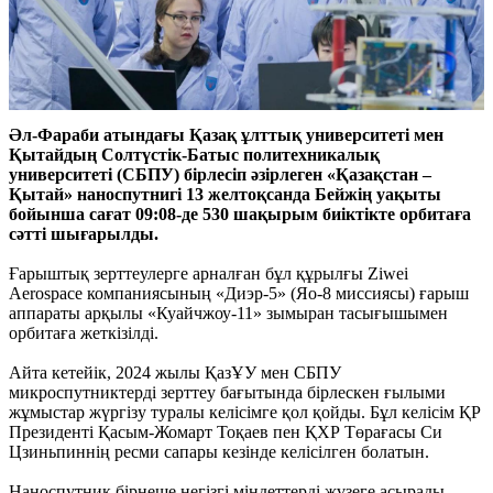
Әл-Фараби атындағы Қазақ ұлттық университеті мен
Қытайдың Солтүстік-Батыс политехникалық
университеті (СБПУ) бірлесіп әзірлеген «Қазақстан –
Қытай» наноспутнигі 13 желтоқсанда Бейжің уақыты
бойынша сағат 09:08-де 530 шақырым биіктікте орбитаға
сәтті шығарылды.
Ғарыштық зерттеулерге арналған бұл құрылғы Ziwei
Aerospace компаниясының «Диэр-5» (Яо-8 миссиясы) ғарыш
аппараты арқылы «Куайчжоу-11» зымыран тасығышымен
орбитаға жеткізілді.
Айта кетейік, 2024 жылы ҚазҰУ мен СБПУ
микроспутниктерді зерттеу бағытында бірлескен ғылыми
жұмыстар жүргізу туралы келісімге қол қойды. Бұл келісім ҚР
Президенті Қасым-Жомарт Тоқаев пен ҚХР Төрағасы Си
Цзиньпиннің ресми сапары кезінде келісілген болатын.
Наноспутник бірнеше негізгі міндеттерді жүзеге асырады,