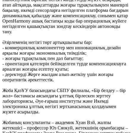
атап айтқанда, мақсаттарды жоғары тұрақтылықпен маневрлі
бақылау, икемді сенсорларға негізделген платформа бағдарын
динамикалық қабылдау және компенсациялау, сонымен қатар
OpenHarmony ашық бастапқы коды бар операциялық жүйеге
негізделген қашықтықтан зондтау кескіндерін автономды
тану.
Әзірлеменің негізгі төрт артықшылығы бар:
- коммерциялық компоненттер мен инновациялық дизайн
арқылы жоғары экономикалық тиімділік;
- жоғары тұрақтылық пен дәл бағыттау;
- ориентация қателерін бейімделген түрде компенсациялауға
арналған жоғары есептеу қуаты;
- деректерді Жерге жылдам алып-жеткізу үшін жоғары
оперативтік әрекеттестік.
Жоба ҚазҰУ базасындағы СБПУ филиалы, «Бір белдеу – бір
жол» бастамасы аясындағы ұлттық бірлескен зерттеу
лабораториясы, Әуе-ғарыш институты және Икемді
электроника ұлттық негізгі зертханасының қолдауымен
жүзеге асырылды.
Жобаның консультанты – академик Хуан Вэй, жалпы
жетекшісі – профессор Юэ Сяокуй, жетекшінің орынбасары –