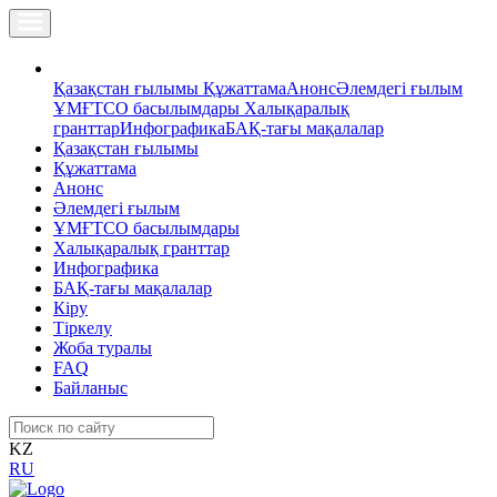
Қазақстан ғылымы
Құжаттама
Анонс
Әлемдегі ғылым
ҰМҒТСО басылымдары
Халықаралық
гранттар
Инфографика
БАҚ-тағы мақалалар
Қазақстан ғылымы
Құжаттама
Анонс
Әлемдегі ғылым
ҰМҒТСО басылымдары
Халықаралық гранттар
Инфографика
БАҚ-тағы мақалалар
Кіру
Тіркелу
Жоба туралы
FAQ
Байланыс
KZ
RU