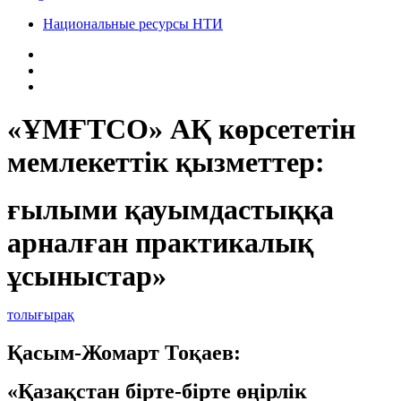
Национальные ресурсы НТИ
«ҰМҒТСО» АҚ көрсететін
мемлекеттік қызметтер:
ғылыми қауымдастыққа
арналған практикалық
ұсыныстар»
толығырақ
Қасым-Жомарт Тоқаев:
«Қазақстан бірте-бірте өңірлік