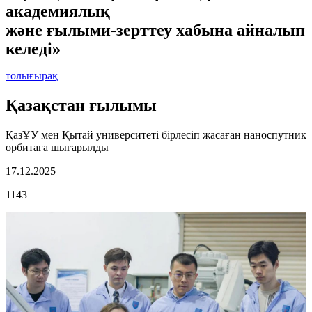
академиялық
және ғылыми-зерттеу хабына айналып
келеді»
толығырақ
Қазақстан ғылымы
ҚазҰУ мен Қытай университеті бірлесіп жасаған наноспутник
орбитаға шығарылды
17.12.2025
1143