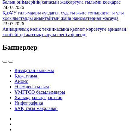
Балық өнімдерінің сапасын жақсартуға ғылыми көзқарас
24.07.2026
ҚазҰУ ғалымдары ауадағы, судағы және топырақтағы улы
қосылыстарды анықтайтын жаңа наноматериал жасауда
23.07.2026
Авиациялық көлік техникасына қызмет көрсетуге арналған
көпбейінді жаттықтыру кешені әзірленді
Баннерлер
Қазақстан ғылымы
Құжаттама
Анонс
Әлемдегі ғылым
ҰМҒТСО басылымдары
Халықаралық гранттар
Инфографика
БАҚ-тағы мақалалар