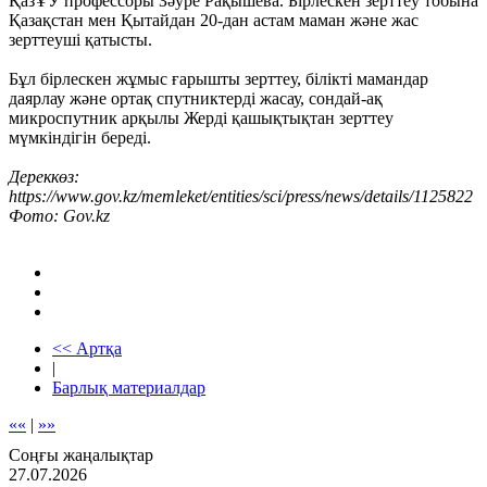
ҚазҰУ профессоры Зәуре Рақышева. Бірлескен зерттеу тобына
Қазақстан мен Қытайдан 20-дан астам маман және жас
зерттеуші қатысты.
Бұл бірлескен жұмыс ғарышты зерттеу, білікті мамандар
даярлау және ортақ спутниктерді жасау, сондай-ақ
микроспутник арқылы Жерді қашықтықтан зерттеу
мүмкіндігін береді.
Дереккөз:
https://www.gov.kz/memleket/entities/sci/press/news/details/1125822
Фото: Gov.kz
<< Артқа
|
Барлық материалдар
««
|
»»
Соңғы жаңалықтар
27.07.2026